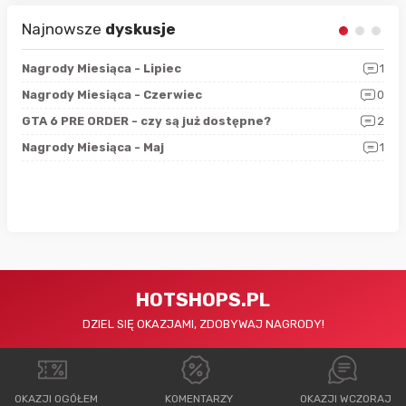
Najnowsze
dyskusje
3
Nagrody Miesiąca - Lipiec
1
RAN
5
Nagrody Miesiąca - Czerwiec
0
Zno
4
GTA 6 PRE ORDER - czy są już dostępne?
2
Nag
0
Nagrody Miesiąca - Maj
1
Rap
HOTSHOPS.PL
DZIEL SIĘ OKAZJAMI, ZDOBYWAJ NAGRODY!
OKAZJI OGÓŁEM
KOMENTARZY
OKAZJI WCZORAJ