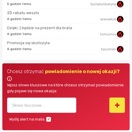
5 godzin temu
Somatoliberyna
11 
2$ rabatu weszło
6 godzin temu
wiesieky6
god
Dzięki ;) będzie na prezent dla brata
6 godzin temu
tomunios
god
Promocja się skończyła
6 godzin temu
Kaczmen
4 g
Chcesz otrzymać
powiadomienie o nowej okazji?
Wpisz słowo kluczowe na które chcesz otrzymać powiadomienie
gdy pojawi się nowa okazja:
Wyślij alert na maila