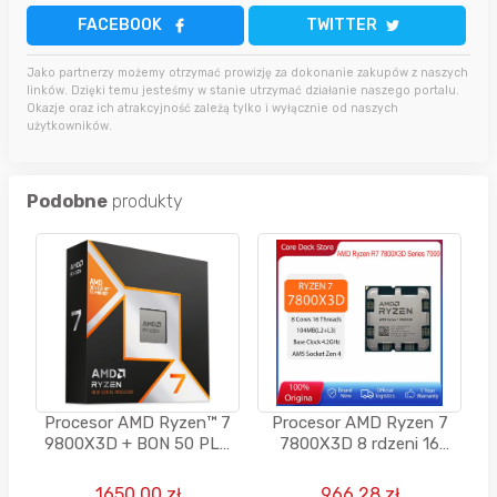
FACEBOOK
TWITTER
Jako partnerzy możemy otrzymać prowizję za dokonanie zakupów z naszych
linków. Dzięki temu jesteśmy w stanie utrzymać działanie naszego portalu.
Okazje oraz ich atrakcyjność zależą tylko i wyłącznie od naszych
użytkowników.
Podobne
produkty
Procesor AMD Ryzen™ 7
Procesor AMD Ryzen 7
9800X3D + BON 50 PLN
7800X3D 8 rdzeni 16
na kolejne zakupy
wątków R7 7800X3D CPU
4,2 GHz 5 nm 96 MB 120
1650.00 zł
966.28 zł