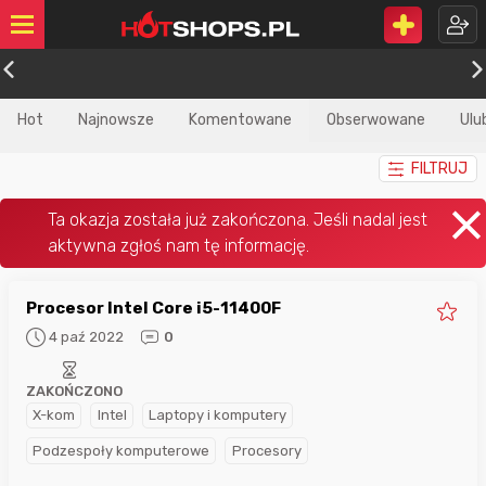
Hot
Najnowsze
Komentowane
Obserwowane
Ulu
FILTRUJ
Procesor Intel Core i5-11400F
4 paź 2022
0
ZAKOŃCZONO
X-kom
Intel
Laptopy i komputery
Podzespoły komputerowe
Procesory