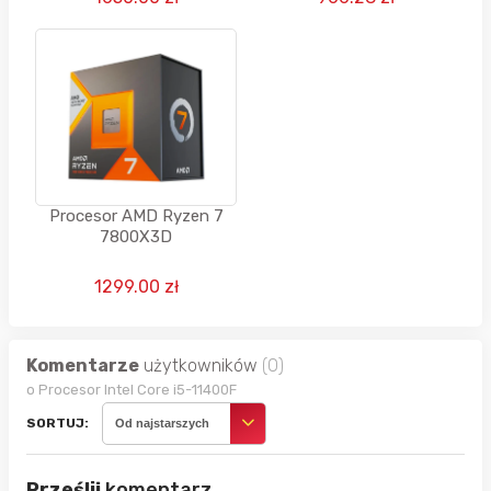
zenw DDR5
Procesor AMD Ryzen 7
7800X3D
1299.00 zł
Komentarze
użytkowników
(0)
o Procesor Intel Core i5-11400F
SORTUJ:
Od najstarszych
Prześlij
komentarz