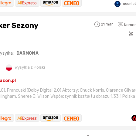
usunie
lker Sezony
21 mar
Komen
ysyłka:
DARMOWA
Wysyłka z Polski
azon.pl
.0), Francuski (Dolby Digital 2.0) Aktorzy‎: Chuck Norris, Clarence Gilyar
ingham, Sheree J. Wilson Współczynnik kształtu obrazu ‎1.33:1 Polska w