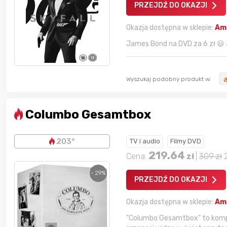
PRZEJDŹ DO OKAZJI
Okazja dostępna w sklepie:
Am
James Bond na DVD za 6 zł 😃 J
Wyszukaj podobny produkt w:
Columbo Gesamtbox
203°
TV i audio
Filmy DVD
219.64
Cena:
zł
|
309
zł
- 29%
PRZEJDŹ DO OKAZJI
Okazja dostępna w sklepie:
Am
"Columbo Gesamtbox" to kompl