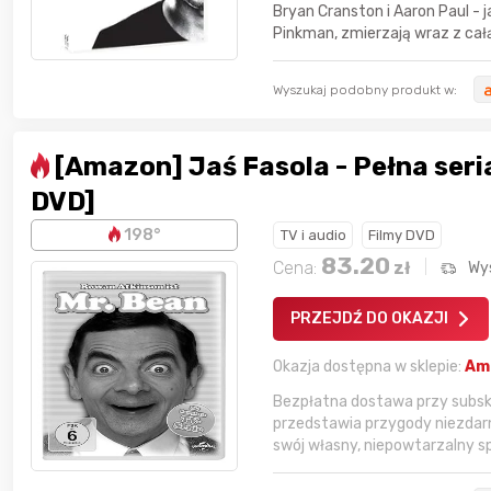
Bryan Cranston i Aaron Paul - 
Pinkman, zmierzają wraz z cał
Wyszukaj podobny produkt w:
[Amazon] Jaś Fasola - Pełna seri
DVD]
198°
TV i audio
Filmy DVD
83.20
Cena:
zł
Wy
Gofrownica GÖTZE & JENSEN
a beztłuszczowa
DW900 1600W
PRZEJDŹ DO OKAZJI
Active Fryer
Okazja dostępna w sklepie:
Am
im miesiącu wygrał
Bezpłatna dostawa przy subskry
przedstawia przygody niezdarn
Bolkox
swój własny, niepowtarzalny spo