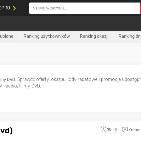
OP 10
lubione
Ranking użytkowników
Ranking okazji
Ranking dn
. Sprawdź oferty, okazje, kody rabatowe i promocje udostępn
ilmy DVD
 i audio, Filmy DVD.
Dvd)
18 lip
Komen