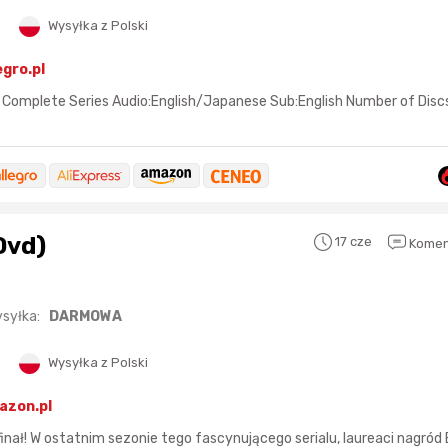
Wysyłka z Polski
egro.pl
 Complete Series Audio:English/Japanese Sub:English Number of Discs:
Sferis - czemu odstra
Czy moze ktos to jakos
wytłumaczyc.
Dvd)
Katalog nagród
17 cze
Komen
Nagrody Miesiąca - Ma
syłka:
DARMOWA
Wysyłka z Polski
Nagroda za
najlepiej ocenianą
Nagroda za
najle
azon.pl
okazję
w tym miesiącu:
okazję
w poprzed
nał! W ostatnim sezonie tego fascynującego serialu, laureaci nagró