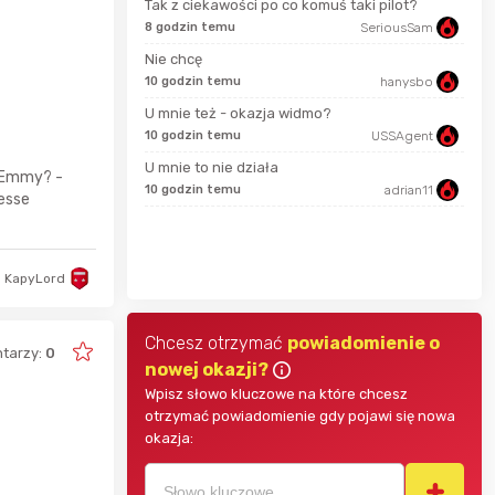
Tak z ciekawości po co komuś taki pilot?
8 godzin temu
SeriousSam
13 s
Bolkox
Nie chcę
10 godzin temu
hanysbo
2 go
U mnie też - okazja widmo?
Karka
10 godzin temu
USSAgent
2 go
U mnie to nie działa
d Emmy? -
10 godzin temu
adrian11
Jesse
jasny
4 go
parsley81
KapyLord
Chcesz otrzymać
powiadomienie o
tarzy:
0
nowej okazji?
Wpisz słowo kluczowe na które chcesz
otrzymać powiadomienie gdy pojawi się nowa
okazja: