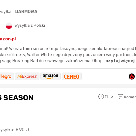
ysyłka:
DARMOWA
13 sekund temu
Maciejlak
4 godziny temu
Wysyłka z Polski
2 godziny temu
Pinkny
5 godzin temu
azon.pl
2 godziny temu
darekscorpio
nał! W ostatnim sezonie tego fascynującego serialu, laureaci nagró
jako król mety, Walter White i jego dręczony poczuciem winy partner, 
7 godzin temu
ą sagą Breaking Bad do krwawego zakończenia. Obaj ...
czytaj więcej
4 godziny temu
Bolkox
7 godzin temu
S SEASON
11 lip
Komen
ysyłka:
8.90
zł