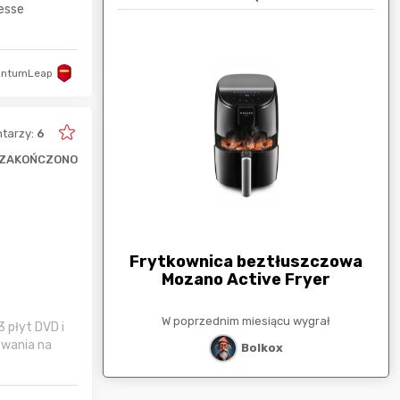
Jesse
antumLeap
tarzy:
6
ZAKOŃCZONO
arunkowa
G
250zł
Frytkownica beztłuszczowa
Mozano Active Fryer
esiącu wygrał
W poprzednim miesiącu wygrał
3 płyt DVD i
stat
zwania na
Bolkox