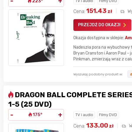
-
+
223°
TV i audio
Filmy DVD
8 godzin temu
SeriousSam
151.43
Cena:
zł
W
10 godzin temu
hanysbo
PRZEJDŹ DO OKAZJI
10 godzin temu
USSAgent
Okazja dostępna w sklepie:
Am
Nadeszła pora na wybuchowy fi
10 godzin temu
adrian11
Bryan Cranston i Aaron Paul - 
Pinkman, zmierzają wraz z cał
Wyszukaj podobny produkt w:
DRAGON BALL COMPLETE SERIE
1-5 (25 DVD)
-
+
175°
TV i audio
Filmy DVD
133.00
Cena:
zł
W