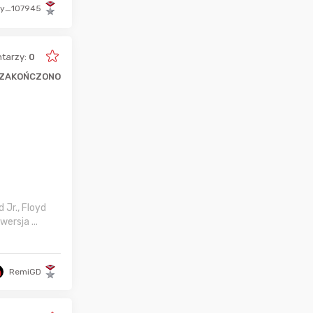
ty_107945
tarzy:
0
ZAKOŃCZONO
d Jr., Floyd
ersja ...
RemiGD