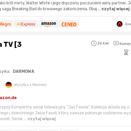
jako król mety, Walter White i jego dręczony poczuciem winy partner, 
ą sagą Breaking Bad do krwawego zakończenia. Obaj ...
czytaj więcej
Qu
a TV [3
26 kwi
Komen
syłka:
DARMOWA
Karta podarunkowa
Karta pod
Allegro 150zł
Amazon 
Wysyłka z Niemiec
azon.de
W poprzednim mi
pcji Kompletny serial telewizyjny "Jaś Fasola". Kolekcja składa się z 
Le
ego i dziecinnego Jasia Fasoli, który zawsze pokonuje codzienne wy
sób. Serial, ...
czytaj więcej