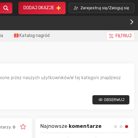
DODAJ OKAZJE
Zarejestruj się/Zaloguj się
ia
Katalog nagród
FILTRUJ
ione przez naszych użytkowników.W tej kategorii znajdziesz
OBSERWUJ
Najnowsze
komentarze
tarzy:
0