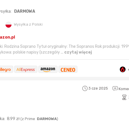
syłka:
DARMOWA
Wysyłka z Polski
azon.pl
ski: Rodzina Soprano Tytuł oryginalny: The Sopranos Rok produkcji: 19
ykowa: polskie napisy (szczegóły ...
czytaj więcej
3 cze 2025
Komen
łka:
8.99
zł
(
z Prime
DARMOWA
)