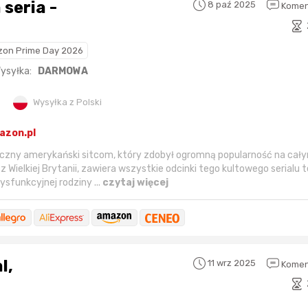
8 paź 2025
Komen
on Prime Day 2026
ysyłka:
DARMOWA
Wysyłka z Polski
azon.pl
asyczny amerykański sitcom, który zdobył ogromną popularność na cały
 Wielkiej Brytanii, zawiera wszystkie odcinki tego kultowego serialu 
ysfunkcyjnej rodziny ...
czytaj więcej
l,
11 wrz 2025
Komen