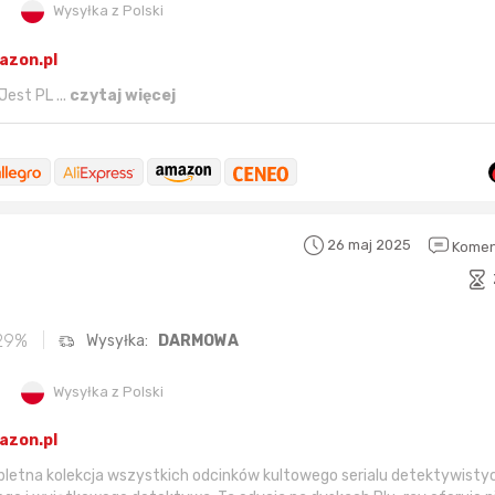
Wysyłka z Polski
azon.pl
est PL ...
czytaj więcej
26 maj 2025
Komen
29%
Wysyłka:
DARMOWA
Wysyłka z Polski
azon.pl
etna kolekcja wszystkich odcinków kultowego serialu detektywisty