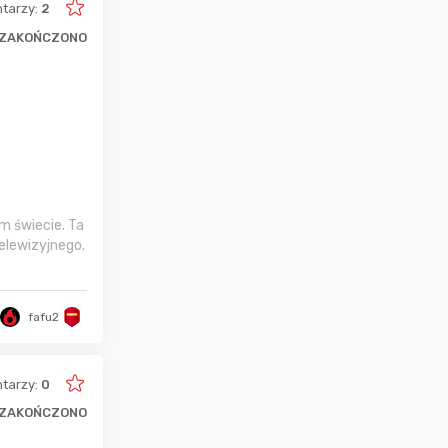
tarzy:
2
ZAKOŃCZONO
m świecie. Ta
telewizyjnego.
fafu2
tarzy:
0
ZAKOŃCZONO