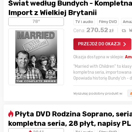
Świat według Bundych - Kompletna seria -
Import z Wielkiej Brytanii
78°
TV i audio
Filmy DVD
Amaz
270.52
Cena:
zł
W
PRZEJDŹ DO OKAZJI
Okazja dostępna w sklepie:
Am
"Married with Children" to kl
kompletna seria, importowana z
Opowiada historię Bundy'ch - d
Wyszukaj podobny produkt w:
Płyta DVD Rodzina Soprano, seria
kompletna seria, 28 płyt, napisy PL