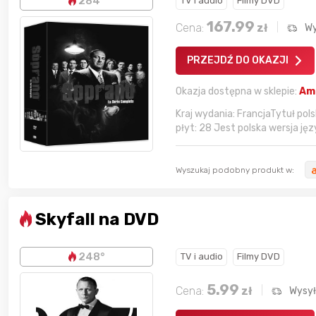
284°
TV i audio
Filmy DVD
167.99
Cena:
zł
Wy
PRZEJDŹ DO OKAZJI
Okazja dostępna w sklepie:
Am
Kraj wydania: FrancjaTytuł pol
płyt: 28 Jest polska wersja jęz
Wyszukaj podobny produkt w:
Skyfall na DVD
248°
TV i audio
Filmy DVD
5.99
Cena:
zł
Wysy