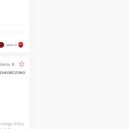
skorry
tarzy:
0
ZAKOŃCZONO
cznego, który