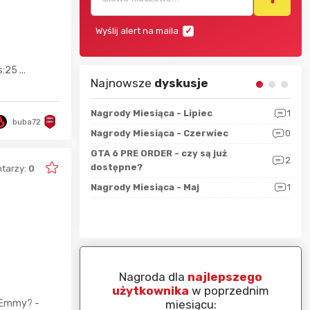
Wyślij alert na maila
25 ...
Najnowsze
dyskusje
sza?
3
Nagrody Miesiąca - Lipiec
1
RAN
buba72
 logicznie
Nagrody Miesiąca - Czerwiec
0
Zno
5
ALL
GTA 6 PRE ORDER - czy są już
2
4
dostępne?
Nag
tarzy:
0
rzec
0
Nagrody Miesiąca - Maj
1
Rapo
Hot
piej ocenianą
Nagroda dla
najlepszego
nim miesiącu:
użytkownika
w poprzednim
miesiącu:
d Emmy? -