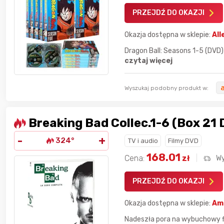
PRZEJDŹ DO OKAZJI
Okazja dostępna w sklepie:
All
Dragon Ball: Seasons 1-5 (DVD)
czytaj więcej
Wyszukaj podobny produkt w:
Breaking Bad Collec.1-6 (Box 21 
-
+
324°
TV i audio
Filmy DVD
168.01
Cena:
zł
Wy
PRZEJDŹ DO OKAZJI
dla
najlepszego
Nagroda dla
najlepszego
Okazja dostępna w sklepie:
Am
ika
w poprzednim
użytkownika
w tym miesiącu:
iesiącu:
Nadeszła pora na wybuchowy fi