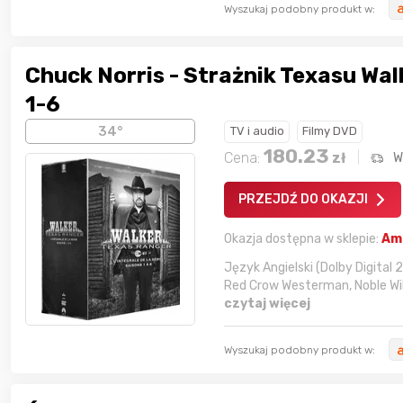
Wyszukaj podobny produkt w:
Chuck Norris - Strażnik Texasu Wa
1-6
34°
TV i audio
Filmy DVD
180.23
Cena:
zł
W
PRZEJDŹ DO OKAZJI
Okazja dostępna w sklepie:
Am
Język‎ Angielski (Dolby Digital 2
Red Crow Westerman, Noble Will
czytaj więcej
Wyszukaj podobny produkt w: