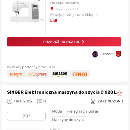
Okazja lokalna
ogólnopolska
Okazja dostępna w sklepie:
Lidl
PRZEJDŹ DO OKAZJI
Sarkis12
Wyszukaj podobny produkt w:
SINGER Elektroniczna maszyna do szycia C 620 L
7 maj 2022
0
ZAKOŃCZONO
Moda
Pielęgnacja ubrań
90°
Maszyny do szycia
Cena: