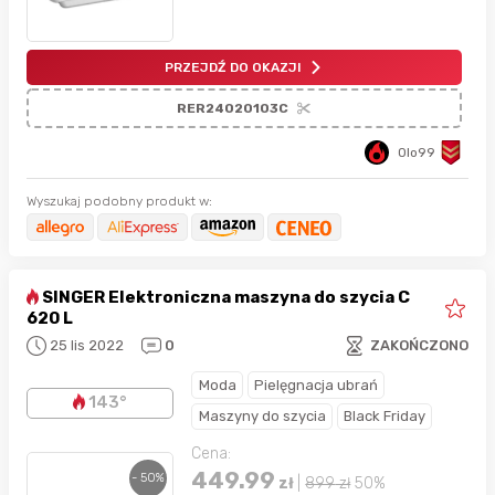
PRZEJDŹ DO OKAZJI
RER24020103C
Olo99
Wyszukaj podobny produkt w:
SINGER Elektroniczna maszyna do szycia C
620 L
25 lis 2022
0
ZAKOŃCZONO
Moda
Pielęgnacja ubrań
143°
Maszyny do szycia
Black Friday
Cena:
449.99
- 50%
zł
|
899
zł
50%