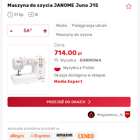
Maszyna do szycia JANOME Juno J15
31 lip
0
Moda
Pielęgnacja ubrań
-
+
56°
Maszyny do szycia
Cena:
714.00
zł
Wysyłka:
DARMOWA
Wysyłka z Polski
Okazja dostępna w sklepie:
Media Expert
PRZEJDŹ DO OKAZJI
Magdalena_Si
Wyszukaj podobny produkt w: