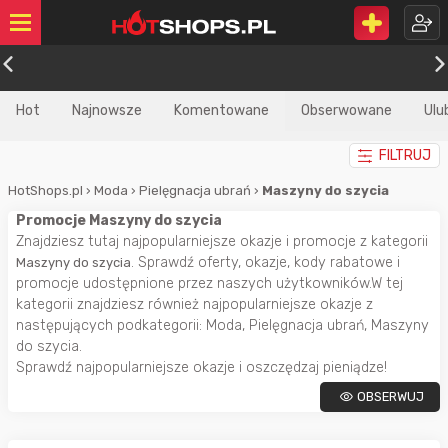
Hot
Najnowsze
Komentowane
Obserwowane
Ulu
FILTRUJ
HotShops.pl
›
Moda
›
Pielęgnacja ubrań
›
Maszyny do szycia
Promocje Maszyny do szycia
Znajdziesz tutaj najpopularniejsze okazje i promocje z kategorii
. Sprawdź oferty, okazje, kody rabatowe i
Maszyny do szycia
promocje udostępnione przez naszych użytkowników.W tej
kategorii znajdziesz również najpopularniejsze okazje z
następujących podkategorii: Moda, Pielęgnacja ubrań, Maszyny
do szycia.
Sprawdź najpopularniejsze okazje i oszczędzaj pieniądze!
OBSERWUJ