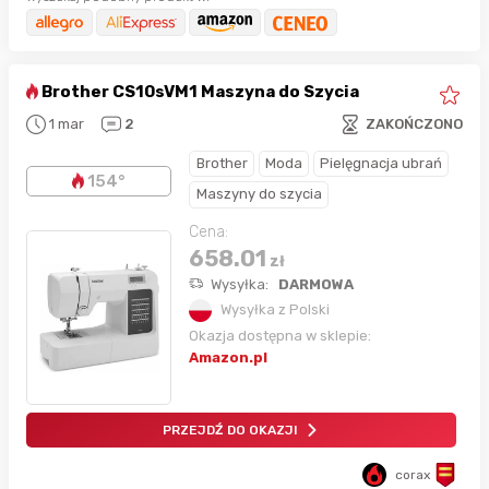
Brother CS10sVM1 Maszyna do Szycia
1 mar
2
ZAKOŃCZONO
Brother
Moda
Pielęgnacja ubrań
154°
Maszyny do szycia
Cena:
658.01
zł
Wysyłka:
DARMOWA
Wysyłka z Polski
Okazja dostępna w sklepie:
Amazon.pl
PRZEJDŹ DO OKAZJI
corax