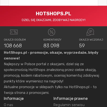
HOTSHOPS.PL
DZIEL SIĘ OKAZJAMI, ZDOBYWAJ NAGRODY!
OKAZJI OGÓŁEM
KOMENTARZY
OKAZJI WCZORAJ
108 668
83 098
59
HotShops.pl - promocje, okazje, wyprzedaże, błędy
cenowe!
Najlepszy w Polsce portal z okazjami, dziel się ze
społecznością HotShops znalezioną przez ciebie okazją,
promocją, kodem rabatowym, oceniaj komentuj zdobywaj
punkty które wymienisz na nagrody!
Aktualne promocje w sklepach tylko na HotShops.pl - to
twoja strona z promocjami.
Informacje
Informacje prawne
O nas
Regulamin serwisu