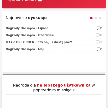
Najnowsze
dyskusje
3
Nagrody Miesiąca - Lipiec
1
RAN
5
Nagrody Miesiąca - Czerwiec
0
Zno
4
GTA 6 PRE ORDER - czy są już dostępne?
2
Nag
0
Nagrody Miesiąca - Maj
1
Rap
Nagroda dla
najlepszego użytkownika
w
N
poprzednim miesiącu: