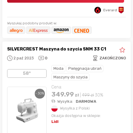
Everard
Wyszukaj podobny produkt w:
SILVERCREST Maszyna do szycia SNM 33 C1
2 paź 2023
0
ZAKOŃCZONO
Moda
Pielęgnacja ubrań
58°
Maszyny do szycia
Cena:
349.99
- 30%
zł
|
499
zł
30%
Wysyłka:
DARMOWA
Wysyłka z Polski
Okazja dostępna w sklepie:
Lidl