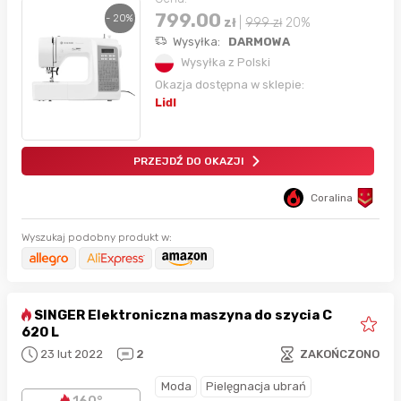
799.00
- 20%
zł
|
999
zł
20%
Wysyłka:
DARMOWA
Wysyłka z Polski
Okazja dostępna w sklepie:
Lidl
PRZEJDŹ DO OKAZJI
Coralina
Wyszukaj podobny produkt w:
SINGER Elektroniczna maszyna do szycia C
620 L
23 lut 2022
2
ZAKOŃCZONO
Moda
Pielęgnacja ubrań
160°