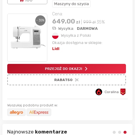
Maszyny do szycia
Cena:
649.00
- 35%
zł
|
999
zł
35%
Wysyłka:
DARMOWA
Wysyłka z Polski
Okazja dostępna w sklepie:
Lidl
PRZEJDŹ DO OKAZJI
RABAT50
Coralina
Wyszukaj podobny produkt w:
Najnowsze
komentarze