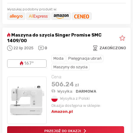
Wyszukaj podobny produkt w:
Maszyna do szycia Singer Promise SMC
1409/00
22 lip 2025
0
ZAKOŃCZONO
Moda
Pielęgnacja ubrań
167°
Maszyny do szycia
Cena:
506.24
zł
Wysyłka:
DARMOWA
Wysyłka z Polski
Okazja dostępna w sklepie:
Amazon.pl
PRZEJDŹ DO OKAZJI