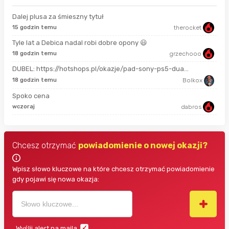
Dalej plusa za śmieszny tytuł
15 godzin temu
therocket
16 
Tyle lat a Debica nadal robi dobre opony 😃
18 godzin temu
grzechooo
4 g
DUBEL: https://hotshops.pl/okazje/pad-sony-ps5-dua...
4 g
18 godzin temu
Bolkox
Spoko cena
4 g
wczoraj
dabros
Chcesz otrzymać
powiadomienie o nowej okazji?
Wpisz słowo kluczowe na które chcesz otrzymać powiadomienie
gdy pojawi się nowa okazja:
Wyślij alert na maila