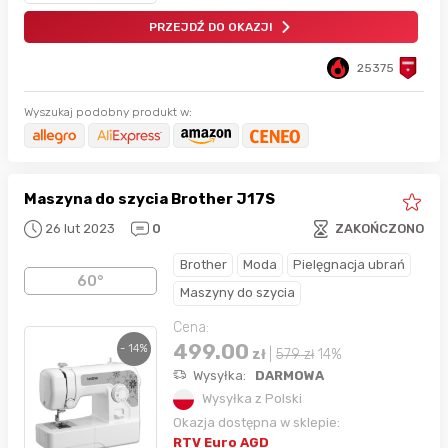
PRZEJDŹ DO OKAZJI
25375
Wyszukaj podobny produkt w:
Maszyna do szycia Brother J17S
26 lut 2023
0
ZAKOŃCZONO
Brother
Moda
Pielęgnacja ubrań
60°
Maszyny do szycia
Cena:
499.00
- 14%
zł
|
579
zł
14%
Wysyłka:
DARMOWA
Wysyłka z Polski
Okazja dostępna w sklepie:
RTV Euro AGD