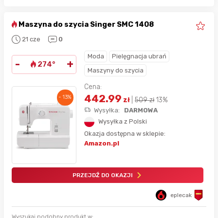
Maszyna do szycia Singer SMC 1408
21 cze
0
Moda
Pielęgnacja ubrań
-
+
274°
Maszyny do szycia
Cena:
442.99
- 13%
zł
|
509
zł
13%
Wysyłka:
DARMOWA
Wysyłka z Polski
Okazja dostępna w sklepie:
Amazon.pl
PRZEJDŹ DO OKAZJI
eplecak
Wyszukaj podobny produkt w: