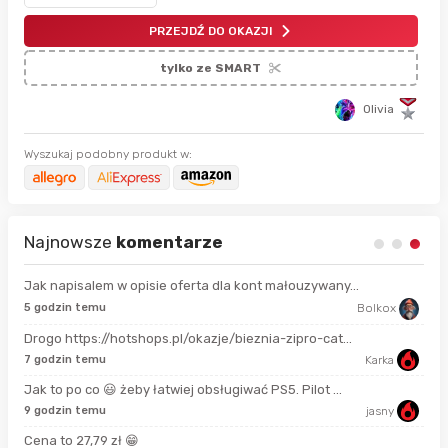
PRZEJDŹ DO OKAZJI
tylko ze SMART
Olivia
Wyszukaj podobny produkt w:
Najnowsze
komentarze
Jak napisalem w opisie oferta dla kont małouzywany...
9 s
5 godzin temu
Bolkox
Drogo https://hotshops.pl/okazje/bieznia-zipro-cat...
2 m
7 godzin temu
Karka
Jak to po co 😃 żeby łatwiej obsługiwać PS5. Pilot ...
11 
9 godzin temu
jasny
Cena to 27,79 zł 😁