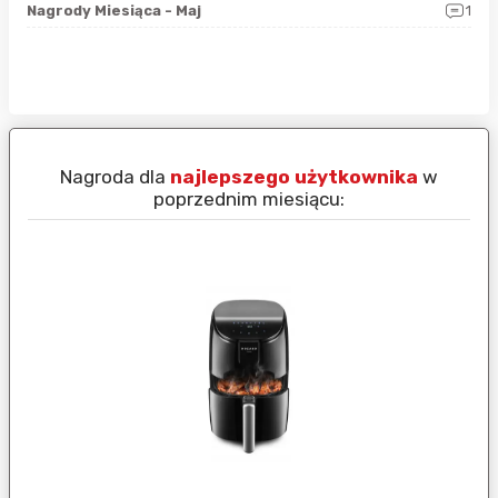
0
Nagrody Miesiąca - Maj
1
Rap
Nagroda dla
najlepszego użytkownika
w
N
poprzednim miesiącu: