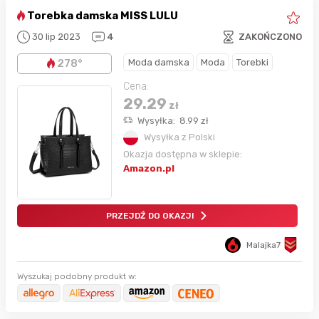
Torebka damska MISS LULU
30 lip 2023
4
ZAKOŃCZONO
Moda damska
Moda
Torebki
278°
Cena:
29.29
zł
Wysyłka:
8.99
zł
Wysyłka z Polski
Okazja dostępna w sklepie:
Amazon.pl
PRZEJDŹ DO OKAZJI
Malajka7
Wyszukaj podobny produkt w: