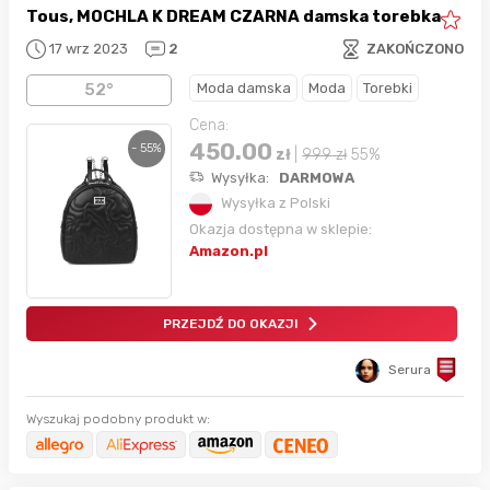
Tous, MOCHLA K DREAM CZARNA damska torebka
17 wrz 2023
2
ZAKOŃCZONO
Moda damska
Moda
Torebki
52°
Cena:
450.00
- 55%
zł
|
999
zł
55%
Wysyłka:
DARMOWA
Wysyłka z Polski
Okazja dostępna w sklepie:
Amazon.pl
PRZEJDŹ DO OKAZJI
Serura
Wyszukaj podobny produkt w: