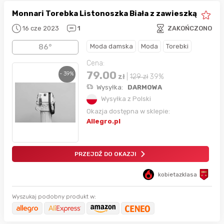
Monnari Torebka Listonoszka Biała z zawieszką
16 cze 2023
1
ZAKOŃCZONO
Moda damska
Moda
Torebki
86°
Cena:
79.00
- 39%
zł
|
129
zł
39%
Wysyłka:
DARMOWA
Wysyłka z Polski
Okazja dostępna w sklepie:
Allegro.pl
PRZEJDŹ DO OKAZJI
kobietazklasa
Wyszukaj podobny produkt w: