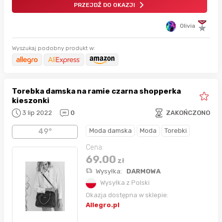
PRZEJDŹ DO OKAZJI
Olivia
Wyszukaj podobny produkt w:
Torebka damska na ramie czarna shopperka
kieszonki
3 lip 2022
0
ZAKOŃCZONO
Moda damska
Moda
Torebki
49°
Cena:
69.00
zł
Wysyłka:
DARMOWA
Wysyłka z Polski
Okazja dostępna w sklepie:
Allegro.pl