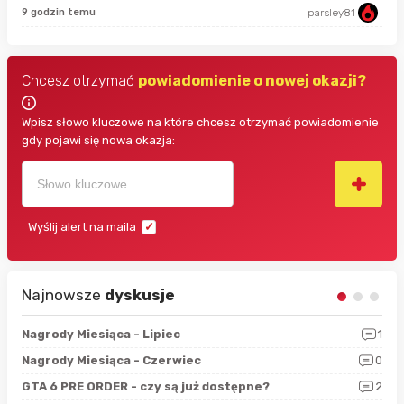
18 
9 godzin temu
parsley81
Chcesz otrzymać
powiadomienie o nowej okazji?
Wpisz słowo kluczowe na które chcesz otrzymać powiadomienie
gdy pojawi się nowa okazja:
Wyślij alert na maila
Najnowsze
dyskusje
3
Nagrody Miesiąca - Lipiec
1
RAN
5
Nagrody Miesiąca - Czerwiec
0
Zno
4
GTA 6 PRE ORDER - czy są już dostępne?
2
Nag