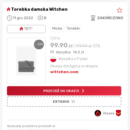
Torebka damska Witchen
11 gru 2022
0
ZAKOŃCZONO
Moda
Torebki
181°
Cena:
99.90
- 33%
zł
|
149.99
zł
33%
Wysyłka:
14.5
zł
Wysyłka z Polski
Okazja dostępna w sklepie:
wittchen.com
PRZEJDŹ DO OKAZJI
EXTRA10
Elaaaa
Wyszukaj podobny produkt w: