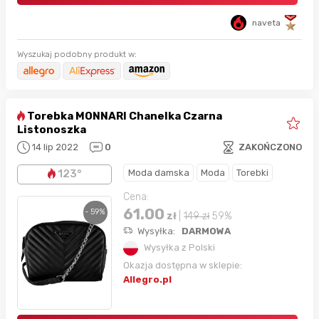
naveta
Wyszukaj podobny produkt w:
Torebka MONNARI Chanelka Czarna
Listonoszka
14 lip 2022
0
ZAKOŃCZONO
Moda damska
Moda
Torebki
123°
Cena:
61.00
- 59%
zł
|
149
zł
59%
Wysyłka:
DARMOWA
Wysyłka z Polski
Okazja dostępna w sklepie:
Allegro.pl