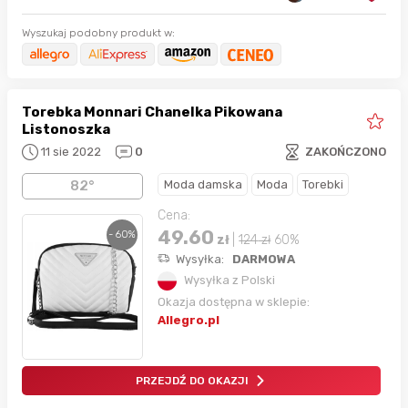
Wyszukaj podobny produkt w:
Torebka Monnari Chanelka Pikowana
Listonoszka
11 sie 2022
0
ZAKOŃCZONO
Moda damska
Moda
Torebki
82°
Cena:
49.60
- 60%
zł
|
124
zł
60%
Wysyłka:
DARMOWA
Wysyłka z Polski
Okazja dostępna w sklepie:
Allegro.pl
PRZEJDŹ DO OKAZJI