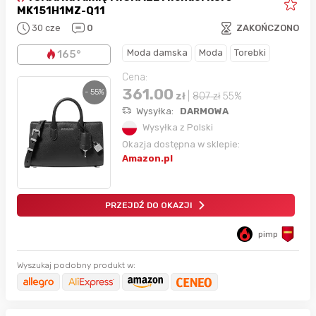
MK151H1MZ-Q11
30 cze
0
ZAKOŃCZONO
Moda damska
Moda
Torebki
165°
Cena:
361.00
- 55%
zł
|
807
zł
55%
Wysyłka:
DARMOWA
Wysyłka z Polski
Okazja dostępna w sklepie:
Amazon.pl
PRZEJDŹ DO OKAZJI
pimp
Wyszukaj podobny produkt w: