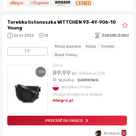
Torebka listonoszka WITTCHEN 93-4Y-906-10
Young
26 lis 2022
0
ZAKOŃCZONO
Moda damska
Moda
Torebki
71°
Black Friday
Cena:
89.99
- 55%
zł
|
199.99
zł
55%
Wysyłka:
DARMOWA
Wysyłka z Polski
Okazja dostępna w sklepie:
Allegro.pl
PRZEJDŹ DO OKAZJI
Brunecia