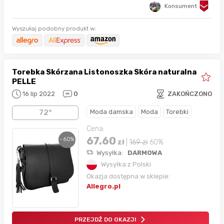
Konsument
Wyszukaj podobny produkt w:
Torebka Skórzana Listonoszka Skóra naturalna
PELLE
16 lip 2022
0
ZAKOŃCZONO
Moda damska
Moda
Torebki
72°
Cena:
67.60
- 60%
zł
|
169
zł
60%
Wysyłka:
DARMOWA
Wysyłka z Polski
Okazja dostępna w sklepie:
Allegro.pl
PRZEJDŹ DO OKAZJI