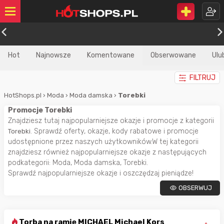
Hot
Najnowsze
Komentowane
Obserwowane
Ulu
FILTRUJ
HotShops.pl
›
Moda
›
Moda damska
›
Torebki
Promocje Torebki
Znajdziesz tutaj najpopularniejsze okazje i promocje z kategorii
. Sprawdź oferty, okazje, kody rabatowe i promocje
Torebki
udostępnione przez naszych użytkowników.W tej kategorii
znajdziesz również najpopularniejsze okazje z następujących
podkategorii: Moda, Moda damska, Torebki.
Sprawdź najpopularniejsze okazje i oszczędzaj pieniądze!
OBSERWUJ
Torba na ramię MICHAEL Michael Kors