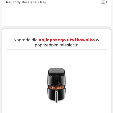
0
Nagrody Miesiąca - Maj
1
Rap
Nagroda dla
najlepszego użytkownika
w
N
poprzednim miesiącu: