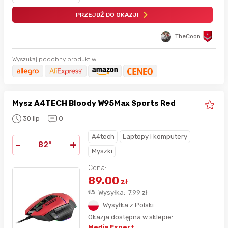
PRZEJDŹ DO OKAZJI
TheCoon
Wyszukaj podobny produkt w:
Mysz A4TECH Bloody W95Max Sports Red
30 lip
0
A4tech
Laptopy i komputery
-
+
82°
Myszki
Cena:
89.00
zł
Wysyłka:
7.99
zł
Wysyłka z Polski
Okazja dostępna w sklepie:
Media Expert