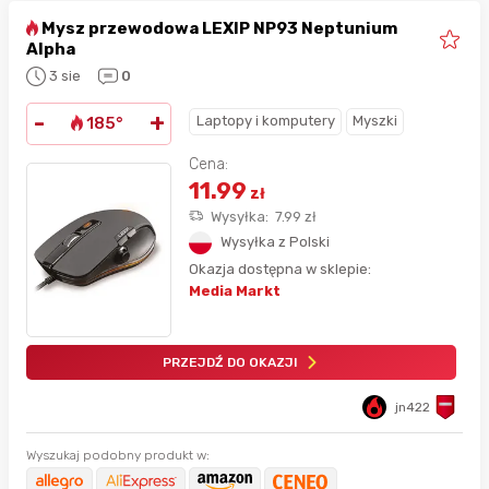
Mysz przewodowa LEXIP NP93 Neptunium
Alpha
3 sie
0
-
+
Laptopy i komputery
Myszki
185°
Cena:
11.99
zł
Wysyłka:
7.99
zł
Wysyłka z Polski
Okazja dostępna w sklepie:
Media Markt
PRZEJDŹ DO OKAZJI
jn422
Wyszukaj podobny produkt w: