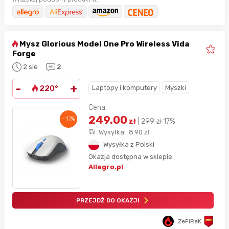
Mysz Glorious Model One Pro Wireless Vida
Forge
2 sie
2
-
+
Laptopy i komputery
Myszki
220°
Cena:
249.00
- 17%
zł
|
299
zł
17%
Wysyłka:
8.90
zł
Wysyłka z Polski
Okazja dostępna w sklepie:
Allegro.pl
PRZEJDŹ DO OKAZJI
ZeFiReK