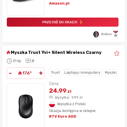
Amazon.pl
PRZEJDŹ DO OKAZJI
Bolkox
Myszka Trust Yvi+ Silent Wireless Czarny
31 lip
0
-
+
Trust
Laptopy i komputery
Myszki
176°
Cena:
24.99
zł
Wysyłka:
9.99
zł
Wysyłka z Polski
Okazja dostępna w sklepie:
RTV Euro AGD