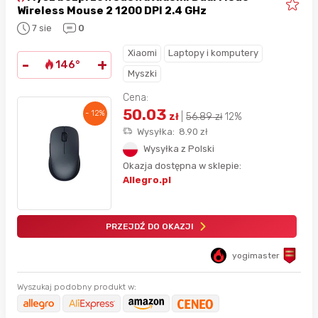
Wireless Mouse 2 1200 DPI 2.4 GHz
7 sie
0
Xiaomi
Laptopy i komputery
-
+
146°
Myszki
Cena:
50.03
- 12%
zł
|
56.89
zł
12%
Wysyłka:
8.90
zł
Wysyłka z Polski
Okazja dostępna w sklepie:
Allegro.pl
PRZEJDŹ DO OKAZJI
yogimaster
Wyszukaj podobny produkt w: