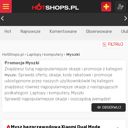
Hot
Najnowsze
Komentowane
Obserwowane
Ulu
FILTRUJ
HotShops.pl
›
Laptopy i komputery
›
Myszki
Promocje Myszki
Znajdziesz tutaj najpopularniejsze okazje i promocje z kategorii
. Sprawdź oferty, okazje, kody rabatowe i promocje
Myszki
udostępnione przez naszych użytkowników.W tej kategorii
znajdziesz również najpopularniejsze okazje z następujących
podkategorii: Laptopy i komputery, Myszki.
Sprawdź najpopularniejsze okazje i oszczędzaj pieniądze!
OBSERWUJ
Mysz bezprzewodowa Xiaomi Dual Mode