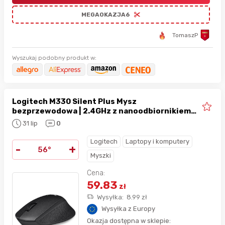
MEGAOKAZJA6
TomaszP
Wyszukaj podobny produkt w:
Logitech M330 Silent Plus Mysz
bezprzewodowa | 2.4GHz z nanoodbiornikiem
USB, 1000 DPI
31 lip
0
Logitech
Laptopy i komputery
-
+
56°
Myszki
Cena:
59.83
zł
Wysyłka:
8.99
zł
Wysyłka z Europy
Okazja dostępna w sklepie: