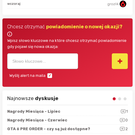
9 g
wczoraj
grozlik
Chcesz otrzymać
powiadomienie o nowej okazji?
Wpisz słowo kluczowe na które chcesz otrzymać powiadomienie
gdy pojawi się nowa okazja:
Wyślij alert na maila
Najnowsze
dyskusje
3
Nagrody Miesiąca - Lipiec
1
RAN
5
Nagrody Miesiąca - Czerwiec
0
Zno
4
GTA 6 PRE ORDER - czy są już dostępne?
2
Nag