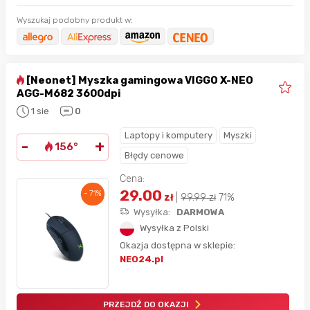
Wyszukaj podobny produkt w:
[Neonet] Myszka gamingowa VIGGO X-NEO
AGG-M682 3600dpi
1 sie
0
Laptopy i komputery
Myszki
-
+
156°
Błędy cenowe
Cena:
29.00
- 71%
zł
|
99.99
zł
71%
Wysyłka:
DARMOWA
Wysyłka z Polski
Okazja dostępna w sklepie:
NEO24.pl
PRZEJDŹ DO OKAZJI