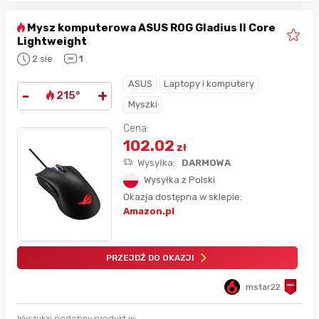
Mysz komputerowa ASUS ROG Gladius II Core
Lightweight
2 sie
1
ASUS
Laptopy i komputery
-
+
215°
Myszki
Cena:
102.02
zł
Wysyłka:
DARMOWA
Wysyłka z Polski
Okazja dostępna w sklepie:
Amazon.pl
PRZEJDŹ DO OKAZJI
mstar22
Wyszukaj podobny produkt w: