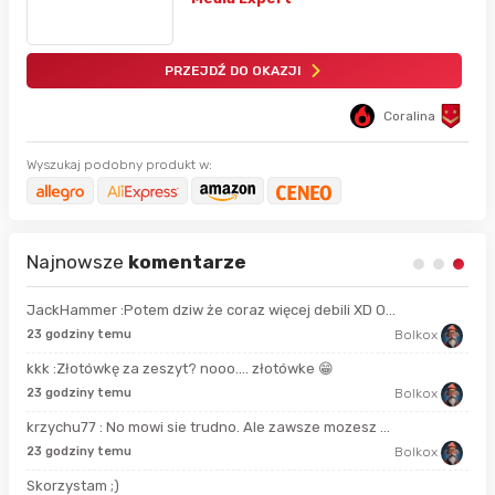
PRZEJDŹ DO OKAZJI
Coralina
Wyszukaj podobny produkt w:
Najnowsze
komentarze
JackHammer :Potem dziw że coraz więcej debili XD O...
21 
23 godziny temu
Bolkox
kkk :Złotówkę za zeszyt? nooo…. złotówke 😁
6 g
23 godziny temu
Bolkox
krzychu77 : No mowi sie trudno. Ale zawsze mozesz ...
9 g
23 godziny temu
Bolkox
Skorzystam ;)