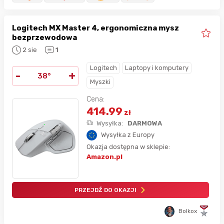
Logitech MX Master 4, ergonomiczna mysz
bezprzewodowa
2 sie
1
Logitech
Laptopy i komputery
-
+
38°
Myszki
Cena:
414.99
zł
Wysyłka:
DARMOWA
Wysyłka z Europy
Okazja dostępna w sklepie:
Amazon.pl
PRZEJDŹ DO OKAZJI
Bolkox