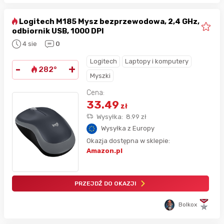
Logitech M185 Mysz bezprzewodowa, 2,4 GHz,
odbiornik USB, 1000 DPI
4 sie
0
Logitech
Laptopy i komputery
-
+
282°
Myszki
Cena:
33.49
zł
Wysyłka:
8.99
zł
Wysyłka z Europy
Okazja dostępna w sklepie:
Amazon.pl
PRZEJDŹ DO OKAZJI
Bolkox