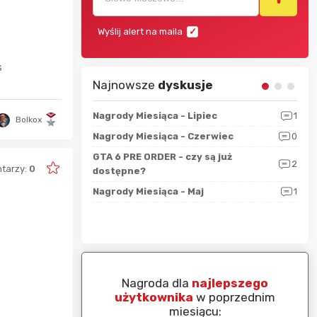
Wyślij alert na maila
s
Najnowsze
dyskusje
sza?
3
Nagrody Miesiąca - Lipiec
1
RAN
Bolkox
 logicznie
Nagrody Miesiąca - Czerwiec
0
Zno
5
ALL
GTA 6 PRE ORDER - czy są już
2
tarzy:
0
4
dostępne?
Nag
rzec
0
Nagrody Miesiąca - Maj
1
Rapo
Hot
piej ocenianą
Nagroda dla
najlepszego
nim miesiącu:
użytkownika
w poprzednim
miesiącu: