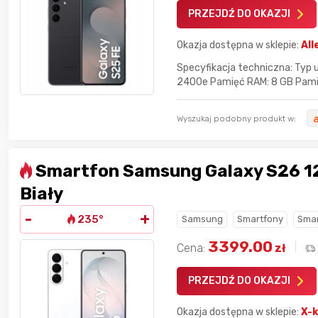
PRZEJDŹ DO OKAZJI
Okazja dostępna w sklepie:
All
Specyfikacja techniczna: Typ 
2400e Pamięć RAM: 8 GB Pamię
Wyszukaj podobny produkt w:
Smartfon Samsung Galaxy S26 
Biały
-
+
235°
Samsung
Smartfony
Smar
3399.00
Cena:
zł
PRZEJDŹ DO OKAZJI
dla
najlepszego
Nagroda dla
najlepszego
ika
w poprzednim
użytkownika
w tym miesiącu:
iesiącu:
Okazja dostępna w sklepie:
X-