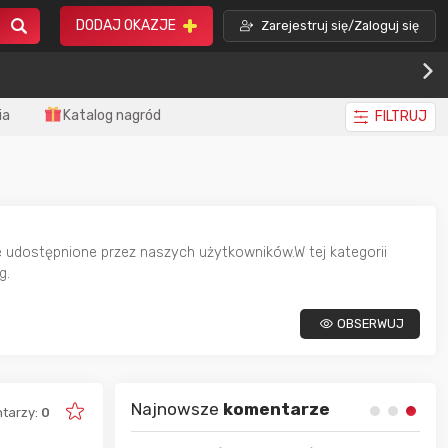
DODAJ OKAZJE
Zarejestruj się/Zaloguj się
ia
Katalog nagród
FILTRUJ
e udostępnione przez naszych użytkowników.W tej kategorii
g.
OBSERWUJ
Najnowsze
komentarze
tarzy:
0