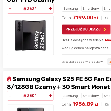
8 godzin temu
SeriousSam
-
+
262°
Samsung
Smartfony
Smar
7199.00
Cena:
zł
10 godzin temu
hanysbo
PRZEJDŹ DO OKAZJI
10 godzin temu
USSAgent
Okazja dostępna w sklepie:
Me
10 godzin temu
adrian11
Według ceneo najlepsza cena ..
Wyszukaj podobny produkt w:
Samsung Galaxy S25 FE 5G Fan E
8/128GB Czarny + 30 Smart Monet 
-
+
230°
Samsung
Smartfony
Smar
1956.89
Cena:
zł