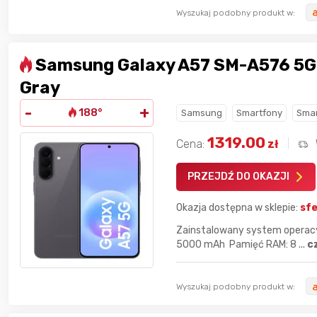
Wyszukaj podobny produkt w:
Samsung Galaxy A57 SM-A576 5G
Gray
-
+
188°
Samsung
Smartfony
Smar
1319.00
Cena:
zł
PRZEJDŹ DO OKAZJI
Okazja dostępna w sklepie:
sfe
Zainstalowany system operacyj
5000 mAh Pamięć RAM: 8 ...
c
Wyszukaj podobny produkt w: