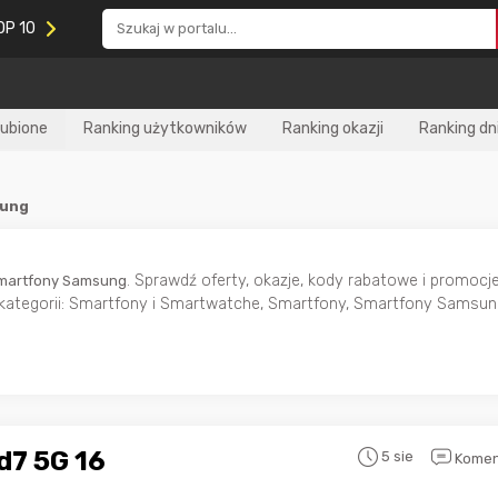
OP 10
lubione
Ranking użytkowników
Ranking okazji
Ranking dn
sung
. Sprawdź oferty, okazje, kody rabatowe i promocj
martfony Samsung
odkategorii: Smartfony i Smartwatche, Smartfony, Smartfony Samsun
d7 5G 16
5 sie
Komen