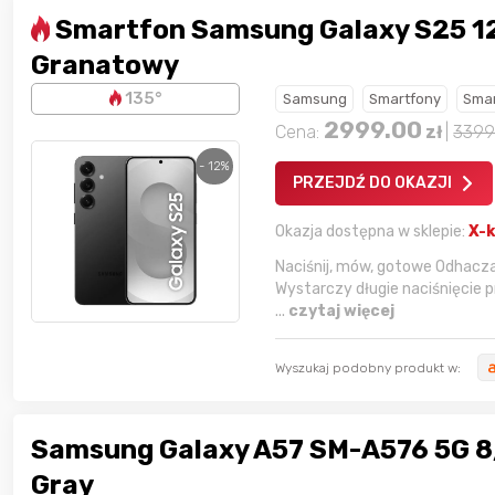
Smartfon Samsung Galaxy S25 
Granatowy
135°
Samsung
Smartfony
Smar
2999.00
Cena:
zł
|
339
- 12%
PRZEJDŹ DO OKAZJI
Okazja dostępna w sklepie:
X-
Naciśnij, mów, gotowe Odhaczaj
Wystarczy długie naciśnięcie 
...
czytaj więcej
Wyszukaj podobny produkt w:
Samsung Galaxy A57 SM-A576 5G 8
Gray