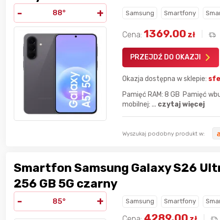
-
+
88°
Samsung
Smartfony
Smar
1369.00
Cena:
zł
PRZEJDŹ DO OKAZJI
Okazja dostępna w sklepie:
sfe
Pamięć RAM: 8 GB Pamięć wbud
mobilnej: ...
czytaj więcej
Wyszukaj podobny produkt w:
Smartfon Samsung Galaxy S26 Ultr
256 GB 5G czarny
-
+
85°
Samsung
Smartfony
Smar
4289.00
Cena:
zł