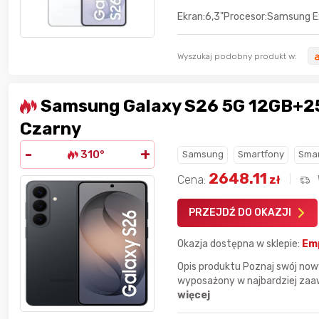
Ekran:6,3"Procesor:Samsung 
Wyszukaj podobny produkt w:
Samsung Galaxy S26 5G 12GB+
Czarny
-
+
310°
Samsung
Smartfony
Smar
2648.11
Cena:
zł
Gofrownica GÖTZE & JENSEN
a beztłuszczowa
DW900 1600W
PRZEJDŹ DO OKAZJI
Active Fryer
Okazja dostępna w sklepie:
Em
im miesiącu wygrał
Opis produktu Poznaj swój now
Bolkox
wyposażony w najbardziej zaawa
więcej