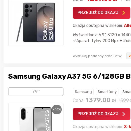
PRZEJDŹ DO OKAZJI
Okazja dostępna w sklepie:
All
Wyświetlacz: 6.9", 3120 x 1
✅Aparat: Tylny 200 Mpx + 2x50
Wyszukaj podobny produkt w:
Samsung Galaxy A37 5G 6/128GB B
79°
Samsung
Smartfony
Smar
1379.00
Cena:
zł
|
1599
- 14%
PRZEJDŹ DO OKAZJI
Okazja dostępna w sklepie:
X-