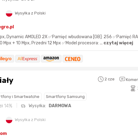
Wysyłka z Polski
egro.pl
440px, Dynamic AMOLED 2X ✅Pamięć wbudowana [GB]: 256 ✅Pamięć RA
 Mpx + 10 Mpx, Przedni 12 Mpx ✅Model procesora: ...
czytaj więcej
iały
2 cze
Komen
tfony i Smartwatche
Smartfony Samsung
zł
14%
Wysyłka:
DARMOWA
Wysyłka z Polski
kom