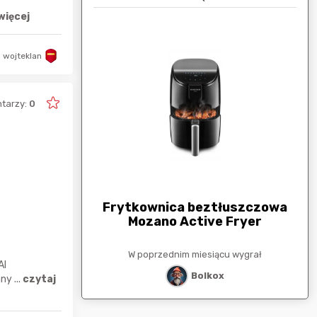
więcej
wojteklan
tarzy:
0
arunkowa
G
250zł
Frytkownica beztłuszczowa
Mozano Active Fryer
esiącu wygrał
W poprzednim miesiącu wygrał
stat
AI
Bolkox
y ...
czytaj