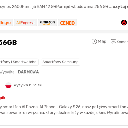
Exynos 2600Pamięć RAM:12 GBPamięć wbudowana:256 GB ...
czytaj 
256GB
14 lip
Komen
tfony i Smartwatche
Smartfony Samsung
Wysyłka:
DARMOWA
Karta podarunkowa
Karta pod
Allegro 150zł
Amazon 
Wysyłka z Polski
W poprzednim mi
pik
Le
y smartfon AI Poznaj AI Phone - Galaxy S26, nasz potężny smartfon 
nsowane rozwiązania, który idealnie leży w każdej dłoni. Wyrafinowan