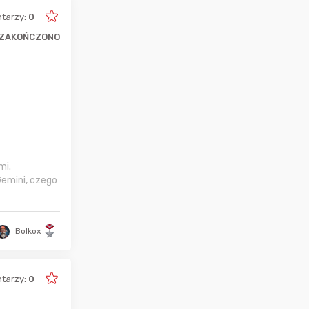
tarzy:
0
ZAKOŃCZONO
mi.
Gemini, czego
Bolkox
tarzy:
0