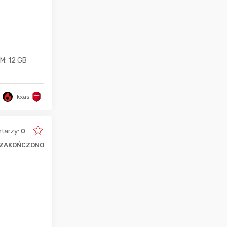
M: 12 GB
kxas
tarzy:
0
ZAKOŃCZONO