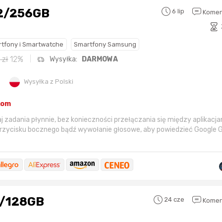
12/256GB
6 lip
Komen
tfony i Smartwatche
Smartfony Samsung
9
zł
12%
Wysyłka:
DARMOWA
Wysyłka z Polski
kom
 zadania płynnie, bez konieczności przełączania się między aplikacja
przycisku bocznego bądź wywołanie głosowe, aby powiedzieć Google 
/­128GB
24 cze
Komen