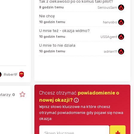
Tak z ciekawości po co komuś taki pilot?
8 godzin temu
SeriousSam
13 s
Bolkox
Nie chcę
10 godzin temu
hanysbo
2 go
U mnie też - okazja widmo?
Karka
10 godzin temu
USSAgent
2 go
U mnie to nie działa
10 godzin temu
adrian11
jasny
4 go
parsley81
RobertF
Chcesz otrzymać
powiadomienie o
tarzy:
0
nowej okazji?
Wpisz słowo kluczowe na które chcesz
otrzymać powiadomienie gdy pojawi się nowa
okazja: