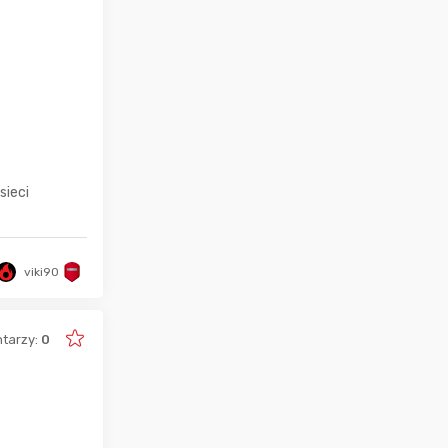
sieci
viki90
tarzy:
0