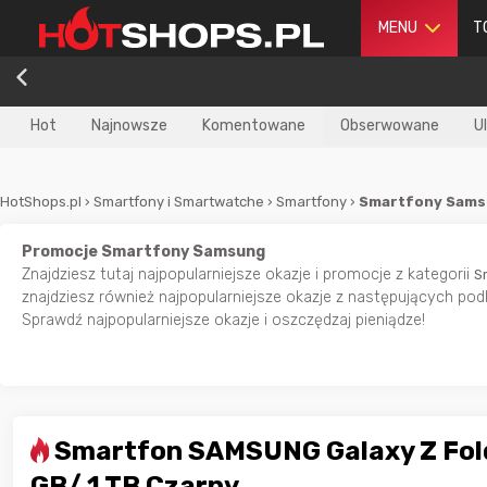
MENU
T
Hot
Najnowsze
Komentowane
Obserwowane
U
HotShops.pl
›
Smartfony i Smartwatche
›
Smartfony
›
Smartfony Sam
Promocje Smartfony Samsung
Znajdziesz tutaj najpopularniejsze okazje i promocje z kategorii
S
znajdziesz również najpopularniejsze okazje z następujących p
Sprawdź najpopularniejsze okazje i oszczędzaj pieniądze!
Smartfon SAMSUNG Galaxy Z Fol
GB/ 1 TB Czarny