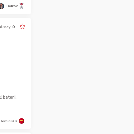
Bolkox
tarzy:
0
 baterii:
DominikCK