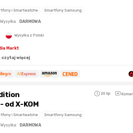
tfony i Smartwatche
Smartfony Samsung
13 sekund temu
Maciejlak
4 godziny temu
Wysyłka:
DARMOWA
2 godziny temu
Pinkny
Wysyłka z Polski
5 godzin temu
2 godziny temu
darekscorpio
dia Markt
7 godzin temu
.
czytaj więcej
4 godziny temu
Bolkox
7 godzin temu
dition
20 lip
Komen
- od X-KOM
tfony i Smartwatche
Smartfony Samsung
Wysyłka:
DARMOWA