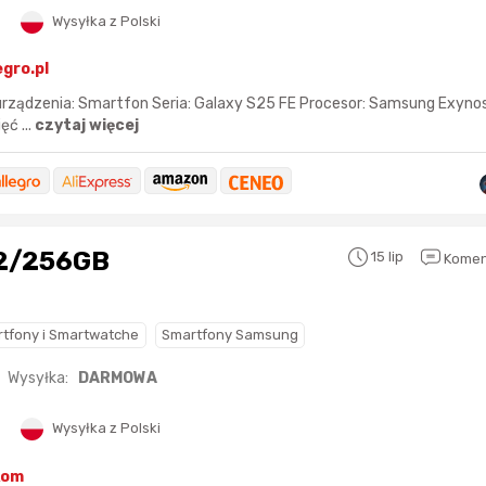
Wysyłka z Polski
egro.pl
urządzenia: Smartfon Seria: Galaxy S25 FE Procesor: Samsung Exyno
ć ...
czytaj więcej
Sferis - czemu odstra
Czy moze ktos to jakos
wytłumaczyc.
12/256GB
15 lip
Komen
Katalog nagród
Nagrody Miesiąca - Ma
tfony i Smartwatche
Smartfony Samsung
Wysyłka:
DARMOWA
Wysyłka z Polski
Nagroda za
najlepiej ocenianą
Nagroda za
najle
okazję
w tym miesiącu:
okazję
w poprzed
kom