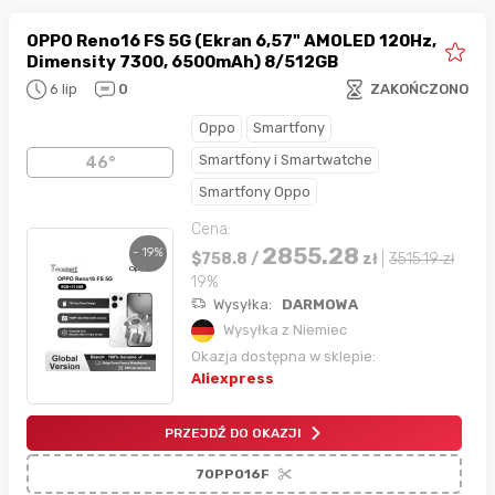
OPPO Reno16 FS 5G (Ekran 6,57" AMOLED 120Hz,
Dimensity 7300, 6500mAh) 8/512GB
6 lip
0
ZAKOŃCZONO
Oppo
Smartfony
Smartfony i Smartwatche
46°
Smartfony Oppo
Cena:
2855.28
- 19%
$
758.8
/
zł
|
3515.19
zł
19%
Wysyłka:
DARMOWA
Wysyłka z Niemiec
Okazja dostępna w sklepie:
Aliexpress
PRZEJDŹ DO OKAZJI
7OPPO16F