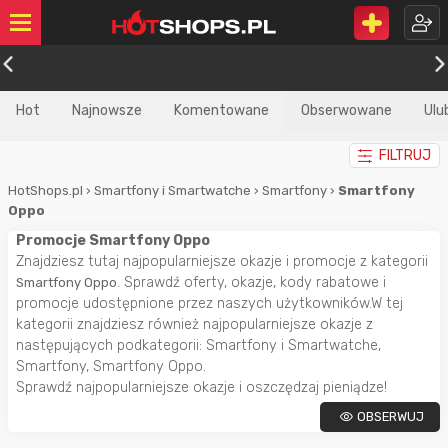
Hot
Najnowsze
Komentowane
Obserwowane
Ulu
FILTRUJ
HotShops.pl
›
Smartfony i Smartwatche
›
Smartfony
›
Smartfony
Oppo
Promocje Smartfony Oppo
Znajdziesz tutaj najpopularniejsze okazje i promocje z kategorii
. Sprawdź oferty, okazje, kody rabatowe i
Smartfony Oppo
promocje udostępnione przez naszych użytkowników.W tej
kategorii znajdziesz również najpopularniejsze okazje z
następujących podkategorii: Smartfony i Smartwatche,
Smartfony, Smartfony Oppo.
Sprawdź najpopularniejsze okazje i oszczędzaj pieniądze!
OBSERWUJ