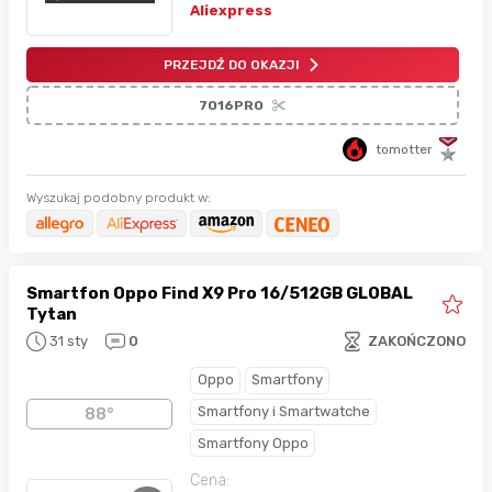
Aliexpress
PRZEJDŹ DO OKAZJI
7O16PRO
tomotter
Wyszukaj podobny produkt w:
Smartfon Oppo Find X9 Pro 16/512GB GLOBAL
Tytan
31 sty
0
ZAKOŃCZONO
Oppo
Smartfony
Smartfony i Smartwatche
88°
Smartfony Oppo
Cena: