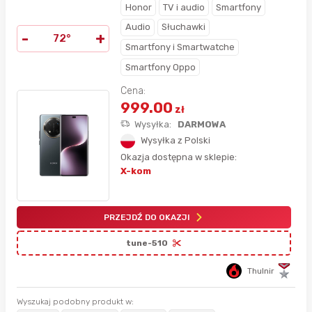
Honor
TV i audio
Smartfony
Audio
Słuchawki
-
+
72°
Smartfony i Smartwatche
Smartfony Oppo
Cena:
999.00
zł
Wysyłka:
DARMOWA
Wysyłka z Polski
Okazja dostępna w sklepie:
X-kom
PRZEJDŹ DO OKAZJI
tune-510
Thulnir
Wyszukaj podobny produkt w: