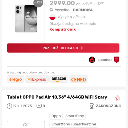
2999.00
- 12%
zł
|
3399
zł
12%
Wysyłka:
DARMOWA
Wysyłka z Polski
Okazja dostępna w sklepie:
Komputronik
PRZEJDŹ DO OKAZJI
ajakulska
Wyszukaj podobny produkt w:
Tablet OPPO Pad Air 10,36" 4/64GB WiFi Szary
19 lut 2025
0
ZAKOŃCZONO
Oppo
Smartfony
Smartfony i Smartwatche
72°