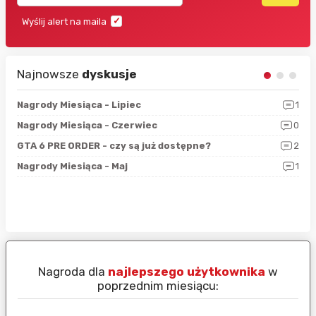
Wyślij alert na maila
Najnowsze
dyskusje
3
Nagrody Miesiąca - Lipiec
1
RAN
5
Nagrody Miesiąca - Czerwiec
0
Zno
4
GTA 6 PRE ORDER - czy są już dostępne?
2
Nag
0
Nagrody Miesiąca - Maj
1
Rap
Nagroda dla
najlepszego użytkownika
w
N
poprzednim miesiącu: