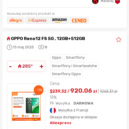
Matwiej
Wyszukaj podobny produkt w:
OPPO Reno12 FS 5G , 12GB+512GB
13 maj 2025
0
Oppo
Smartfony
-
+
Smartfony i Smartwatche
285°
Smartfony Oppo
Cena:
920.06
- 13%
$
239.32
/
zł
|
1063.31
zł
13%
Wysyłka:
DARMOWA
Wysyłka z Francji
Okazja dostępna w sklepie:
Aliexpress