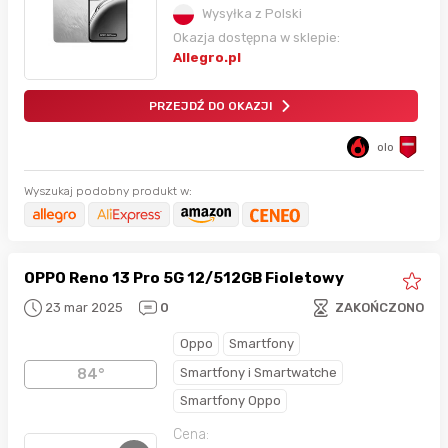
Wysyłka z Polski
Okazja dostępna w sklepie:
Allegro.pl
PRZEJDŹ DO OKAZJI
olo
Wyszukaj podobny produkt w:
OPPO Reno 13 Pro 5G 12/512GB Fioletowy
23 mar 2025
0
ZAKOŃCZONO
Oppo
Smartfony
Smartfony i Smartwatche
84°
Smartfony Oppo
Cena: