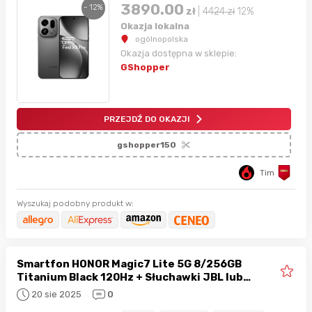
3890.00
- 12%
zł
|
4424
zł
12%
Okazja lokalna
ogólnopolska
Okazja dostępna w sklepie:
GShopper
PRZEJDŹ DO OKAZJI
gshopper150
Tim
Wyszukaj podobny produkt w:
Smartfon HONOR Magic7 Lite 5G 8/256GB
Titanium Black 120Hz + Słuchawki JBL lub
Głośnik JBL za grosz
20 sie 2025
0