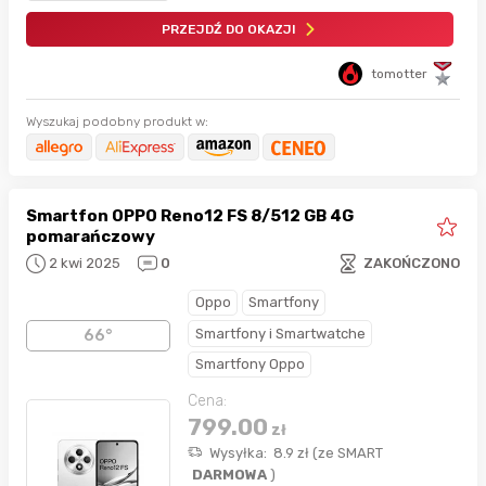
PRZEJDŹ DO OKAZJI
tomotter
Wyszukaj podobny produkt w:
Smartfon OPPO Reno12 FS 8/512 GB 4G
pomarańczowy
2 kwi 2025
0
ZAKOŃCZONO
Oppo
Smartfony
Smartfony i Smartwatche
66°
Smartfony Oppo
Cena:
799.00
zł
Wysyłka:
8.9
zł
(
ze SMART
DARMOWA
)