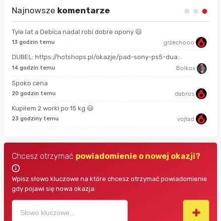
Najnowsze
komentarze
Tyle lat a Debica nadal robi dobre opony 😃
13 godzin temu
grzechooo
Prze
DUBEL: https://hotshops.pl/okazje/pad-sony-ps5-dua...
2 m
14 godzin temu
Bolkox
Spoko cena
18 
20 godzin temu
dabros
Kupiłem 2 worki po 15 kg 😃
3 g
23 godziny temu
vojtad
Chcesz otrzymać
powiadomienie o nowej okazji?
Wpisz słowo kluczowe na które chcesz otrzymać powiadomienie
gdy pojawi się nowa okazja: