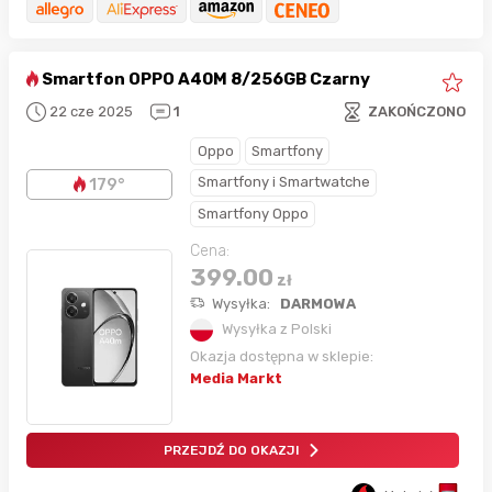
Smartfon OPPO A40M 8/256GB Czarny
22 cze 2025
1
ZAKOŃCZONO
Oppo
Smartfony
Smartfony i Smartwatche
179°
Smartfony Oppo
Cena:
399.00
zł
Wysyłka:
DARMOWA
Wysyłka z Polski
Okazja dostępna w sklepie:
Media Markt
PRZEJDŹ DO OKAZJI