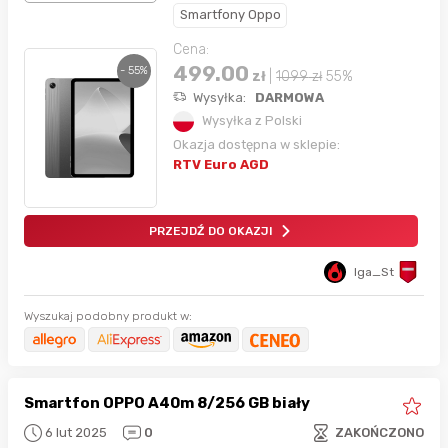
Smartfony Oppo
Cena:
499.00
- 55%
zł
|
1099
zł
55%
Wysyłka:
DARMOWA
Wysyłka z Polski
Okazja dostępna w sklepie:
RTV Euro AGD
PRZEJDŹ DO OKAZJI
Iga_St
Wyszukaj podobny produkt w:
Smartfon OPPO A40m 8/256 GB biały
6 lut 2025
0
ZAKOŃCZONO