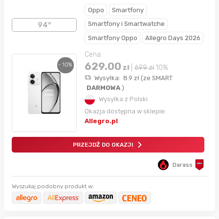
Oppo
Smartfony
Smartfony i Smartwatche
94°
Smartfony Oppo
Allegro Days 2026
Cena:
629.00
- 10%
zł
|
699
zł
10%
Wysyłka:
8.9
zł
(
ze SMART
DARMOWA
)
Wysyłka z Polski
Okazja dostępna w sklepie:
Allegro.pl
PRZEJDŹ DO OKAZJI
Darass
Wyszukaj podobny produkt w: