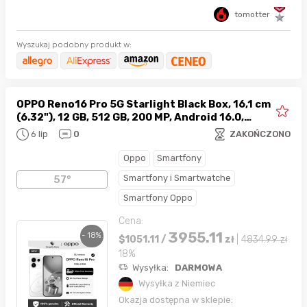
tomotter
Wyszukaj podobny produkt w:
OPPO Reno16 Pro 5G Starlight Black Box, 16,1 cm
(6.32"), 12 GB, 512 GB, 200 MP, Android 16.0,
Czarny - EU Version
6 lip
0
ZAKOŃCZONO
Oppo
Smartfony
Smartfony i Smartwatche
57°
Smartfony Oppo
Cena:
3955.11
- 18%
$
1051.11
/
zł
|
4834.99
zł
18%
Wysyłka:
DARMOWA
Wysyłka z Niemiec
Okazja dostępna w sklepie: