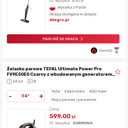
Wysyłka:
8.90
zł
Wysyłka z Polski
Okazja dostępna w sklepie:
Allegro.pl
PRZEJDŹ DO OKAZJI
RemiGD
Żelazko parowe TEFAL Ultimate Power Pro
FV9E50E0 Czarny z wbudowanym generatorem
pary
24 lut
0
Tefal
Elektronika
AGD małe
-
+
94°
Mopy parowe i parownice
Cena:
599.00
zł
Wysyłka:
DARMOWA