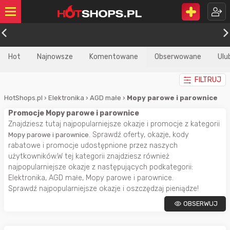
Hot
Najnowsze
Komentowane
Obserwowane
Ulu
FILTRUJ
HotShops.pl
›
Elektronika
›
AGD małe
›
Mopy parowe i parownice
Promocje Mopy parowe i parownice
Znajdziesz tutaj najpopularniejsze okazje i promocje z kategorii
. Sprawdź oferty, okazje, kody
Mopy parowe i parownice
rabatowe i promocje udostępnione przez naszych
użytkowników.W tej kategorii znajdziesz również
najpopularniejsze okazje z następujących podkategorii:
Elektronika, AGD małe, Mopy parowe i parownice.
Sprawdź najpopularniejsze okazje i oszczędzaj pieniądze!
OBSERWUJ