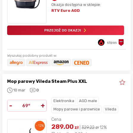
Okazja dostępna w sklepie:
RTV Euro AGD
PRZEJDŹ DO OKAZJI
slipas
Wyszukaj podobny produkt w:
Mop parowy Vileda Steam Plus XXL
10 mar
0
Elektronika
AGD małe
-
+
69°
Mopy parowe i parownice
Vileda
Cena:
289.00
- 12%
zł
|
329.22
zł
12%