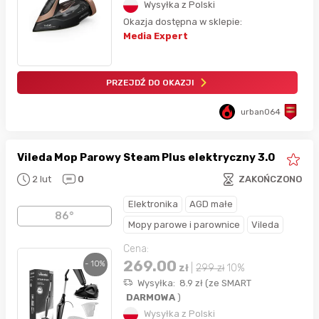
Wysyłka z Polski
Okazja dostępna w sklepie:
Media Expert
PRZEJDŹ DO OKAZJI
urban064
Vileda Mop Parowy Steam Plus elektryczny 3.0
2 lut
0
ZAKOŃCZONO
Elektronika
AGD małe
86°
Mopy parowe i parownice
Vileda
Cena:
269.00
- 10%
zł
|
299
zł
10%
Wysyłka:
8.9
zł
(
ze SMART
DARMOWA
)
Wysyłka z Polski