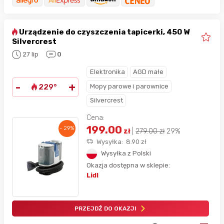
Urządzenie do czyszczenia tapicerki, 450 W
Silvercrest
27 lip
0
Elektronika
AGD małe
-
+
Mopy parowe i parownice
229°
Silvercrest
Cena:
199.00
- 29%
zł
|
279.00
zł
29%
Wysyłka:
8.90
zł
Wysyłka z Polski
Okazja dostępna w sklepie:
Lidl
PRZEJDŹ DO OKAZJI