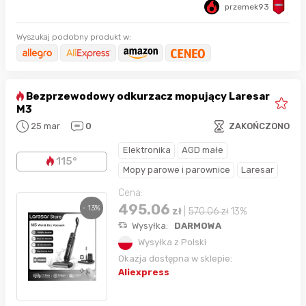
przemek93
Wyszukaj podobny produkt w:
Bezprzewodowy odkurzacz mopujący Laresar
M3
25 mar
0
ZAKOŃCZONO
Elektronika
AGD małe
115°
Mopy parowe i parownice
Laresar
Cena:
495.06
- 13%
zł
|
570.06
zł
13%
Wysyłka:
DARMOWA
Wysyłka z Polski
Okazja dostępna w sklepie:
Aliexpress