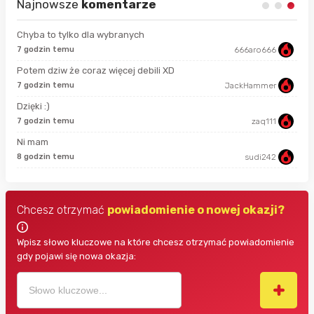
Najnowsze
komentarze
Chyba to tylko dla wybranych
7 godzin temu
666aro666
11 
Potem dziw że coraz więcej debili XD
4 m
7 godzin temu
JackHammer
Dzięki :)
47 
7 godzin temu
zaq111
Ni mam
48 
8 godzin temu
sudi242
Chcesz otrzymać
powiadomienie o nowej okazji?
Wpisz słowo kluczowe na które chcesz otrzymać powiadomienie
gdy pojawi się nowa okazja: