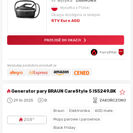
Wysyłka:
DARMOWA
Wysyłka z Polski
Okazja dostępna w sklepie:
RTV Euro AGD
PRZEJDŹ DO OKAZJI
FurryPiter
Wyszukaj podobny produkt w:
Generator pary BRAUN CareStyle 5 IS5249.BK
29 lis 2025
0
ZAKOŃCZONO
Braun
Elektronika
AGD małe
Mopy parowe i parownice
208°
Black Friday