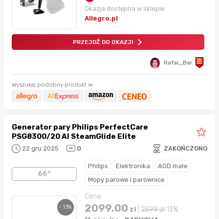
Okazja dostępna w sklepie:
Allegro.pl
PRZEJDŹ DO OKAZJI
Rafal_Bar
Wyszukaj podobny produkt w:
Generator pary Philips PerfectCare
PSG8300/20 AI SteamGlide Elite
22 gru 2025
0
ZAKOŃCZONO
Philips
Elektronika
AGD małe
66°
Mopy parowe i parownice
Cena:
2099.00
- 13%
zł
|
2399
zł
13%