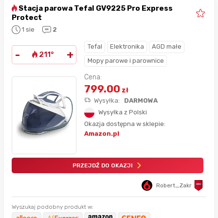
Stacja parowa Tefal GV9225 Pro Express
Protect
1 sie
2
Tefal
Elektronika
AGD małe
-
+
211°
Mopy parowe i parownice
Cena:
799.00
zł
Wysyłka:
DARMOWA
Wysyłka z Polski
Okazja dostępna w sklepie:
Amazon.pl
PRZEJDŹ DO OKAZJI
Robert_Zakr
Wyszukaj podobny produkt w: