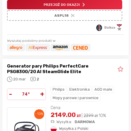
PRZEJDŹ DO OKAZJI
ASPL18
Bolkox
Wyszukaj podobny produkt w:
Generator pary Philips PerfectCare
PSG8300/20 AI SteamGlide Elite
20 mar
2
Philips
Elektronika
AGD małe
-
+
74°
Mopy parowe i parownice
Cena:
2149.00
- 10%
zł
|
2399
zł
10%
Wysyłka:
DARMOWA
Wysyłka z Polski