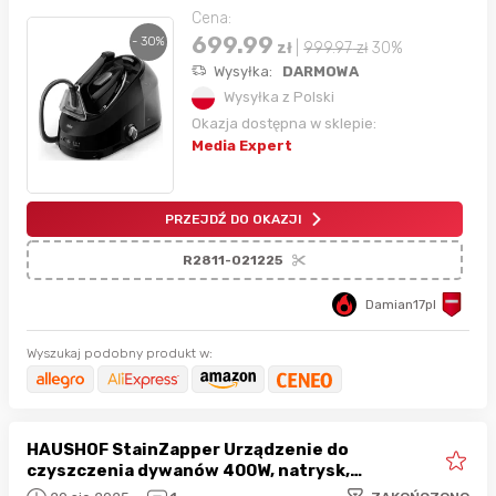
Cena:
699.99
- 30%
zł
|
999.97
zł
30%
Wysyłka:
DARMOWA
Wysyłka z Polski
Okazja dostępna w sklepie:
Media Expert
PRZEJDŹ DO OKAZJI
R2811-021225
Damian17pl
Wyszukaj podobny produkt w:
HAUSHOF StainZapper Urządzenie do
czyszczenia dywanów 400W, natrysk,
szorowanie i odkurzanie