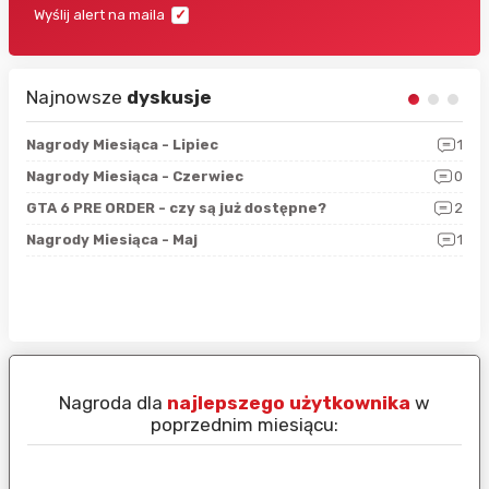
Wyślij alert na maila
Najnowsze
dyskusje
3
Nagrody Miesiąca - Lipiec
1
RAN
5
Nagrody Miesiąca - Czerwiec
0
Zno
4
GTA 6 PRE ORDER - czy są już dostępne?
2
Nag
0
Nagrody Miesiąca - Maj
1
Rap
Nagroda dla
najlepszego użytkownika
w
N
poprzednim miesiącu: