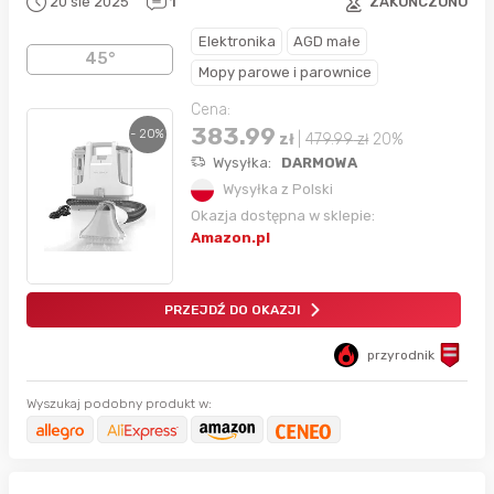
20 sie 2025
1
ZAKOŃCZONO
Elektronika
AGD małe
45°
Mopy parowe i parownice
Cena:
383.99
- 20%
zł
|
479.99
zł
20%
Wysyłka:
DARMOWA
Wysyłka z Polski
Okazja dostępna w sklepie:
Amazon.pl
PRZEJDŹ DO OKAZJI
przyrodnik
Wyszukaj podobny produkt w: