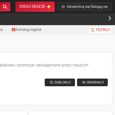
DODAJ OKAZJE
Zarejestruj się/Zaloguj się
ia
Katalog nagród
FILTRUJ
 rabatowe i promocje udostępnione przez naszych
ZABLOKUJ
OBSERWUJ