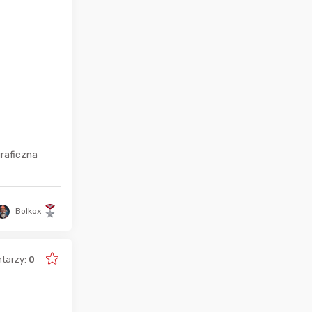
graficzna
Bolkox
tarzy:
0