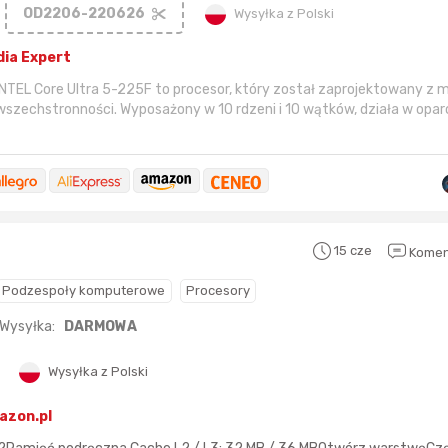
okazję
w tym miesiącu:
okazję
w poprzed
OD2206-220626
Wysyłka z Polski
dia Expert
INTEL Core Ultra 5-225F to procesor, który został zaprojektowany z m
zechstronności. Wyposażony w 10 rdzeni i 10 wątków, działa w opar
15 cze
Komen
Podzespoły komputerowe
Procesory
Karta podarunkowa
Karta pod
Wysyłka:
DARMOWA
Allegro 150zł
Amazon 
Wysyłka z Polski
W poprzednim mi
Le
azon.pl