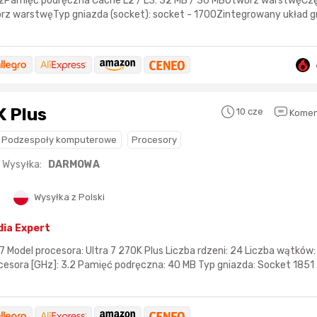
 32Pamięć podręczna Cache L2 / L3: 32 MB / 36 MBOtwórz warstwęCz
rz warstwęTyp gniazda (socket): socket - 1700Zintegrowany układ gr
K Plus
10 cze
Komen
Podzespoły komputerowe
Procesory
Wysyłka:
DARMOWA
Wysyłka z Polski
dia Expert
 7 Model procesora: Ultra 7 270K Plus Liczba rdzeni: 24 Liczba wątków
esora [GHz]: 3.2 Pamięć podręczna: 40 MB Typ gniazda: Socket 1851 .