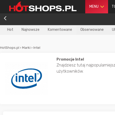
MENU
T
Hot
Najnowsze
Komentowane
Obserwowane
U
HotShops.pl
›
Marki
›
Intel
Promocje Intel
Znajdziesz tutaj najpopularniejs
użytkowników.