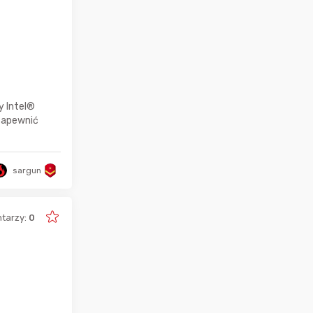
y Intel®
zapewnić
sargun
tarzy:
0