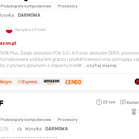
Podzespoły komputerowe
Procesory
ysyłka:
DARMOWA
Wysyłka z Polski
azon.pl
250K Plus. Dzięki obsłudze PCIe 5.0 i 4.0 oraz obsłudze DDR5, proceso
optymalizowane pod kątem graczy i produktywności oraz pomagają z
Sferis - czemu odstra
y z płytami głównymi z chipsetu Intel® ...
czytaj więcej
Czy moze ktos to jakos
wytłumaczyc.
Katalog nagród
Nagrody Miesiąca - Ma
F
22 cze
Komen
Podzespoły komputerowe
Procesory
23%
Wysyłka:
DARMOWA
Nagroda za
najlepiej ocenianą
Nagroda za
najle