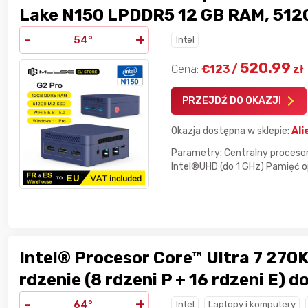
Lake N150 LPDDR5 12 GB RAM, 512G
Fi 5, BT5.0, Windows 11
-
+
54°
Intel
520.99
Cena:
€
123
/
zł
PRZEJDŹ DO OKAZJI
Okazja dostępna w sklepie:
Ali
Parametry: Centralny procesor
Intel®UHD (do 1 GHz) Pamięć 
Intel® Procesor Core™ Ultra 7 270K
rdzenie (8 rdzeni P + 16 rdzeni E) d
-
+
64°
Intel
Laptopy i komputery