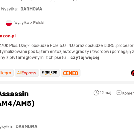
Wysyłka:
DARMOWA
Wysyłka z Polski
azon.pl
270K Plus. Dzięki obsłudze PCIe 5.0 i 4.0 oraz obsłudze DDR5, procesor
optymalizowane pod kątem entuzjastów graczy i twórców i pomagają 
y z płytami głównymi z chipsetu ...
czytaj więcej
Assassin
12 maj
Komen
 AM4/AM5)
ysyłka:
DARMOWA