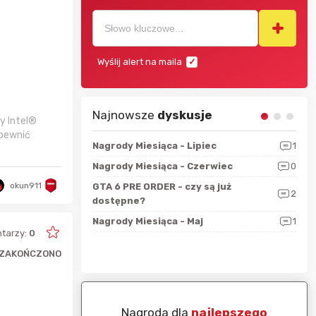
Wyślij alert na maila
Najnowsze
dyskusje
ry Intel®
apewnić
sza?
3
Nagrody Miesiąca - Lipiec
1
RAN
 logicznie
Nagrody Miesiąca - Czerwiec
0
Zno
5
ALL
okun911
GTA 6 PRE ORDER - czy są już
2
4
dostępne?
Nag
rzec
0
Nagrody Miesiąca - Maj
1
Rapo
tarzy:
0
Hot
ZAKOŃCZONO
piej ocenianą
Nagroda dla
najlepszego