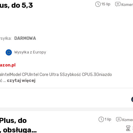
us, do 5,3
15 lip
Komen
13 sekund temu
cierbiki
3 godziny temu
52 minuty temu
Anula
syłka:
DARMOWA
4 godziny temu
Wysyłka z Europy
4 godziny temu
godzinę temu
Bolkox
azon.pl
6 godzin temu
aIntelModel CPUIntel Core Ultra 5Szybkość CPU5.3Gniazdo
godzinę temu
Bolkox
 ...
czytaj więcej
Plus, do
1 lip
Komen
, obsługa