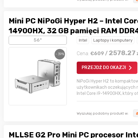
Mini PC NiPoGi Hyper H2 – Intel Cor
14900HX, 32 GB pamięci RAM DDR4
NVMe 1 TB, Wi-Fi 6E, Windows 11 Pr
56°
Intel
Laptopy i komputery
2578.27
Cena:
€
609
/
- 39%
PRZEJDŹ DO OKAZJI
NiPoGi Hyper H2 to kompaktowy
użytkownikach oczekujących m
Intel Core i9-14900HX, który o
Wyszukaj podobny produkt w:
MLLSE G2 Pro Mini PC procesor Int