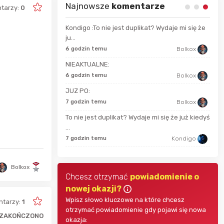
Najnowsze
komentarze
tarzy:
0
Kondigo :To nie jest duplikat? Wydaje mi się że
ju...
13 s
wojtek2677
6 godzin temu
Bolkox
52 m
NIEAKTUALNE:
Fleurrebelle
6 godzin temu
Bolkox
JUZ PO:
Jaromir
godz
7 godzin temu
Bolkox
To nie jest duplikat? Wydaje mi się że już kiedyś
Kondigo
...
godz
7 godzin temu
Kondigo
Bolkox
Chcesz otrzymać
powiadomienie o
nowej okazji?
Wpisz słowo kluczowe na które chcesz
tarzy:
1
otrzymać powiadomienie gdy pojawi się nowa
ZAKOŃCZONO
okazja: