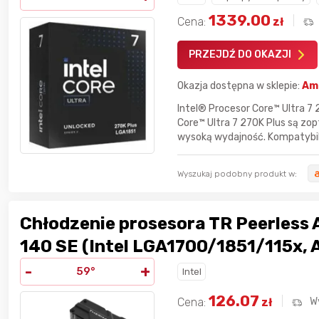
1339.00
Cena:
zł
PRZEJDŹ DO OKAZJI
Okazja dostępna w sklepie:
Am
Intel® Procesor Core™ Ultra 7 
Core™ Ultra 7 270K Plus są z
wysoką wydajność. Kompatybiln
Wyszukaj podobny produkt w:
Chłodzenie prosesora TR Peerless 
140 SE (Intel LGA1700/1851/115x,
-
+
59°
Intel
126.07
Cena:
zł
W