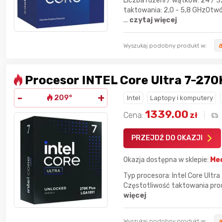
Liczba rdzeni / wątków: 24 /
taktowania: 2,0 - 5,8 GHzOtwó
...
czytaj więcej
Wyszukaj podobny produkt w:
Procesor INTEL Core Ultra 7-270
-
+
209°
Intel
Laptopy i komputery
1339.00
Cena:
zł
PRZEJDŹ DO OKAZJI
Okazja dostępna w sklepie:
Me
Typ procesora: Intel Core Ultra
Częstotliwość taktowania proc
więcej
Wyszukaj podobny produkt w: