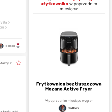
nim miesiącu:
użytkownika
w poprzednim
miesiącu:
yślą o
ciu o
Bolkox
tarzy:
0
arunkowa
G
250zł
Frytkownica beztłuszczowa
Mozano Active Fryer
esiącu wygrał
W poprzednim miesiącu wygrał
stat
Bolkox