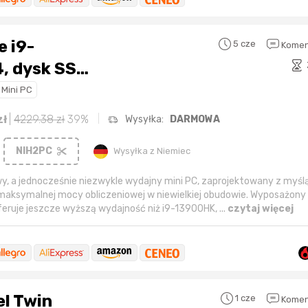
e i9-
5 cze
Komen
, dysk SSD
o
Mini PC
zł
|
4229.38
zł
39%
Wysyłka:
DARMOWA
NIH2PC
Wysyłka z Niemiec
, a jednocześnie niezwykle wydajny mini PC, zaprojektowany z myśl
aksymalnej mocy obliczeniowej w niewielkiej obudowie. Wyposażony
feruje jeszcze wyższą wydajność niż i9-13900HK, ...
czytaj więcej
el Twin
1 cze
Komen