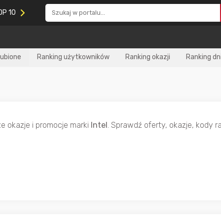
OP 10
lubione
Ranking użytkowników
Ranking okazji
Ranking dn
ze okazje i promocje marki
Intel
. Sprawdź oferty, okazje, kody