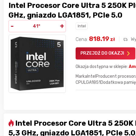
Intel Procesor Core Ultra 5 250K Pl
GHz, gniazdo LGA1851, PCIe 5.0
-
+
41°
Intel
6 godzin temu
Bolkox
818.19
Cena:
zł
Wy
6 godzin temu
Bolkox
PRZEJDŹ DO OKAZJI
7 godzin temu
Bolkox
Okazja dostępna w sklepie:
Am
MarkaIntelProducent procesor
CPULGA1851Dodatkowa pamięć
7 godzin temu
Kondigo
Intel Procesor Core Ultra 5 250K 
5,3 GHz, gniazdo LGA1851, PCIe 5.0