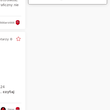
ęstotliwość
aficzny: nie
666aro666
tarzy:
0
: 24
..
czytaj
Skim