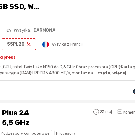
B SSD, Wi-
Wysyłka:
DARMOWA
SSPL20
Wysyłka z Francji
express
 (CPU):Intel Twin Lake N150 do 3,6 GHz Obraz procesora (GPU):Karta 
operacyjna (RAM):LPDDR5 4800 MT/s, montaż na ...
czytaj więcej
 Plus 24
23 maj
Komen
o 5,5 GHz
Podzespoły komputerowe
Procesory