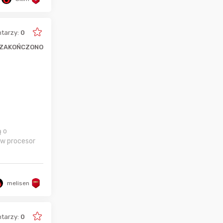
tarzy:
0
ZAKOŃCZONO
ą o
 w procesor
melisen
tarzy:
0