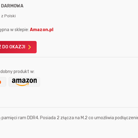
:
DARMOWA
 z Polski
ępna w sklepie:
Amazon.pl
 DO OKAZJI
Karta podarunkowa
Karta pod
Allegro 150zł
Amazon 
W poprzednim mi
dobny produkt w:
Le
ą pamięci ram DDR4. Posiada 2 złącza na M.2 co umożliwia podłączeni
2 godziny temu
7 sekund temu
jasny