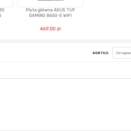
RO
Płyta główna ASUS TUF
5
GAMING B650-E WIFI
Sferis - czemu odstra
469.00 zł
Czy moze ktos to jakos
wytłumaczyc.
Katalog nagród
Nagrody Miesiąca - Ma
SORTUJ:
Od najsta