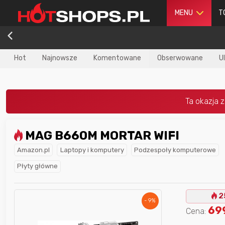
MENU
T
Hot
Najnowsze
Komentowane
Obserwowane
U
MAG B660M MORTAR WIFI
dla
najlepszego
Nagroda dla
najlepszego
Amazon.pl
Laptopy i komputery
Podzespoły komputerowe
ika
w poprzednim
użytkownika
w tym miesiącu:
iesiącu:
Płyty główne
2
- 9%
69
Cena: