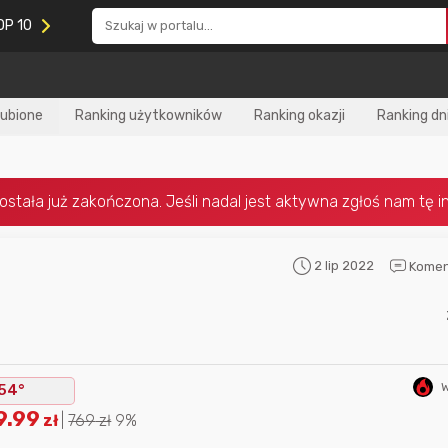
OP 10
lubione
Ranking użytkowników
Ranking okazji
Ranking dn
2 lip 2022
Komen
Nagroda za
najlepiej ocenianą
Nagroda za
najle
okazję
w tym miesiącu:
okazję
w poprzed
W
54°
9.99
zł
|
769
zł
9%