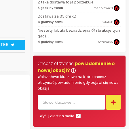
Z taką dostawą to ja podziękuje
adrian11
3 godziny temu
mariolawiki1
3 mi
Dostawa za 85 dni xD
Zgred
4 godziny temu
natalok
38 m
Niestety fabuła beznadziejna 😞 i brakuje tych
Qwarrttet
gadż...
2 go
4 godziny temu
Rozmaryn
TTER
Chcesz otrzymać
powiadomienie o
nowej okazji?
Wpisz słowo kluczowe na które chcesz
otrzymać powiadomienie gdy pojawi się nowa
okazja:
Wyślij alert na maila