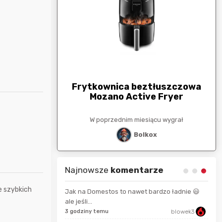
arunkowa
G
250zł
Frytkownica beztłuszczowa
Mozano Active Fryer
esiącu wygrał
W poprzednim miesiącu wygrał
stat
Bolkox
Najnowsze
komentarze
e szybkich
Jak na Domestos to nawet bardzo ładnie 😃
ale jeśli...
USSAgent
3 godziny temu
blowek3
7 se