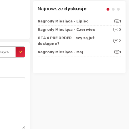
Najnowsze
dyskusje
sza?
3
Nagrody Miesiąca - Lipiec
1
RAN
 logicznie
Nagrody Miesiąca - Czerwiec
0
Zno
5
ALL
GTA 6 PRE ORDER - czy są już
2
4
dostępne?
Nag
rzec
0
Nagrody Miesiąca - Maj
1
Rapo
rszych
Hot