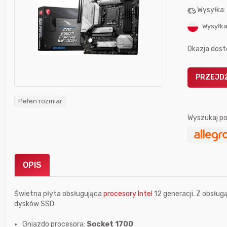
Wysyłka
Wysyłka
Okazja dost
PRZEJDŹ
Gofrownica GÖTZE & JENSEN
a beztłuszczowa
DW900 1600W
Active Fryer
Pełen rozmiar
Wyszukaj po
im miesiącu wygrał
Bolkox
OPIS
Świetna płyta obsługująca
procesory Intel
12 generacji. Z obsług
dysków SSD.
3 godziny temu
blowek3
Gniazdo procesora:
Socket 1700