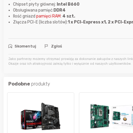
Chipset płyty głównej:
Intel B660
3 godziny temu
mariolawiki1
Obsługiwana pamięć:
DDR4
Ilość gniazd
pamięci RAM
:
4 szt.
Złącza PCI-E (liczba slotów):
1 x PCI-Express x1, 2 x PCI-Exp
4 godziny temu
natalok
4 godziny temu
Rozmaryn
Skomentuj
Zgłoś
Jako partnerzy możemy otrzymać prowizję za dokonanie zakupów z naszych linkó
Okazje oraz ich atrakcyjność zależą tylko i wyłącznie od naszych użytkowników.
Podobne
produkty