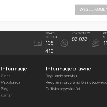
WYŚLIJ KOME
OKAZJI
KOMENTARZY
OK
OGÓŁEM
W
83 033
108
1
410
Informacje
Informacje prawne
O nas
Regulamin serwisu
Współpraca
Regulamin programu lojalnościoweg
Blog
Polityka prywatności
Kontakt