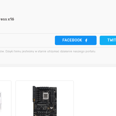
2 godziny temu
3 minuty temu
parsley81
2 godziny temu
ress x16
38 minut temu
SeriousSam
2 godziny temu
2 godziny temu
hanysbo
FACEBOOK
TWI
w. Dzięki temu jesteśmy w stanie utrzymać działanie naszego portalu.