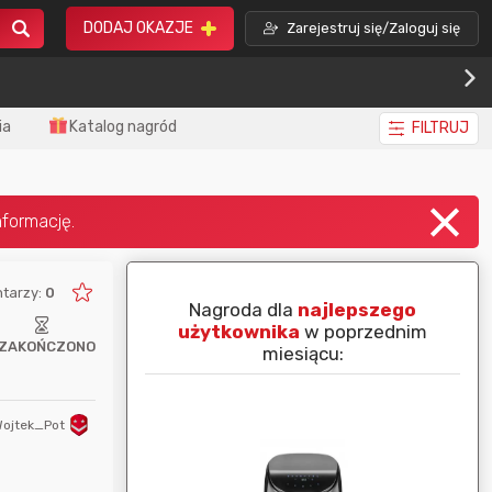
DODAJ OKAZJE
Zarejestruj się/Zaloguj się
ia
Katalog nagród
FILTRUJ
tarzy:
0
piej ocenianą
Nagroda dla
najlepszego
nim miesiącu:
użytkownika
w poprzednim
ZAKOŃCZONO
miesiącu:
ojtek_Pot