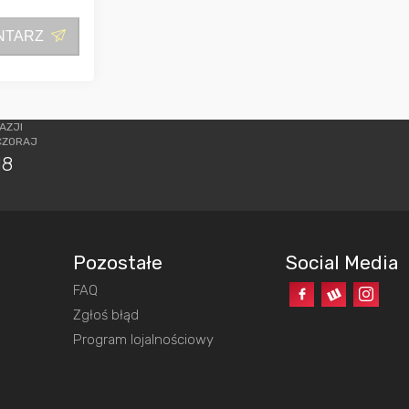
NTARZ
AZJI
CZORAJ
18
Pozostałe
Social Media
FAQ
o
Zgłoś błąd
Program lojalnościowy