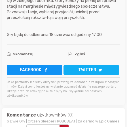
się w zbiegłego robotnika, który kończy na pełnej bezprawia
stacji na marginesie międzygwiezdnego społeczeństwa.
Poznawaj stację, wybieraj przyjaciół, ucieknij przed
przeszłością i ukształtuj swoją przyszłość.
Gry będą do odbierania 18 czerwca od godziny 17:00
Skomentuj
Zgłoś
FACEBOOK
TWITTER
Jako partnerzy możemy otrzymać prowizję za dokonanie zakupów z naszych
linków. Dzięki temu jesteśmy w stanie utrzymać działanie naszego portalu.
Okazje oraz ich atrakcyjność zależą tylko i wyłącznie od naszych
użytkowników.
Komentarze
użytkowników
(0)
o Dwie Gry | Citizen Sleeper i ROBOBEAT | za darmo w Epic Games