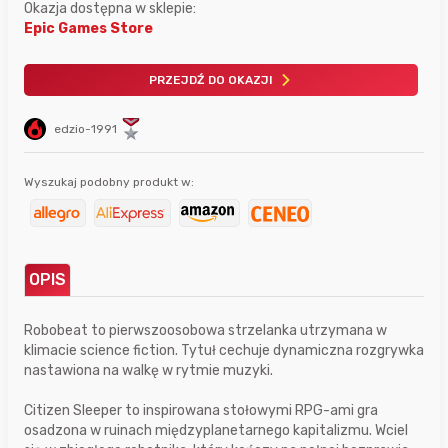
Okazja dostępna w sklepie:
Epic Games Store
PRZEJDŹ DO OKAZJI
edzio-1991
Wyszukaj podobny produkt w:
OPIS
Robobeat to pierwszoosobowa strzelanka utrzymana w
klimacie science fiction. Tytuł cechuje dynamiczna rozgrywka
nastawiona na walkę w rytmie muzyki.
Citizen Sleeper to inspirowana stołowymi RPG-ami gra
osadzona w ruinach międzyplanetarnego kapitalizmu. Wciel