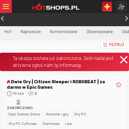
Hot
Najnowsze
Komentowane
Obserwowane
Ulu
FILTRUJ
Dwie Gry | Citizen Sleeper i ROBOBEAT | za
darmo w Epic Games
10 cze
0
ZAKOŃCZONO
Epic Games Store
Konsole i gry
Gry PC
Gry PC Cyfrowe
Darmowe
Lee