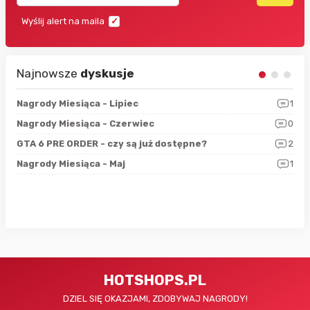
Wyślij alert na maila
Najnowsze
dyskusje
3
Nagrody Miesiąca - Lipiec
1
RAN
5
Nagrody Miesiąca - Czerwiec
0
Zno
4
GTA 6 PRE ORDER - czy są już dostępne?
2
Nag
0
Nagrody Miesiąca - Maj
1
Rap
HOTSHOPS.PL
DZIEL SIĘ OKAZJAMI, ZDOBYWAJ NAGRODY!