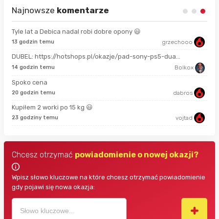
Najnowsze
komentarze
Tyle lat a Debica nadal robi dobre opony 😃
13 godzin temu
grzechooo
Prze
DUBEL: https://hotshops.pl/okazje/pad-sony-ps5-dua...
2 m
14 godzin temu
Bolkox
Spoko cena
18 
20 godzin temu
dabros
Kupiłem 2 worki po 15 kg 😃
3 g
23 godziny temu
vojtad
Chcesz otrzymać
powiadomienie o nowej okazji?
Wpisz słowo kluczowe na które chcesz otrzymać powiadomienie
gdy pojawi się nowa okazja: