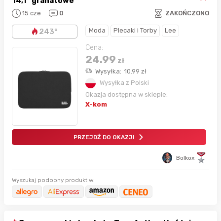
14,1" granatowe
15 cze
0
ZAKOŃCZONO
Moda
Plecaki i Torby
Lee
243°
Cena:
24.99
zł
Wysyłka:
10.99
zł
Wysyłka z Polski
Okazja dostępna w sklepie:
X-kom
PRZEJDŹ DO OKAZJI
Bolkox
Wyszukaj podobny produkt w: