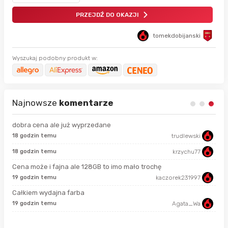
PRZEJDŹ DO OKAZJI
tomekdobijanski
Wyszukaj podobny produkt w:
Najnowsze
komentarze
dobra cena ale już wyprzedane
18 godzin temu
trudlewski
50 
18 godzin temu
krzychu77
7 g
Cena może i fajna ale 128GB to imo mało trochę
19 godzin temu
kaczorek231997
7 g
Całkiem wydajna farba
19 godzin temu
Agata_Wa
7 g