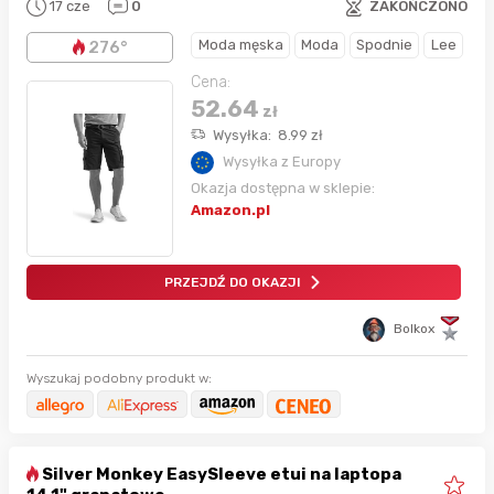
17 cze
0
ZAKOŃCZONO
Moda męska
Moda
Spodnie
Lee
276°
Cena:
52.64
zł
Wysyłka:
8.99
zł
Wysyłka z Europy
Okazja dostępna w sklepie:
Amazon.pl
PRZEJDŹ DO OKAZJI
Bolkox
Wyszukaj podobny produkt w:
Silver Monkey EasySleeve etui na laptopa