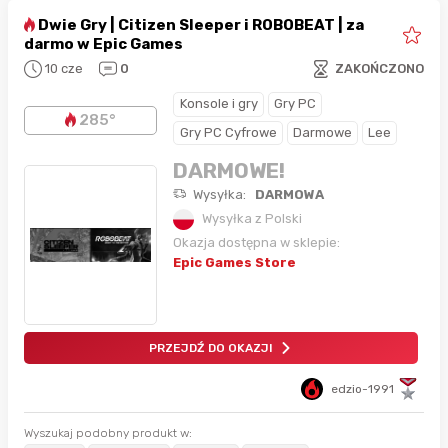
Dwie Gry | Citizen Sleeper i ROBOBEAT | za
darmo w Epic Games
10 cze
0
ZAKOŃCZONO
Konsole i gry
Gry PC
285°
Gry PC Cyfrowe
Darmowe
Lee
DARMOWE!
Wysyłka:
DARMOWA
Wysyłka z Polski
Okazja dostępna w sklepie:
Epic Games Store
PRZEJDŹ DO OKAZJI
edzio-1991
Wyszukaj podobny produkt w: