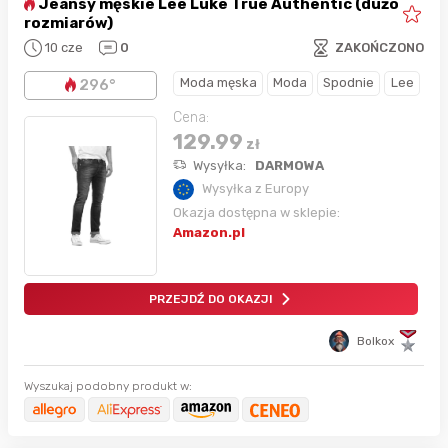
Jeansy męskie Lee Luke True Authentic (dużo
rozmiarów)
10 cze
0
ZAKOŃCZONO
Moda męska
Moda
Spodnie
Lee
296°
Cena:
129.99
zł
Wysyłka:
DARMOWA
Wysyłka z Europy
Okazja dostępna w sklepie:
Amazon.pl
PRZEJDŹ DO OKAZJI
Bolkox
Wyszukaj podobny produkt w: