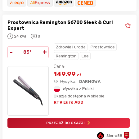
Prostownica Remington S6700 Sleek & Curl
Expert
24 kwi
0
Zdrowie i uroda
Prostownice
-
+
85°
Remington
Lee
Cena:
149.99
zł
Wysyłka:
DARMOWA
Wysyłka z Polski
Okazja dostępna w sklepie:
RTV Euro AGD
PRZEJDŹ DO OKAZJI
Sierra88