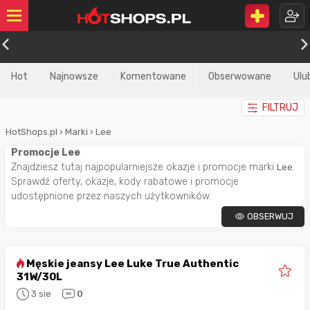
Hot
Najnowsze
Komentowane
Obserwowane
Ulu
FILTRUJ
HotShops.pl
›
Marki
›
Lee
Promocje Lee
Znajdziesz tutaj najpopularniejsze okazje i promocje marki
.
Lee
Sprawdź oferty, okazje, kody rabatowe i promocje
udostępnione przez naszych użytkowników.
OBSERWUJ
Męskie jeansy Lee Luke True Authentic
31W/30L
3 sie
0