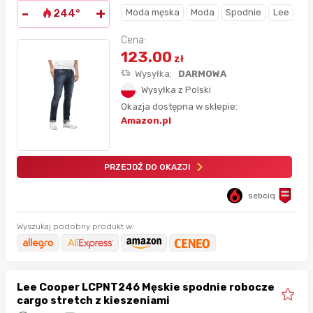
-
+
Moda męska
Moda
Spodnie
Lee
244°
Cena:
123.00
zł
Wysyłka:
DARMOWA
Wysyłka z Polski
Okazja dostępna w sklepie:
Amazon.pl
PRZEJDŹ DO OKAZJI
sebciq
Wyszukaj podobny produkt w:
Lee Cooper LCPNT246 Męskie spodnie robocze
cargo stretch z kieszeniami