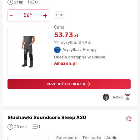
21 lip
0
-
+
Lee
56°
Cena:
53.73
zł
Wysyłka:
8.99
zł
Wysyłka z Europy
Okazja dostępna w sklepie:
Amazon.pl
PRZEJDŹ DO OKAZJI
Bolkox
Słuchawki Soundcore Sleep A20
20 cze
1
Soundcore
TV i audio
Audio