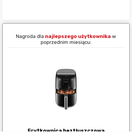
Nagroda dla
najlepszego użytkownika
w
N
poprzednim miesiącu:
Frytkownica beztłuszczowa