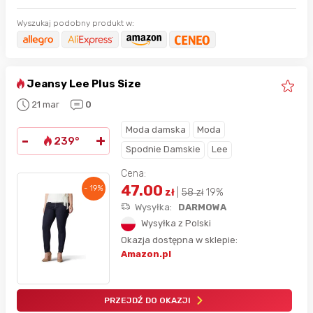
Wyszukaj podobny produkt w:
Jeansy Lee Plus Size
21 mar
0
Moda damska
Moda
-
+
239°
Spodnie Damskie
Lee
Cena:
47.00
- 19%
zł
|
58
zł
19%
Wysyłka:
DARMOWA
Wysyłka z Polski
Okazja dostępna w sklepie:
Amazon.pl
PRZEJDŹ DO OKAZJI