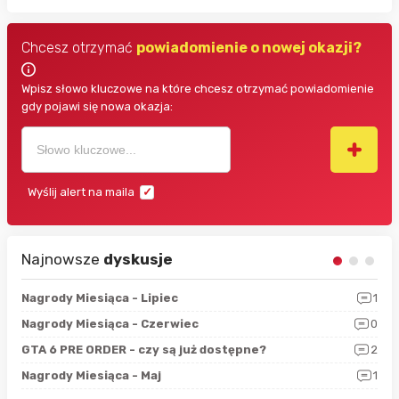
Chcesz otrzymać
powiadomienie o nowej okazji?
Wpisz słowo kluczowe na które chcesz otrzymać powiadomienie
gdy pojawi się nowa okazja:
Wyślij alert na maila
Najnowsze
dyskusje
3
Nagrody Miesiąca - Lipiec
1
RAN
5
Nagrody Miesiąca - Czerwiec
0
Zno
4
GTA 6 PRE ORDER - czy są już dostępne?
2
Nag
0
Nagrody Miesiąca - Maj
1
Rap