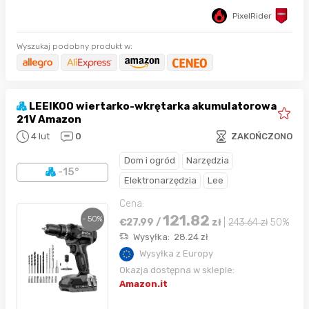
PixelRider
Wyszukaj podobny produkt w:
LEEIKOO wiertarko-wkrętarka akumulatorowa
21V Amazon
4 lut
0
ZAKOŃCZONO
Dom i ogród
Narzędzia
-15°
Elektronarzędzia
Lee
Cena:
121.82
- 50%
€
27.99
/
zł
|
243.64
zł
50%
Wysyłka:
28.24
zł
Wysyłka z Europy
Okazja dostępna w sklepie:
Amazon.it