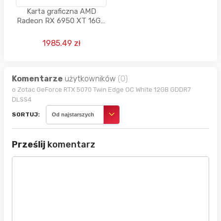
Karta graficzna AMD
Radeon RX 6950 XT 16GB
GDDR6 256bit
1985.49 zł
Komentarze
użytkowników
(0)
o Zotac GeForce RTX 5070 Twin Edge OC White 12GB GDDR7
DLSS4
SORTUJ:
Od najstarszych
Prześlij
komentarz