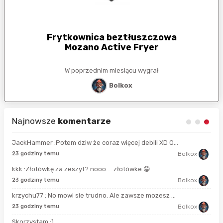
Frytkownica beztłuszczowa
Mozano Active Fryer
W poprzednim miesiącu wygrał
Bolkox
Najnowsze
komentarze
JackHammer :Potem dziw że coraz więcej debili XD O...
21 
23 godziny temu
Bolkox
kkk :Złotówkę za zeszyt? nooo…. złotówke 😁
6 g
23 godziny temu
Bolkox
krzychu77 : No mowi sie trudno. Ale zawsze mozesz ...
9 g
23 godziny temu
Bolkox
Skorzystam ;)