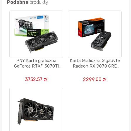
Podobne
produkty
PNY Karta graficzna
Karta Graficzna Gigabyte
GeForce RTX™ 5070Ti
Radeon RX 9070 GRE
16GB OC DLSS 4
GAMING OC 12GB GDDR6
3752.57 zł
2299.00 zł