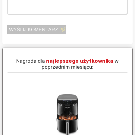
WYŚLIJ KOMENTARZ
Nagroda dla
najlepszego użytkownika
w
N
poprzednim miesiącu: