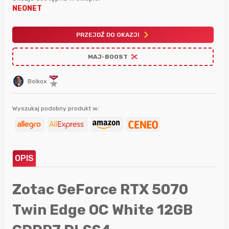
NEONET
PRZEJDŹ DO OKAZJI
MAJ-BOOST
Bolkox
Wyszukaj podobny produkt w:
OPIS
Zotac GeForce RTX 5070
Twin Edge OC White 12GB