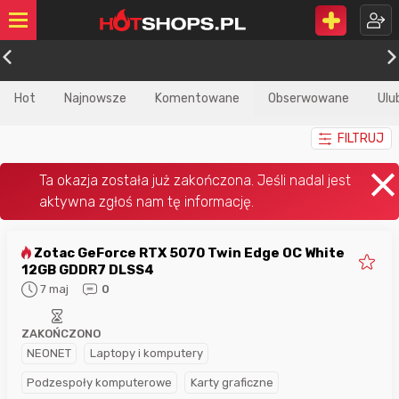
Hot
Najnowsze
Komentowane
Obserwowane
Ulu
FILTRUJ
Zotac GeForce RTX 5070 Twin Edge OC White
12GB GDDR7 DLSS4
7 maj
0
ZAKOŃCZONO
NEONET
Laptopy i komputery
Podzespoły komputerowe
Karty graficzne