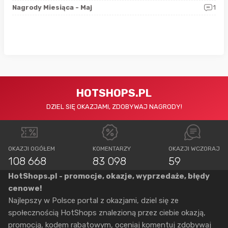
0
Nagrody Miesiąca - Maj
1
Rap
HOTSHOPS.PL
DZIEL SIĘ OKAZJAMI, ZDOBYWAJ NAGRODY!
OKAZJI OGÓŁEM
KOMENTARZY
OKAZJI WCZORAJ
108 668
83 098
59
HotShops.pl - promocje, okazje, wyprzedaże, błędy
cenowe!
Najlepszy w Polsce portal z okazjami, dziel się ze
społecznością HotShops znalezioną przez ciebie okazją,
promocją, kodem rabatowym, oceniaj komentuj zdobywaj