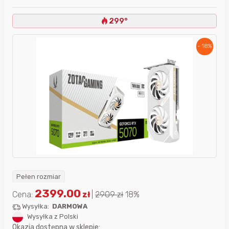
299°
- 18%
Pełen rozmiar
2399.00
Cena:
zł
|
2909
zł
18%
Wysyłka:
DARMOWA
Wysyłka z Polski
Okazja dostępna w sklepie: