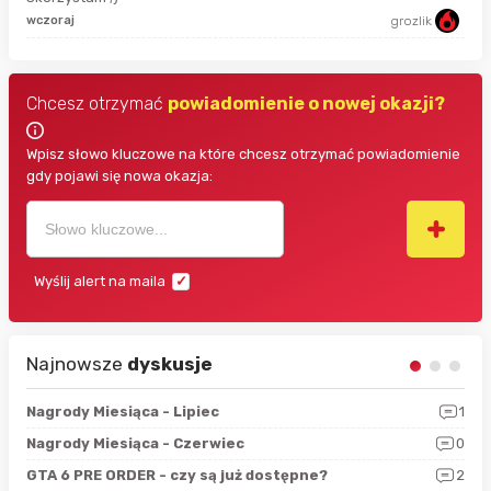
9 g
wczoraj
grozlik
Chcesz otrzymać
powiadomienie o nowej okazji?
Wpisz słowo kluczowe na które chcesz otrzymać powiadomienie
gdy pojawi się nowa okazja:
Wyślij alert na maila
Najnowsze
dyskusje
3
Nagrody Miesiąca - Lipiec
1
RAN
5
Nagrody Miesiąca - Czerwiec
0
Zno
4
GTA 6 PRE ORDER - czy są już dostępne?
2
Nag