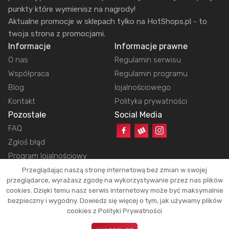
punkty które wymienisz na nagrody!
Aktualne promocje w sklepach tylko na HotShops.pl - to
twoja strona z promocjami.
Informacje
Informacje prawne
O nas
Regulamin serwisu
Współpraca
Regulamin programu
Blog
lojalnościowego
Kontakt
Polityka prywatności
Pozostałe
Social Media
FAQ
Zgłoś błąd
Program lojalnościowy
Przeglądając naszą stronę internetową bez zmian w swojej
przeglądarce, wyrażasz zgodę na wykorzystywanie przez nas plików
cookies. Dzięki temu nasz serwis internetowy może być maksymalnie
Copyright © 2026 HotShops.pl - Wszelkie prawa zastrzeżone.
bezpieczny i wygodny. Dowiedz się więcej o tym, jak używamy plików
Jako partnerzy możemy otrzymać prowizję za dokonanie zakupów z naszych
cookies z Polityki Prywatności
linków. Dzięki temu jesteśmy w stanie utrzymać działanie naszego portalu.
Okazje oraz ich atrakcyjność zależą tylko i wyłącznie od naszych