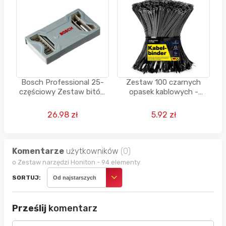
Bosch Professional 25-
Zestaw 100 czarnych
częściowy Zestaw bitów
opasek kablowych -
do wkrętarek Extra Hard
Krótkie i długie, Odporne
na rozerwanie i
26.98 zł
5.92 zł
promieniowanie UV (2
rozmiary)
Komentarze
użytkowników
(0)
o Zestaw narzędzi Honiton - 94 elementy
SORTUJ:
Od najstarszych
Prześlij
komentarz