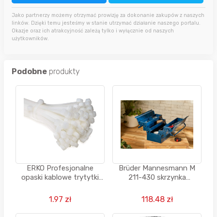
Jako partnerzy możemy otrzymać prowizję za dokonanie zakupów z naszych
linków. Dzięki temu jesteśmy w stanie utrzymać działanie naszego portalu.
Okazje oraz ich atrakcyjność zależą tylko i wyłącznie od naszych
użytkowników.
Podobne
produkty
ERKO Profesjonalne
Brüder Mannesmann M
opaski kablowe trytytki
211-430 skrzynka
100 x 2,5 mm - 100 sztuk -
narzędziowa montażowa
błąd cenowy
1.97 zł
118.48 zł