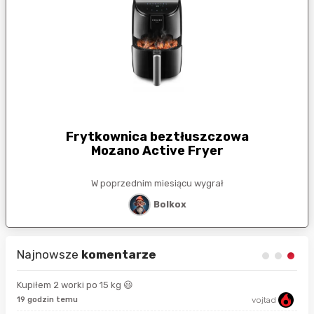
Frytkownica beztłuszczowa
Mozano Active Fryer
W poprzednim miesiącu wygrał
Bolkox
Najnowsze
komentarze
Kupiłem 2 worki po 15 kg 😃
19 godzin temu
vojtad
15 