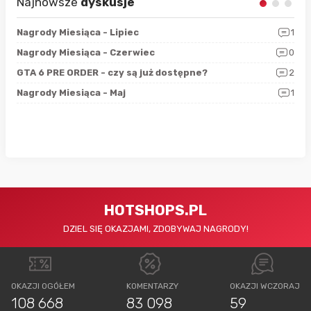
Najnowsze
dyskusje
3
Nagrody Miesiąca - Lipiec
1
RAN
5
Nagrody Miesiąca - Czerwiec
0
Zno
4
GTA 6 PRE ORDER - czy są już dostępne?
2
Nag
0
Nagrody Miesiąca - Maj
1
Rap
HOTSHOPS.PL
DZIEL SIĘ OKAZJAMI, ZDOBYWAJ NAGRODY!
OKAZJI OGÓŁEM
KOMENTARZY
OKAZJI WCZORAJ
108 668
83 098
59