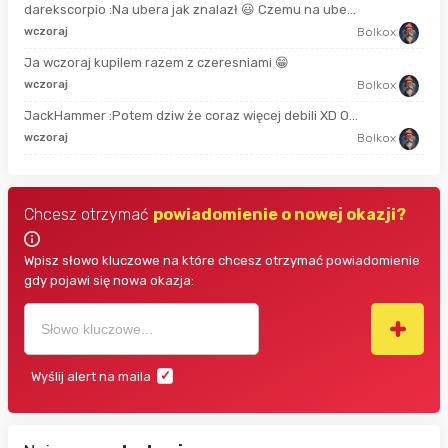
darekscorpio :Na ubera jak znalazł 😃 Czemu na ube...
2 m
wczoraj
Bolkox
Ja wczoraj kupilem razem z czeresniami 😁
50 
wczoraj
Bolkox
JackHammer :Potem dziw że coraz więcej debili XD O...
god
wczoraj
Bolkox
Chcesz otrzymać
powiadomienie o nowej okazji?
Wpisz słowo kluczowe na które chcesz otrzymać powiadomienie
gdy pojawi się nowa okazja:
Wyślij alert na maila