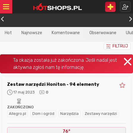
Hot
Najnowsze
Komentowane
Obserwowane
Ulu
FILTRUJ
Zestaw narzędzi Honiton - 94 elementy
17 maj 2023
0
ZAKOŃCZONO
Allegro.pl
Dom i ogród
Narzędzia
Zestawy narzędzi
76°