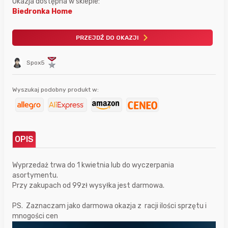
Okazja dostępna w sklepie:
Biedronka Home
PRZEJDŹ DO OKAZJI
Spox5
Wyszukaj podobny produkt w:
OPIS
Wyprzedaż trwa do 1 kwietnia lub do wyczerpania
asortymentu.
Przy zakupach od 99zł wysyłka jest darmowa.
PS. Zaznaczam jako darmowa okazja z racji ilości sprzętu i
mnogości cen