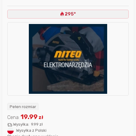
295°
Pełen rozmiar
19.99
Cena:
zł
Wysyłka:
9.99 zł
Wysyłka z Polski