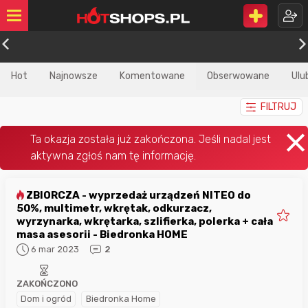
Hot
Najnowsze
Komentowane
Obserwowane
Ulu
FILTRUJ
ZBIORCZA - wyprzedaż urządzeń NITEO do
50%, multimetr, wkrętak, odkurzacz,
wyrzynarka, wkrętarka, szlifierka, polerka + cała
masa asesorii - Biedronka HOME
6 mar 2023
2
ZAKOŃCZONO
Dom i ogród
Biedronka Home