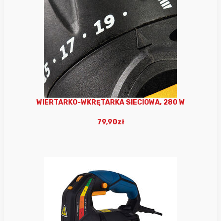
WIERTARKO-WKRĘTARKA SIECIOWA, 280 W
79,90zł