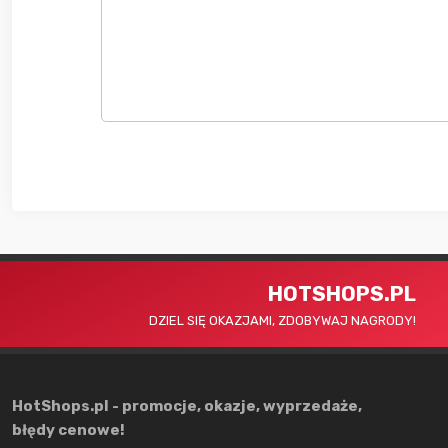
HOTSHOPS.PL
DZIEL SIĘ OKAZJAMI, ZDOBYWAJ NAGRODY!
HotShops.pl - promocje, okazje, wyprzedaże,
błędy cenowe!