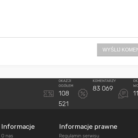
WYŚLIJ KOME
OKAZJI
KOMENTARZY
OK
OGÓŁEM
W
83 069
108
1
521
Informacje
Informacje prawne
O nas
Regulamin serwisu