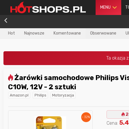
MENU
T
Hot
Najnowsze
Komentowane
Obserwowane
U
Żarówki samochodowe Philips Vision P21W,
dla
najlepszego
Nagroda dla
najlepszego
C10W, 12V - 2 sztuki
ika
w poprzednim
użytkownika
w tym miesiącu:
iesiącu:
Amazon.pl
Philips
Motoryzacja
2
- 32%
5.
Cena: