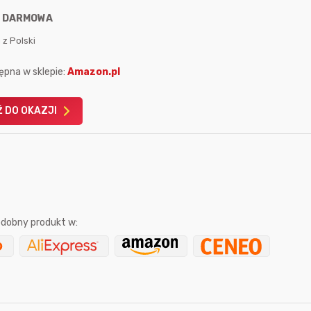
:
DARMOWA
 z Polski
ępna w sklepie:
Amazon.pl
Karta podarunkowa
Karta pod
 DO OKAZJI
Allegro 150zł
Amazon 
W poprzednim mi
Le
dobny produkt w:
9 sekund temu
Mostek
godzinę temu