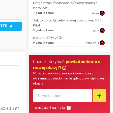
Drogo https://hotshops.pl/okazje/bieznia-
Pinkny
2 mi
zipro-cat...
7 godzin temu
Karka
darekscorpio
11 m
Jak to po co 😃 żeby łatwiej obsługiwać PS5.
Pilot ...
TTER
9 godzin temu
jasny
18 m
Bolkox
Cena to 27,79 zł 😁
9 godzin temu
parsley81
Chcesz otrzymać
powiadomienie o
nowej okazji?
Wpisz słowo kluczowe na które chcesz
otrzymać powiadomienie gdy pojawi się nowa
okazja:
Wyślij alert na maila
BOSCH 3 397