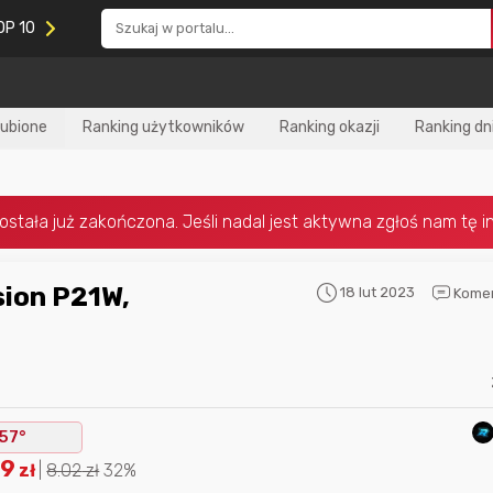
OP 10
lubione
Ranking użytkowników
Ranking okazji
Ranking dn
18 lut 2023
Kome
Nagroda za
najlepiej ocenianą
Nagroda za
najle
okazję
w tym miesiącu:
okazję
w poprzed
57°
49
zł
|
8.02
zł
32%