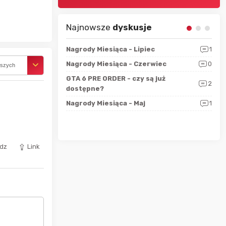
Najnowsze
dyskusje
sza?
3
Nagrody Miesiąca - Lipiec
1
RAN
 logicznie
Nagrody Miesiąca - Czerwiec
0
Zno
rszych
5
ALL
GTA 6 PRE ORDER - czy są już
2
4
dostępne?
Nag
rzec
0
Nagrody Miesiąca - Maj
1
Rapo
Hot
dz
Link