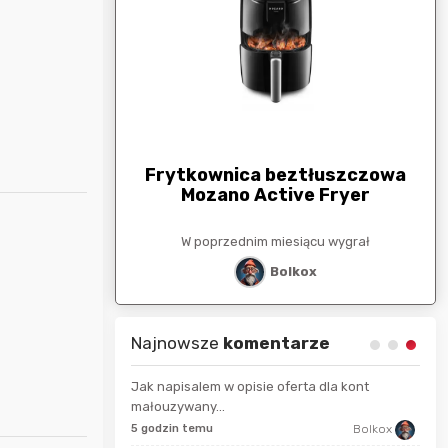
arunkowa
G
250zł
Frytkownica beztłuszczowa
Mozano Active Fryer
esiącu wygrał
W poprzednim miesiącu wygrał
stat
Bolkox
Najnowsze
komentarze
Jak napisalem w opisie oferta dla kont
małouzywany...
9 se
Maciejlak
5 godzin temu
Bolkox