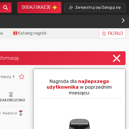
DODAJ OKAZJE
Zarejestruj się/Zaloguj się
ia
Katalog nagród
FILTRUJ
ntarzy:
1
piej ocenianą
Nagroda dla
najlepszego
nim miesiącu:
użytkownika
w poprzednim
miesiącu:
ZAKOŃCZONO
Radzio.O