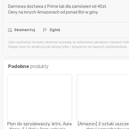
Darmowa dostawa z Prime lub dla zamówień od 40zł.
Ceny na innych Amazonach od ponad 8zł w górę.
7 godzin temu
Karka
Skomentuj
Zgłoś
9 godzin temu
jasny
Jako partnerzy możemy otrzymać prowizję za dokonanie zakupów z naszych linkó
Okazje oraz ich atrakcyjność zależą tylko i wyłącznie od naszych użytkowników.
9 godzin temu
parsley81
Podobne
produkty
Płyn do spryskiwaczy, letni, Aura
[Amazon] 2 sztuki uszcze