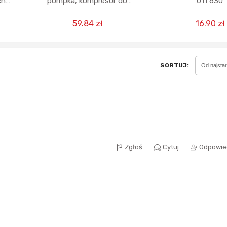
ch
pompka, kompresor do
011 630
rime)
pompowania opon
samochodowych i nietylko
59.84 zł
16.90 zł
Sferis - czemu odstra
Czy moze ktos to jakos
SORTUJ:
Od najsta
wytłumaczyc.
Katalog nagród
Nagrody Miesiąca - Ma
Zgłoś
Cytuj
Odpowie