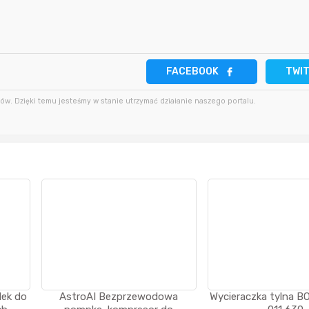
2 minuty temu
bartekcmg
4 godziny temu
11 minut temu
krzys837
4 godziny temu
FACEBOOK
TWI
18 minut temu
wiilow23
w. Dzięki temu jesteśmy w stanie utrzymać działanie naszego portalu.
5 godzin temu
lek do
AstroAI Bezprzewodowa
Wycieraczka tylna 