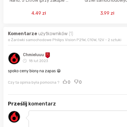
Nano, 5 Litrów (przy zakupie 2
drzwi samochodowy
opakowań)
(darmowa dostawa dla P
4.49 zł
3.99 zł
Komentarze
użytkowników
(1)
o Żarówki samochodowe Philips Vision P21W, C10W, 12V - 2 sztuki
Chmieluuu
18 lut 2023
spoko ceny biorę na zapas 😁
0
0
Czy ta opinia była pomocna ?
Prześlij
komentarz