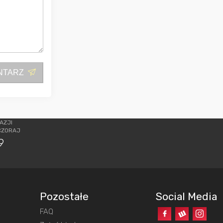
NTARZ
AZJI
CZORAJ
9
Pozostałe
Social Media
FAQ