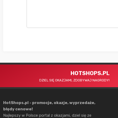
HOTSHOPS.PL
DZIEL SIĘ OKAZJAMI, ZDOBYWAJ NAGRODY!
HotShops.pl - promocje, okazje, wyprzedaże,
błędy cenowe!
Najlepszy w Polsce portal z okazjami, dziel się ze