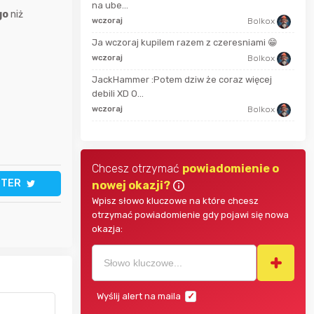
na ube...
grzechooo
go
niż
2 mi
wczoraj
Bolkox
Ja wczoraj kupilem razem z czeresniami 😁
Bolkox
wczoraj
Bolkox
50 m
JackHammer :Potem dziw że coraz więcej
dabros
debili XD O...
wczoraj
Bolkox
godz
Chcesz otrzymać
powiadomienie o
TTER
nowej okazji?
Wpisz słowo kluczowe na które chcesz
otrzymać powiadomienie gdy pojawi się nowa
okazja:
Wyślij alert na maila