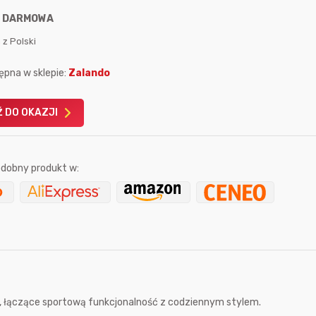
:
DARMOWA
 z Polski
ępna w sklepie:
Zalando
Karta podarunkowa
Karta pod
 DO OKAZJI
Allegro 150zł
Amazon 
W poprzednim mi
dobny produkt w:
Le
8 godzin temu
, łączące sportową funkcjonalność z codziennym stylem.
15 sekund temu
eltan