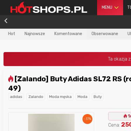
MENU
T
Hot
Najnowsze
Komentowane
Obserwowane
U
[Zalando] Buty Adidas SL72 RS (rozmiar:36-
dla
najlepszego
Nagroda dla
najlepszego
49)
ika
w poprzednim
użytkownika
w tym miesiącu:
iesiącu:
adidas
Zalando
Moda męska
Moda
Buty
1
- 37%
25
Cena: