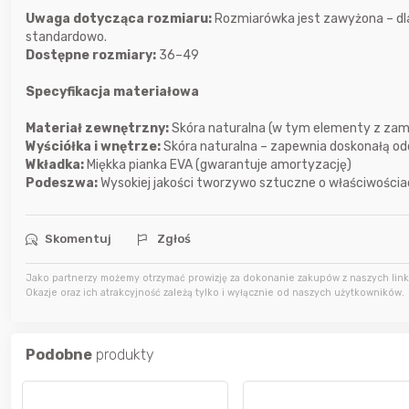
Uwaga dotycząca rozmiaru:
Rozmiarówka jest zawyżona – d
wczoraj
Bolkox
standardowo.
Dostępne rozmiary:
36–49
wczoraj
Bolkox
Specyfikacja materiałowa
Materiał zewnętrzny:
Skóra naturalna (w tym elementy z za
wczoraj
Bolkox
Wyściółka i wnętrze:
Skóra naturalna – zapewnia doskonałą od
Wkładka:
Miękka pianka EVA (gwarantuje amortyzację)
Podeszwa:
Wysokiej jakości tworzywo sztuczne o właściwości
Skomentuj
Zgłoś
Jako partnerzy możemy otrzymać prowizję za dokonanie zakupów z naszych linkó
Okazje oraz ich atrakcyjność zależą tylko i wyłącznie od naszych użytkowników.
Podobne
produkty