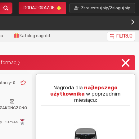
DODAJ OKAZJE
Zarejestruj się/Zaloguj się
ia
Katalog nagród
FILTRUJ
tarzy:
0
piej ocenianą
Nagroda dla
najlepszego
nim miesiącu:
użytkownika
w poprzednim
miesiącu:
ZAKOŃCZONO
ty_107945