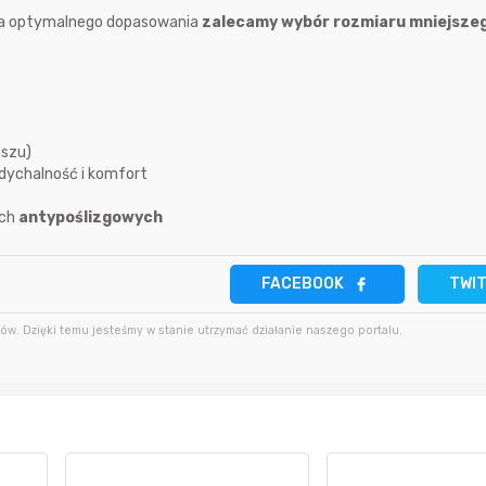
10 godzin temu
la optymalnego dopasowania
zalecamy wybór rozmiaru mniejsze
2 minuty temu
zenek781
10 godzin temu
50 minut temu
romez555
17 godzin temu
mszu)
dychalność i komfort
godzinę temu
lg225karol
ach
antypoślizgowych
FACEBOOK
TWI
w. Dzięki temu jesteśmy w stanie utrzymać działanie naszego portalu.