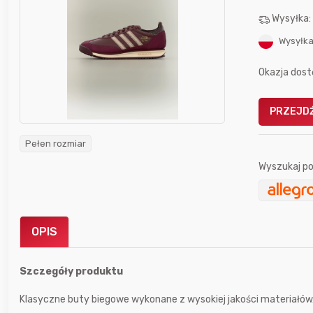
Wysyłka
Wysyłka
Okazja dost
Gofrownica GÖTZE & JENSEN
PRZEJDŹ
a beztłuszczowa
DW900 1600W
Active Fryer
Pełen rozmiar
Wyszukaj po
im miesiącu wygrał
Bolkox
OPIS
Szczegóły produktu
19 godzin temu
vojtad
Klasyczne buty biegowe wykonane z wysokiej jakości materiałów