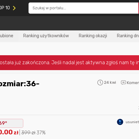
OP 10
lubione
Ranking użytkowników
Ranking okazji
Ranking dn
24 kwi
Komen
Nagroda za
najlepiej ocenianą
Nagroda za
najle
okazję
w tym miesiącu:
okazję
w poprzed
usunie
69°
0.00
zł
|
399
zł
37%