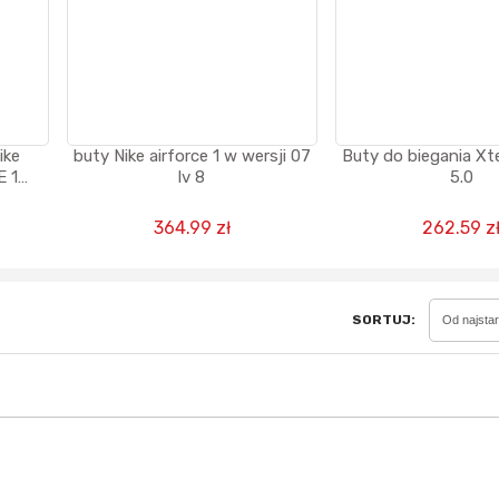
Sferis - czemu odstra
Czy moze ktos to jakos
ike
buty Nike airforce 1 w wersji 07
Buty do biegania X
wytłumaczyc.
E 1
lv 8
5.0
Katalog nagród
ie -
Nagrody Miesiąca - Ma
364.99 zł
262.59 z
SORTUJ:
Od najsta