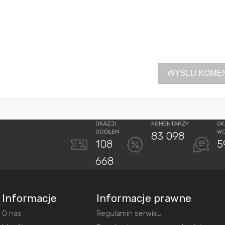
WYŚLIJ KOME
OKAZJI
KOMENTARZY
OK
OGÓŁEM
W
83 098
108
5
668
Informacje
Informacje prawne
O nas
Regulamin serwisu