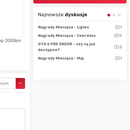
Najnowsze
dyskusje
sza?
3
Nagrody Miesiąca - Lipiec
1
RAN
 logicznie
Nagrody Miesiąca - Czerwiec
0
Zno
5
tep 2000km
ALL
GTA 6 PRE ORDER - czy są już
2
4
dostępne?
Nag
rzec
0
Nagrody Miesiąca - Maj
1
Rapo
ł
Hot
rszych