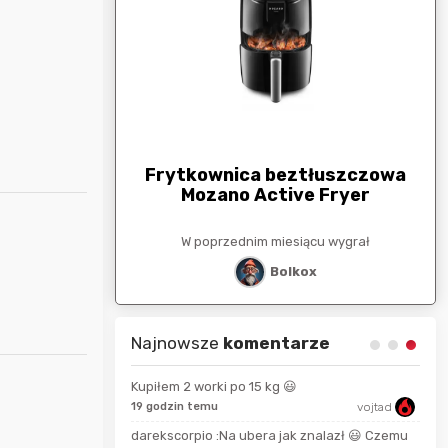
arunkowa
G
250zł
Frytkownica beztłuszczowa
Mozano Active Fryer
esiącu wygrał
W poprzednim miesiącu wygrał
stat
Bolkox
Najnowsze
komentarze
Kupiłem 2 worki po 15 kg 😃
therocket
19 godzin temu
vojtad
15 s
darekscorpio :Na ubera jak znalazł 😃 Czemu