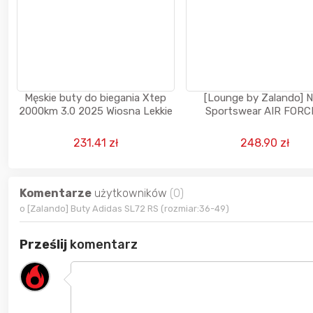
Męskie buty do biegania Xtep
[Lounge by Zalando] N
2000km 3.0 2025 Wiosna Lekkie
Sportswear AIR FORC
UNISEX - Sneakersy nisk
beżowy
231.41 zł
248.90 zł
Komentarze
użytkowników
(0)
o [Zalando] Buty Adidas SL72 RS (rozmiar:36-49)
Prześlij
komentarz