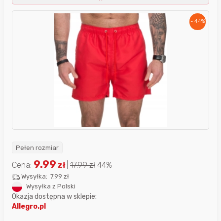
- 44%
Pełen rozmiar
9.99
Cena:
zł
|
17.99
zł
44%
Wysyłka:
7.99 zł
Wysyłka z Polski
Okazja dostępna w sklepie:
Allegro.pl