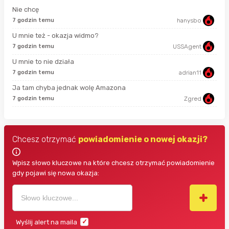
Nie chcę
7 godzin temu
hanysbo
sek
U mnie też - okazja widmo?
7 godzin temu
USSAgent
18 
U mnie to nie działa
7 godzin temu
adrian11
god
Ja tam chyba jednak wolę Amazona
7 godzin temu
Zgred
god
Chcesz otrzymać
powiadomienie o nowej okazji?
Wpisz słowo kluczowe na które chcesz otrzymać powiadomienie
gdy pojawi się nowa okazja:
Wyślij alert na maila