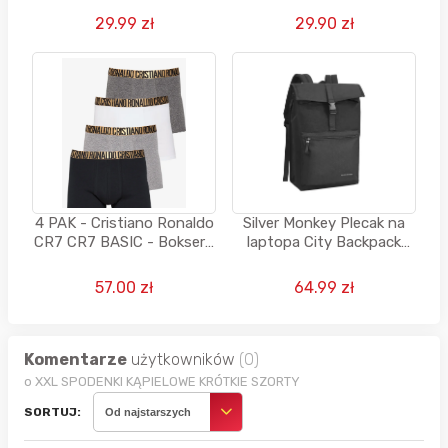
29.99 zł
29.90 zł
4 PAK - Cristiano Ronaldo
Silver Monkey Plecak na
CR7 CR7 BASIC - Bokserki
laptopa City Backpack
z krótkimi nogawkami -
15,6"
wielokolorowy, rozm. S-XL
57.00 zł
64.99 zł
Komentarze
użytkowników
(0)
o XXL SPODENKI KĄPIELOWE KRÓTKIE SZORTY
SORTUJ:
Od najstarszych