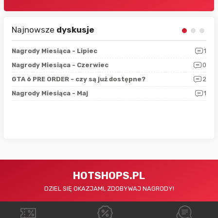
Najnowsze
dyskusje
3
Nagrody Miesiąca - Lipiec
1
RAN
5
Nagrody Miesiąca - Czerwiec
0
Zno
4
GTA 6 PRE ORDER - czy są już dostępne?
2
Nag
0
Nagrody Miesiąca - Maj
1
Rap
HOTSHOPS.PL
DZIEL SIĘ OKAZJAMI, ZDOBYWAJ NAGRODY!