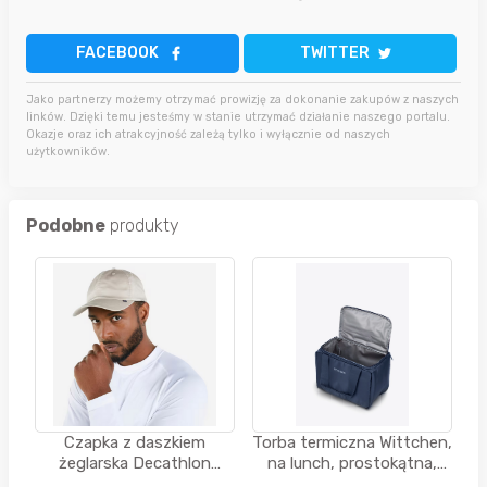
FACEBOOK
TWITTER
Jako partnerzy możemy otrzymać prowizję za dokonanie zakupów z naszych
linków. Dzięki temu jesteśmy w stanie utrzymać działanie naszego portalu.
Okazje oraz ich atrakcyjność zależą tylko i wyłącznie od naszych
użytkowników.
Podobne
produkty
Czapka z daszkiem
Torba termiczna Wittchen,
żeglarska Decathlon
na lunch, prostokątna,
Sailing 100
ciemny granat 7 Litrów