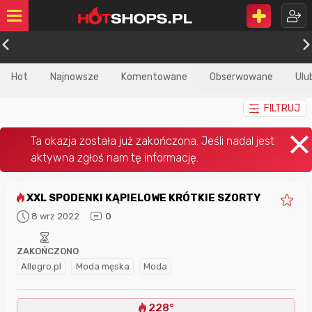
Hot
Najnowsze
Komentowane
Obserwowane
Ulu
FILTRUJ
XXL SPODENKI KĄPIELOWE KRÓTKIE SZORTY
8 wrz 2022
0
ZAKOŃCZONO
Allegro.pl
Moda męska
Moda
228°