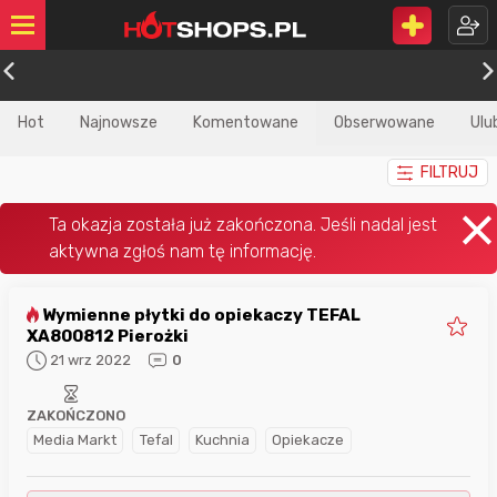
Hot
Najnowsze
Komentowane
Obserwowane
Ulu
FILTRUJ
Wymienne płytki do opiekaczy TEFAL
XA800812 Pierożki
21 wrz 2022
0
ZAKOŃCZONO
Media Markt
Tefal
Kuchnia
Opiekacze