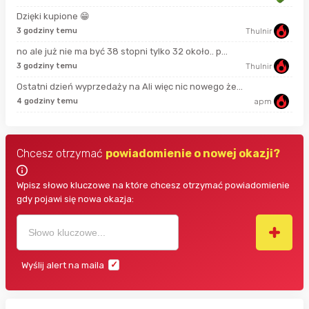
Dzięki kupione 😁
17 
3 godziny temu
Thulnir
no ale już nie ma być 38 stopni tylko 32 około.. p...
42 
3 godziny temu
Thulnir
Ostatni dzień wyprzedaży na Ali więc nic nowego że...
44 
4 godziny temu
apm
Chcesz otrzymać
powiadomienie o nowej okazji?
Wpisz słowo kluczowe na które chcesz otrzymać powiadomienie
gdy pojawi się nowa okazja:
Wyślij alert na maila