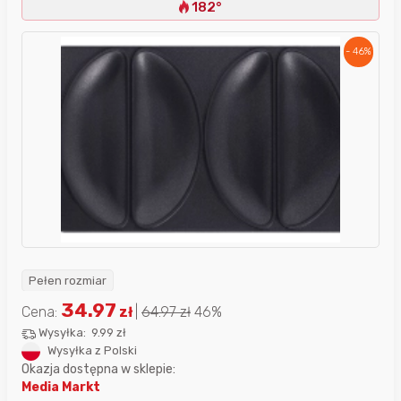
182°
- 46%
Pełen rozmiar
34.97
Cena:
zł
|
64.97
zł
46%
Wysyłka:
9.99 zł
Wysyłka z Polski
Okazja dostępna w sklepie:
Media Markt