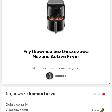
Frytkownica beztłuszczowa
Mozano Active Fryer
W poprzednim miesiącu wygrał
Bolkox
Najnowsze
komentarze
Dobra cena 😁
8 s
2 godziny temu
Rickson