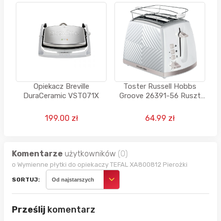
Opiekacz Breville
Toster Russell Hobbs
DuraCeramic VST071X
Groove 26391-56 Ruszt
do bułek Rozmrażanie
850W
199.00 zł
64.99 zł
Komentarze
użytkowników
(0)
o Wymienne płytki do opiekaczy TEFAL XA800812 Pierożki
SORTUJ:
Od najstarszych
Prześlij
komentarz