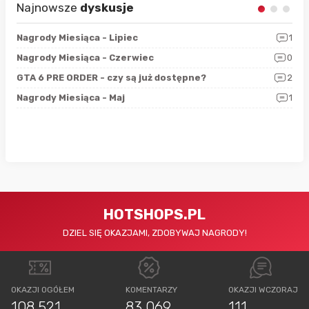
Najnowsze
dyskusje
3
Nagrody Miesiąca - Lipiec
1
RAN
5
Nagrody Miesiąca - Czerwiec
0
Zno
4
GTA 6 PRE ORDER - czy są już dostępne?
2
Nag
0
Nagrody Miesiąca - Maj
1
Rap
HOTSHOPS.PL
DZIEL SIĘ OKAZJAMI, ZDOBYWAJ NAGRODY!
OKAZJI OGÓŁEM
KOMENTARZY
OKAZJI WCZORAJ
108 521
83 069
111