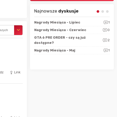
ablami
Najnowsze
dyskusje
sza?
3
Nagrody Miesiąca - Lipiec
1
RAN
 logicznie
Nagrody Miesiąca - Czerwiec
0
Zno
rszych
5
ALL
GTA 6 PRE ORDER - czy są już
2
4
dostępne?
Nag
rzec
0
Nagrody Miesiąca - Maj
1
Rapo
Hot
dz
Link