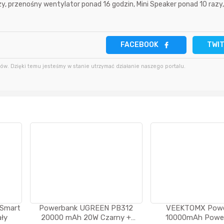
azy, przenośny wentylator ponad 16 godzin, Mini Speaker ponad 10 razy,
7 godzin temu
Bolkox
7 godzin temu
7 godzin temu
Bolkox
8 godzin temu
FACEBOOK
TWI
w. Dzięki temu jesteśmy w stanie utrzymać działanie naszego portalu.
10 godzin temu
7 godzin temu
Bolkox
 Smart
Powerbank UGREEN PB312
VEEKTOMX Powe
ły
20000 mAh 20W Czarny +
10000mAh Power