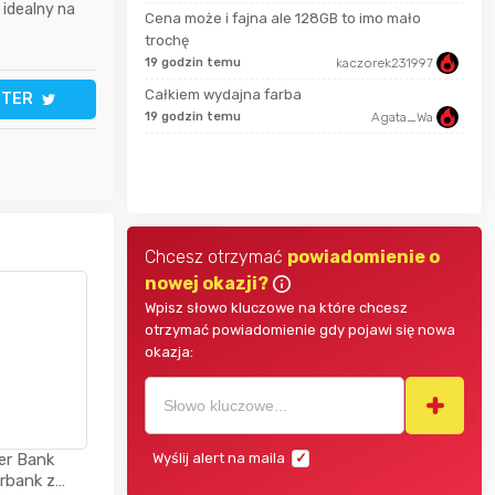
 idealny na
Cena może i fajna ale 128GB to imo mało
7 go
Bolkox
trochę
19 godzin temu
kaczorek231997
7 go
grozlik
Całkiem wydajna farba
TTER
19 godzin temu
Agata_Wa
Adam656
7 go
Chcesz otrzymać
powiadomienie o
nowej okazji?
Wpisz słowo kluczowe na które chcesz
otrzymać powiadomienie gdy pojawi się nowa
okazja:
r Bank
Wyślij alert na maila
bank z