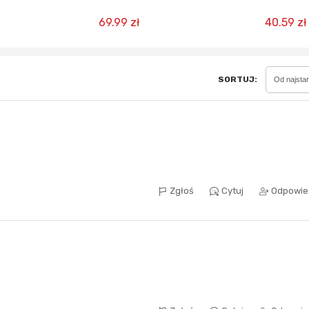
certyfikat CCC + balek USB-C
wbudowanymi k
69.99 zł
40.59 zł
Sferis - czemu odstra
Czy moze ktos to jakos
SORTUJ:
Od najsta
wytłumaczyc.
Katalog nagród
Nagrody Miesiąca - Ma
Zgłoś
Cytuj
Odpowie