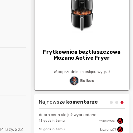
arunkowa
G
250zł
Frytkownica beztłuszczowa
Mozano Active Fryer
esiącu wygrał
W poprzednim miesiącu wygrał
stat
Bolkox
Najnowsze
komentarze
dobra cena ale już wyprzedane
18 godzin temu
trudlewski
50 s
Bolkox
4 razy, S22
18 godzin temu
krzychu77