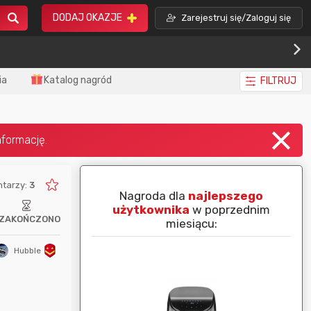
DODAJ OKAZJE
Zarejestruj się/Zaloguj się
ia
Katalog nagród
FILTRUJ
tarzy:
3
piej ocenianą
Nagroda dla
najlepszego
nim miesiącu:
użytkownika
w poprzednim
ZAKOŃCZONO
miesiącu:
Hubble