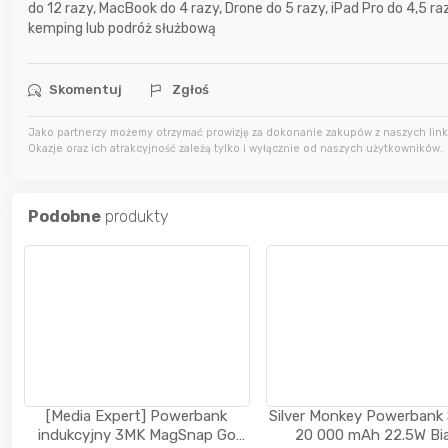
do 12 razy, MacBook do 4 razy, Drone do 5 razy, iPad Pro do 4,5 r
kemping lub podróż służbową
19 godzin temu
kaczorek231997
Skomentuj
Zgłoś
19 godzin temu
Agata_Wa
Jako partnerzy możemy otrzymać prowizję za dokonanie zakupów z naszych linkó
Okazje oraz ich atrakcyjność zależą tylko i wyłącznie od naszych użytkowników.
Podobne
produkty
[Media Expert] Powerbank
Silver Monkey Powerbank
indukcyjny 3MK MagSnap Go
20 000 mAh 22.5W Bia