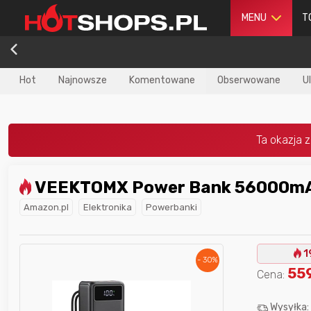
MENU
T
Hot
Najnowsze
Komentowane
Obserwowane
U
VEEKTOMX Power Bank 56000m
dla
najlepszego
Nagroda dla
najlepszego
Amazon.pl
Elektronika
Powerbanki
ika
w poprzednim
użytkownika
w tym miesiącu:
iesiącu:
1
- 30%
55
Cena:
Wysyłka