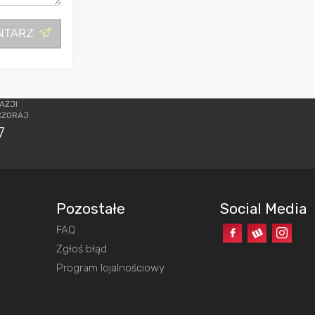
NTARZ
AZJI
CZORAJ
7
Pozostałe
Social Media
FAQ
o
Zgłoś błąd
Program lojalnościowy