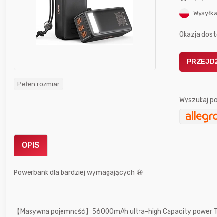
Wysyłka
Okazja dost
PRZEJDŹ
Gofrownica GÖTZE & JENSEN
a beztłuszczowa
DW900 1600W
Pełen rozmiar
Active Fryer
Wyszukaj po
im miesiącu wygrał
Bolkox
OPIS
Powerbank dla bardziej wymagających 😃
18 godzin temu
trudlewski
【Masywna pojemność】56000mAh ultra-high Capacity power Tank,
18 godzin temu
krzychu77