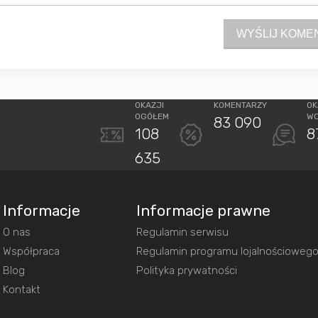
WYŚLIJ KOME
OKAZJI
KOMENTARZY
OK
OGÓŁEM
W
83 090
108
8
635
Informacje
Informacje prawne
O nas
Regulamin serwisu
Współpraca
Regulamin programu lojalnościoweg
Blog
Polityka prywatności
Kontakt