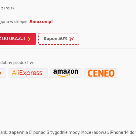
 z Polski
ępna w sklepie:
Amazon.pl
 DO OKAZJI
Kupon 30%
Karta podarunkowa
Karta pod
Allegro 150zł
Amazon 
dobny produkt w:
W poprzednim mi
Le
50 sekund temu
dabros
7 godzin temu
 zapewnia Ci ponad 3 tygodnie mocy. Może ładować iPhone 14 do 1