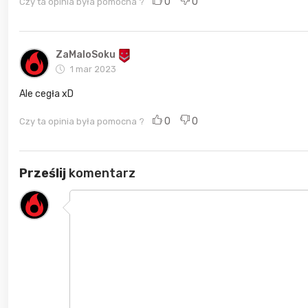
0
0
Czy ta opinia była pomocna ?
ZaMaloSoku
1 mar 2023
Ale cegła xD
0
0
Czy ta opinia była pomocna ?
Prześlij
komentarz