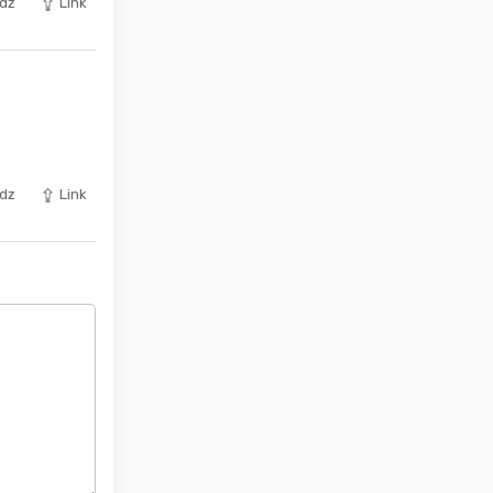
dz
Link
dz
Link