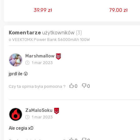
5000mAh 20W Szary
39.99 zł
79.00 zł
Komentarze
użytkowników
(3)
o VEEKTOMX Power Bank 56000mAh 100W
Marshmallow
1 mar 2023
jprdl ile 😮
0
0
Czy ta opinia była pomocna ?
ZaMaloSoku
1 mar 2023
Ale cegła xD