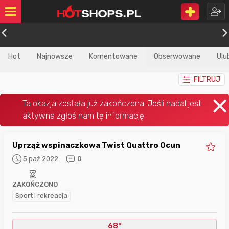
Hot
Najnowsze
Komentowane
Obserwowane
Ulu
FILTRUJ
Uprząż wspinaczkowa Twist Quattro Ocun
5 paź 2022
0
ZAKOŃCZONO
Sport i rekreacja
68°