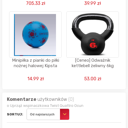
705.33 zł
39.99 zł
Minipiłka z pianki do piłki
[Ceneo] Odważnik
nożnej halowej Kipsta
kettlebell żeliwny 6kg
14.99 zł
53.00 zł
Komentarze
użytkowników
(0)
o Uprząż wspinaczkowa Twist Quattro Ocun
SORTUJ:
Od najstarszych