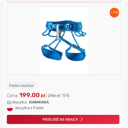
- 19%
Pełen rozmiar
199.00
Cena:
zł
|
246
zł
19%
Wysyłka:
DARMOWA
Wysyłka z Polski
PRZEJDŹ DO OKAZJI