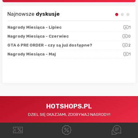
Najnowsze
dyskusje
3
Nagrody Miesiąca - Lipiec
1
RAN
5
Nagrody Miesiąca - Czerwiec
0
Zno
4
GTA 6 PRE ORDER - czy są już dostępne?
2
Nag
0
Nagrody Miesiąca - Maj
1
Rap
HOTSHOPS.PL
DZIEL SIĘ OKAZJAMI, ZDOBYWAJ NAGRODY!