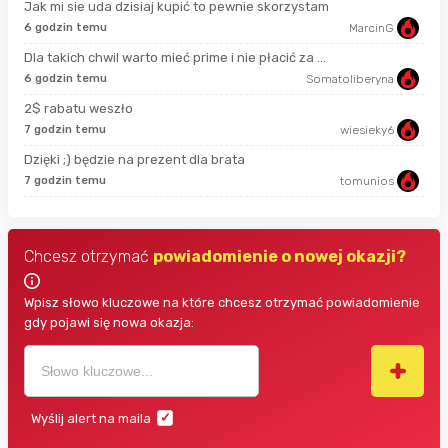
Jak mi sie uda dzisiaj kupić to pewnie skorzystam
6 godzin temu
MarcinG
13 
Dla takich chwil warto mieć prime i nie płacić za ...
6 godzin temu
Somatoliberyna
god
2$ rabatu weszło
7 godzin temu
wiesieky6
3 g
Dzięki ;) będzie na prezent dla brata
7 godzin temu
tomunios
3 g
Chcesz otrzymać
powiadomienie o nowej okazji?
Wpisz słowo kluczowe na które chcesz otrzymać powiadomienie
gdy pojawi się nowa okazja:
Wyślij alert na maila