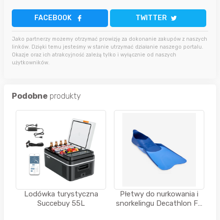
FACEBOOK
TWITTER
Jako partnerzy możemy otrzymać prowizję za dokonanie zakupów z naszych
linków. Dzięki temu jesteśmy w stanie utrzymać działanie naszego portalu.
Okazje oraz ich atrakcyjność zależą tylko i wyłącznie od naszych
użytkowników.
Podobne
produkty
Lodówka turystyczna
Płetwy do nurkowania i
Succebuy 55L
snorkelingu Decathlon FF
100 krótkie