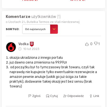
Komentarze
użytkowników
(1)
o Uootach 2 L Butelka Termos ze stali nierdzewnej
SORTUJ:
Od najstarszych
Vodka
0
1
10 lut 2023
okazja ukradziona z innego portalu
już dawno cena zmieniona na 99,99zł
od początku był to tymczasowy brak towaru, czyli tak
naprawdę nie kupujecie tylko ewentualnie rezerwujecie a
amazon pewnie anuluje (uokik go już ściga za takie
praktyki), dodawanie takiej okazji jest bez sensu (brak
towaru)
Zgłoś
Cytuj
Odpowiedz
Link