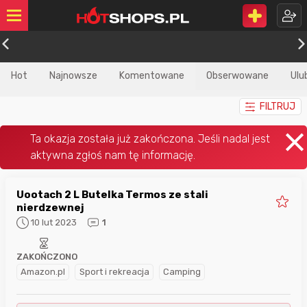
Hot
Najnowsze
Komentowane
Obserwowane
Ulu
FILTRUJ
Uootach 2 L Butelka Termos ze stali
nierdzewnej
10 lut 2023
1
ZAKOŃCZONO
Amazon.pl
Sport i rekreacja
Camping