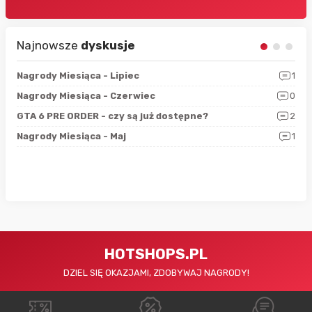
Najnowsze
dyskusje
3
Nagrody Miesiąca - Lipiec
1
RAN
5
Nagrody Miesiąca - Czerwiec
0
Zno
4
GTA 6 PRE ORDER - czy są już dostępne?
2
Nag
0
Nagrody Miesiąca - Maj
1
Rap
HOTSHOPS.PL
DZIEL SIĘ OKAZJAMI, ZDOBYWAJ NAGRODY!