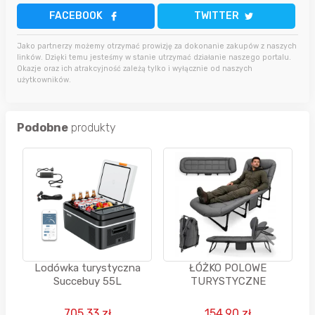
FACEBOOK
TWITTER
Jako partnerzy możemy otrzymać prowizję za dokonanie zakupów z naszych
linków. Dzięki temu jesteśmy w stanie utrzymać działanie naszego portalu.
Okazje oraz ich atrakcyjność zależą tylko i wyłącznie od naszych
użytkowników.
Podobne
produkty
Lodówka turystyczna
ŁÓŻKO POLOWE
Succebuy 55L
TURYSTYCZNE
705.33 zł
154.90 zł