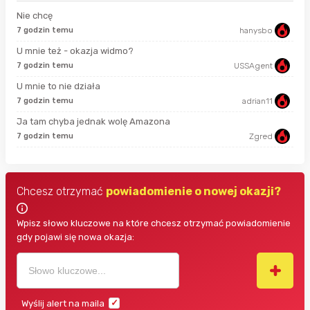
Nie chcę
7 godzin temu
hanysbo
sek
U mnie też - okazja widmo?
7 godzin temu
USSAgent
18 
U mnie to nie działa
7 godzin temu
adrian11
god
Ja tam chyba jednak wolę Amazona
7 godzin temu
Zgred
god
Chcesz otrzymać
powiadomienie o nowej okazji?
Wpisz słowo kluczowe na które chcesz otrzymać powiadomienie
gdy pojawi się nowa okazja:
Wyślij alert na maila