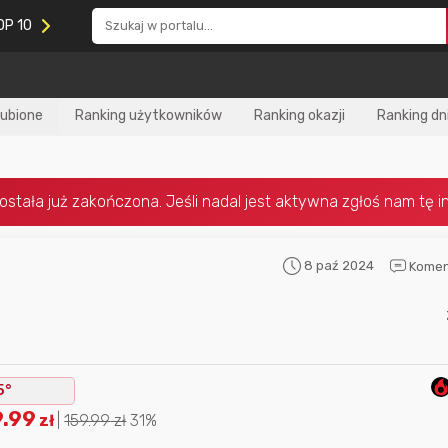
OP 10
lubione
Ranking użytkowników
Ranking okazji
Ranking dn
8 paź 2024
Komen
Nagroda za
najlepiej ocenianą
Nagroda za
najle
okazję
w tym miesiącu:
okazję
w poprzed
5°
9.99
zł
|
159.99
zł
31%