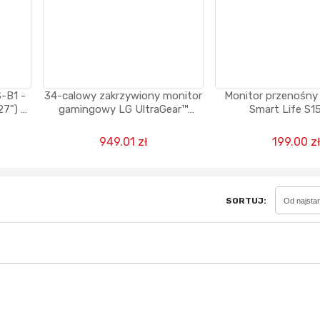
Sferis - czemu odstra
Czy moze ktos to jakos
-B1 -
34-calowy zakrzywiony monitor
Monitor przenośny 
wytłumaczyc.
7") -
gamingowy LG UltraGear™
Smart Life S15
Katalog nagród
WQHD | 160 Hz, AMD FreeSync™
Premium
949.01 zł
199.00 zł
Nagrody Miesiąca - Ma
SORTUJ:
Od najsta