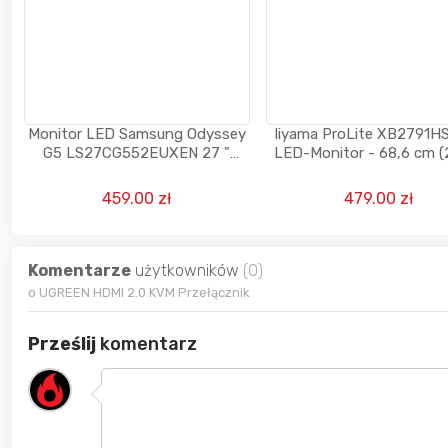
Monitor LED Samsung Odyssey
Iiyama ProLite XB2791HS
G5 LS27CG552EUXEN 27 "
LED-Monitor - 68,6 cm (2
2560 x 1440 px VA - od
Kl.energ. C
AllegroRetail
459.00 zł
479.00 zł
Komentarze
użytkowników
(0)
o UGREEN HDMI 2.0 KVM Przełącznik
Prześlij
komentarz