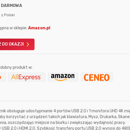
:
DARMOWA
 z Polski
ępna w sklepie:
Amazon.pl
 DO OKAZJI
Karta podarunkowa
Karta pod
Allegro 150zł
Amazon 
W poprzednim mi
dobny produkt w:
Le
ik obsługuje udostępnianie 4 portów USB 2.0 i 1 monitora UHD 4K mi
 korzystać z urządzeń takich jak klawiatura, Mysz, Drukarka, Skane
13 sekund temu
cierbiki
ia, oszczędzając miejsce na biurku i zwiększając wydajność pracy.
3 godziny temu
 USB 2.0 i HDMI 2.0. Szybkość transferu portu USB 2.0 wynosi do 480