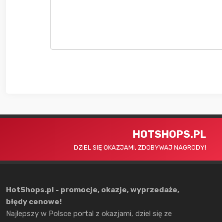
HOTSHOPS.PL
DZIEL SIĘ OKAZJAMI, ZDOBYWAJ NAGRODY!
HotShops.pl - promocje, okazje, wyprzedaże,
błędy cenowe!
Najlepszy w Polsce portal z okazjami, dziel się ze