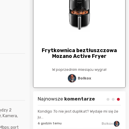
arunkowa
G
250zł
Frytkownica beztłuszczowa
Mozano Active Fryer
esiącu wygrał
W poprzednim miesiącu wygrał
stat
Bolkox
Najnowsze
komentarze
ędzy 2
Kondigo :To nie jest duplikat? Wydaje mi się że
r, Kamera,
ju...
13 s
wojtek2677
6 godzin temu
Bolkox
Mbps; port