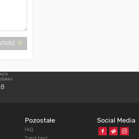
NTARZ
AZJI
CZORAJ
18
Pozostałe
Social Media
FAQ
o
Zgłoś błąd