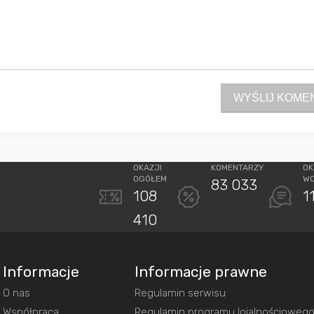
WYŚLIJ KOME
OKAZJI
KOMENTARZY
OK
OGÓŁEM
W
83 033
108
1
410
Informacje
Informacje prawne
O nas
Regulamin serwisu
Współpraca
Regulamin programu lojalnościoweg