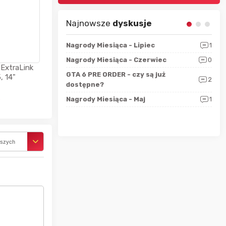
Najnowsze
dyskusje
sza?
3
Nagrody Miesiąca - Lipiec
1
RAN
 logicznie
Nagrody Miesiąca - Czerwiec
0
Zno
5
ExtraLink
ALL
GTA 6 PRE ORDER - czy są już
, 14"
2
4
dostępne?
Nag
rzec
0
Nagrody Miesiąca - Maj
1
Rapo
Hot
rszych