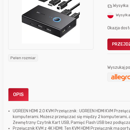
Wysyłka
Wysyłka
Okazja dost
PRZEJDŹ
Gofrownica GÖTZE & JENSEN
a beztłuszczowa
DW900 1600W
Active Fryer
Pełen rozmiar
Wyszukaj po
im miesiącu wygrał
Bolkox
OPIS
UGREEN HDMI 2.0 KVM Przełącznik : UGREEN HDMI KVM Przełączn
komputerami. Możesz przełączać się między 2 komputerami, aby
Zewnętrzny Czytnik Kart USB, Pamięć Flash USB bez podłączan
6 godzin temu
Bolkox
Przełącznik KVM z 4K HDMI: Ten KVM HDMI Przełącznik ma porty