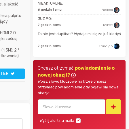
52 m
NIEAKTUALNE:
, a jakość
Fleurrebelle
6 godzin temu
Bolkox
era pulpitu
JUZ PO:
ający
Jaromir
godz
7 godzin temu
Bolkox
 HDMI 2.0
To nie jest duplikat? Wydaje mi się że już kiedyś
Kondigo
iększością
...
godz
7 godzin temu
Kondigo
(1.5M); 2 *
tkowania).
Chcesz otrzymać
powiadomienie o
TTER
nowej okazji?
Wpisz słowo kluczowe na które chcesz
otrzymać powiadomienie gdy pojawi się nowa
okazja:
Wyślij alert na maila