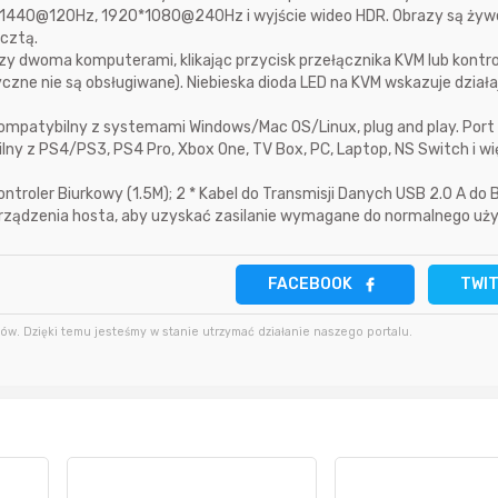
52 minuty temu
Anula
*1440@120Hz, 1920*1080@240Hz i wyjście wideo HDR. Obrazy są żywe
4 godziny temu
ucztą.
y dwoma komputerami, klikając przycisk przełącznika KVM lub kontrol
czne nie są obsługiwane). Niebieska dioda LED na KVM wskazuje dział
4 godziny temu
godzinę temu
Bolkox
ompatybilny z systemami Windows/Mac OS/Linux, plug and play. Port
6 godzin temu
lny z PS4/PS3, PS4 Pro, Xbox One, TV Box, PC, Laptop, NS Switch i w
godzinę temu
Bolkox
ntroler Biurkowy (1.5M); 2 * Kabel do Transmisji Danych USB 2.0 A do B 
urządzenia hosta, aby uzyskać zasilanie wymagane do normalnego uży
FACEBOOK
TWI
w. Dzięki temu jesteśmy w stanie utrzymać działanie naszego portalu.