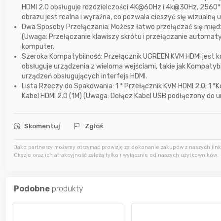
HDMI 2.0 obsługuje rozdzielczości 4K@60Hz i 4k@30Hz, 2560
obrazu jest realna i wyraźna, co pozwala cieszyć się wizualną 
6 godzin temu
Bolkox
Dwa Sposoby Przełączania: Możesz łatwo przełączać się międz
(Uwaga: Przełączanie klawiszy skrótu i przełączanie automaty
7 godzin temu
Bolkox
komputer.
Szeroka Kompatybilność: Przełącznik UGREEN KVM HDMI jest k
obsługuje urządzenia z wieloma wejściami, takie jak Kompatybi
urządzeń obsługujących interfejs HDMI.
7 godzin temu
Kondigo
Lista Rzeczy do Spakowania: 1 * Przełącznik KVM HDMI 2.0; 1 *Ko
Kabel HDMI 2.0 (1M) (Uwaga: Dołącz Kabel USB podłączony do 
Skomentuj
Zgłoś
Jako partnerzy możemy otrzymać prowizję za dokonanie zakupów z naszych linkó
Okazje oraz ich atrakcyjność zależą tylko i wyłącznie od naszych użytkowników.
Podobne
produkty