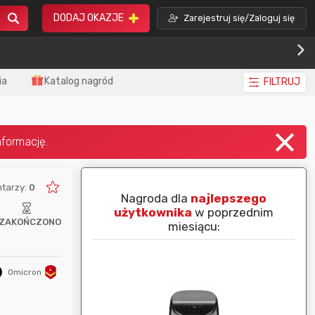
DODAJ OKAZJE
Zarejestruj się/Zaloguj się
ia
Katalog nagród
FILTRUJ
tarzy:
0
piej ocenianą
Nagroda dla
najlepszego
nim miesiącu:
użytkownika
w poprzednim
ZAKOŃCZONO
miesiącu:
Omicron