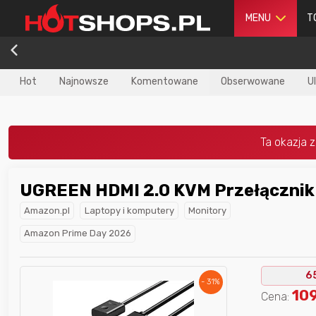
MENU
T
Hot
Najnowsze
Komentowane
Obserwowane
U
UGREEN HDMI 2.0 KVM Przełącznik
dla
najlepszego
Nagroda dla
najlepszego
Amazon.pl
Laptopy i komputery
Monitory
ika
w poprzednim
użytkownika
w tym miesiącu:
iesiącu:
Amazon Prime Day 2026
6
- 31%
10
Cena: