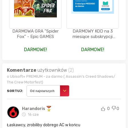
DARMOWA GRA "Spider
DARMOWY KOD na 3
Fox" - Epic GAMES
miesiące subskrypcji
telewizji w Megogo od
SinseyPlus
DARMOWE!
DARMOWE!
Komentarze
użytkowników
(2)
o Ubisoft+ PREMIUM - za darmo ( Assassin’s Creed Shadows/
The Crew Motorfest)
SORTUJ:
Od najstarszych
Harandoris
0
0
16 cze
Łaskawcy, zrobiliby dobrego AC w końcu