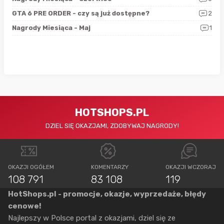
4
GTA 6 PRE ORDER - czy są już dostępne?
2
Nag
0
Nagrody Miesiąca - Maj
1
Rap
HOTSHOPS.PL
DZIEL SIĘ OKAZJAMI, ZDOBYWAJ NAGRODY!
OKAZJI OGÓŁEM
KOMENTARZY
OKAZJI WCZORAJ
108 791
83 108
119
HotShops.pl - promocje, okazje, wyprzedaże, błędy
cenowe!
Najlepszy w Polsce portal z okazjami, dziel się ze