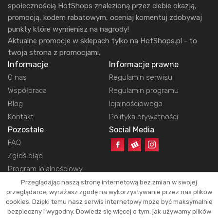
społecznością HotShops znalezioną przez ciebie okazją,
promocją, kodem rabatowym, oceniaj komentuj zdobywaj
punkty które wymienisz na nagrody!
Aktualne promocje w sklepach tylko na HotShops.pl - to
twoja strona z promocjami.
Informacje
Informacje prawne
O nas
Regulamin serwisu
Współpraca
Regulamin programu
Blog
lojalnościowego
Kontakt
Polityka prywatności
Pozostałe
Social Media
FAQ
Zgłoś błąd
Program lojalnościowy
Przeglądając naszą stronę internetową bez zmian w swojej
przeglądarce, wyrażasz zgodę na wykorzystywanie przez nas plików
cookies. Dzięki temu nasz serwis internetowy może być maksymalnie
Copyright © 2026 HotShops.pl - Wszelkie prawa zastrzeżone.
bezpieczny i wygodny. Dowiedz się więcej o tym, jak używamy plików
Jako partnerzy możemy otrzymać prowizję za dokonanie zakupów z naszych