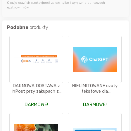
Okazje oraz ich atrakcyjność zależą tylko i wyłącznie od naszych
użytkowników.
Podobne
produkty
DARMOWA DOSTAWA z
NIELIMITOWANE czaty
InPost przy zakupach za
tekstowe dla
min. 39.00 PLN - apteka
korzystających z
DOZ
darmowej wersji ChatGTP
DARMOWE!
DARMOWE!