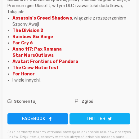
Premium gier Ubisoft, w tym DLC i zawartość dodatkową,
taką jak:
Assassin’s Creed Shadows
, włącznie z rozszerzeniem
Szpony Awaji
The Division 2
Rainbow Six Siege
Far Cry 6
Anno 117: Pax Romana
Star WarsOutlaws
Avatar: Frontiers of Pandora
The Crew Motorfest
For Honor
I wiele innych!.
Skomentuj
Zgłoś
FACEBOOK
TWITTER
Jako partnerzy możemy otrzymać prowizję za dokonanie zakupów z naszych
linków. Dzięki temu jesteśmy w stanie utrzymać działanie naszego portalu.