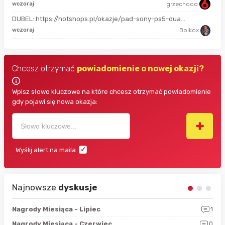
wczoraj
grzechooo
17 
DUBEL: https://hotshops.pl/okazje/pad-sony-ps5-dua...
17 
wczoraj
Bolkox
Chcesz otrzymać
powiadomienie o nowej okazji?
Wpisz słowo kluczowe na które chcesz otrzymać powiadomienie
gdy pojawi się nowa okazja:
Wyślij alert na maila
Najnowsze
dyskusje
3
Nagrody Miesiąca - Lipiec
1
RAN
5
Nagrody Miesiąca - Czerwiec
0
Zno