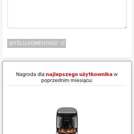
WYŚLIJ KOMENTARZ
Nagroda dla
najlepszego użytkownika
w
N
poprzednim miesiącu: