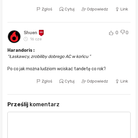
Zgłoś
Cytuj
Odpowiedz
Link
Shuen
0
0
16 cze
Harandoris :
Łaskawcy, zrobiliby dobrego AC w końcu
Po co jak można ludziom wciskać tandetę co rok?
Zgłoś
Cytuj
Odpowiedz
Link
Prześlij
komentarz