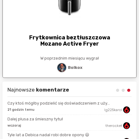
Frytkownica beztłuszczowa
Mozano Active Fryer
W poprzednim miesiącu wygrał
Bolkox
Najnowsze
komentarze
Czy ktoś mógłby podzielić się doświadczeniem z uży...
21 godzin temu
lg225karol
14 
Dalej plusa za śmieszny tytuł
wczoraj
therocket
13 
Tyle lat a Debica nadal robi dobre opony 😃