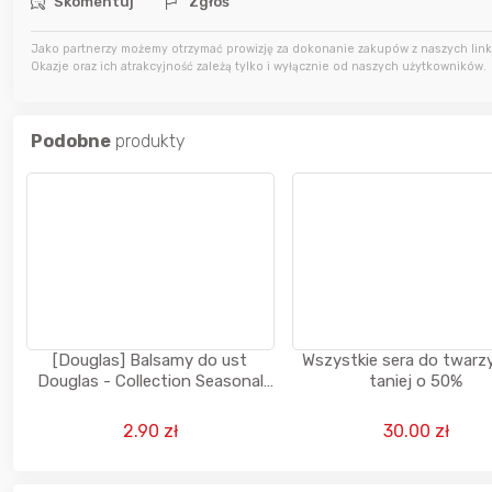
Skomentuj
Zgłoś
Jako partnerzy możemy otrzymać prowizję za dokonanie zakupów z naszych linkó
3 godziny temu
apm
Okazje oraz ich atrakcyjność zależą tylko i wyłącznie od naszych użytkowników.
5 godzin temu
hotdog1990
Podobne
produkty
5 godzin temu
bullmastif
[Douglas] Balsamy do ust
Wszystkie sera do twarz
Douglas - Collection Seasonal
taniej o 50%
Lip Balm
2.90 zł
30.00 zł