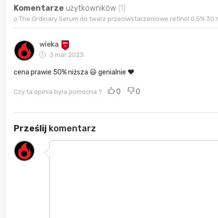
Komentarze
użytkowników
(1)
o The Ordinary Serum do twarz przeciwstarzeniowe retinol 0,5% 30 
wieka
3 mar 2023
cena prawie 50% niższa 😃 genialnie ❤️
0
0
Czy ta opinia była pomocna ?
Prześlij
komentarz