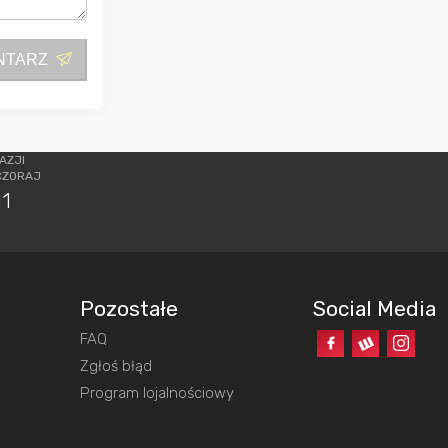
NTARZ
AZJI
CZORAJ
11
Pozostałe
Social Media
FAQ
o
Zgłoś błąd
Program lojalnościowy