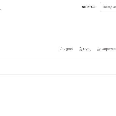
SORTUJ:
Od najsta
ml
Sferis - czemu odstra
Czy moze ktos to jakos
wytłumaczyc.
Zgłoś
Cytuj
Odpowie
Katalog nagród
Nagrody Miesiąca - Ma