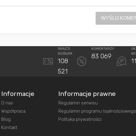
WYŚLIJ KOME
OKAZJI
KOMENTARZY
OK
OGÓŁEM
W
83 069
108
1
521
Informacje
Informacje prawne
O nas
Regulamin serwisu
Współpraca
Regulamin programu lojalnościoweg
Blog
Polityka prywatności
Kontakt