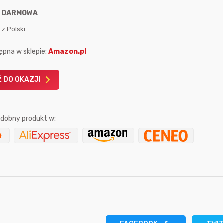
:
DARMOWA
 z Polski
ępna w sklepie:
Amazon.pl
Karta podarunkowa
Karta pod
 DO OKAZJI
Allegro 150zł
Amazon 
W poprzednim mi
dobny produkt w:
Le
5 sekund temu
sudi242
godzinę temu