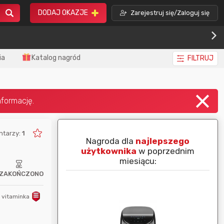
DODAJ OKAZJE
Zarejestruj się/Zaloguj się
ia
Katalog nagród
FILTRUJ
ntarzy:
1
piej ocenianą
Nagroda dla
najlepszego
nim miesiącu:
użytkownika
w poprzednim
miesiącu:
ZAKOŃCZONO
vitaminka