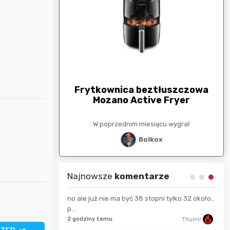
arunkowa
G
250zł
Frytkownica beztłuszczowa
Mozano Active Fryer
esiącu wygrał
W poprzednim miesiącu wygrał
stat
Bolkox
Najnowsze
komentarze
no ale już nie ma być 38 stopni tylko 32 około..
p...
tomunios
5 se
2 godziny temu
Thulnir