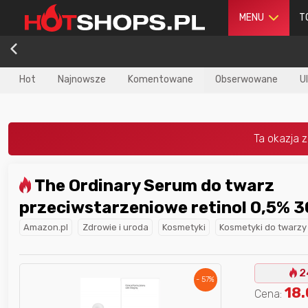
MENU
T
Hot
Najnowsze
Komentowane
Obserwowane
U
The Ordinary Serum do twarz
dla
najlepszego
Nagroda dla
najlepszego
przeciwstarzeniowe retinol 0,5% 3
ika
w poprzednim
użytkownika
w tym miesiącu:
iesiącu:
Amazon.pl
Zdrowie i uroda
Kosmetyki
Kosmetyki do twarzy
2
- 57%
18
Cena: