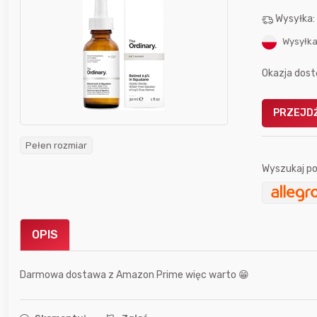
Wysyłka
Wysyłka
Okazja dost
Gofrownica GÖTZE & JENSEN
PRZEJDŹ
a beztłuszczowa
DW900 1600W
Active Fryer
Pełen rozmiar
Wyszukaj po
im miesiącu wygrał
Bolkox
OPIS
Darmowa dostawa z Amazon Prime więc warto 😁
2 godziny temu
Thulnir