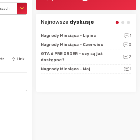
rszych
Najnowsze
dyskusje
sza?
3
Nagrody Miesiąca - Lipiec
1
RAN
 logicznie
Nagrody Miesiąca - Czerwiec
0
Zno
5
ALL
GTA 6 PRE ORDER - czy są już
2
dz
Link
4
dostępne?
Nag
rzec
0
Nagrody Miesiąca - Maj
1
Rapo
Hot