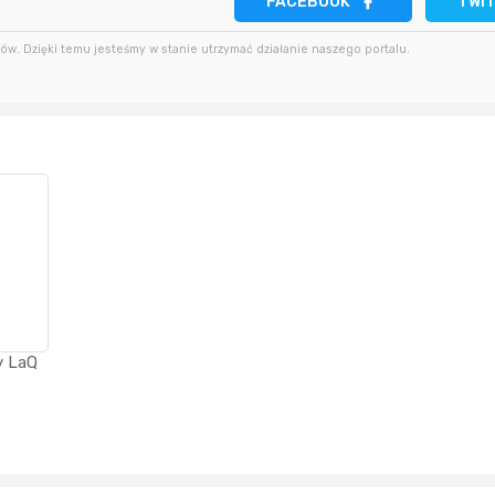
FACEBOOK
TWI
godzinę temu
2 minuty temu
MarcinG
w. Dzięki temu jesteśmy w stanie utrzymać działanie naszego portalu.
2 godziny temu
11 minut temu
Somatoliberyna
2 godziny temu
godzinę temu
wiesieky6
y LaQ