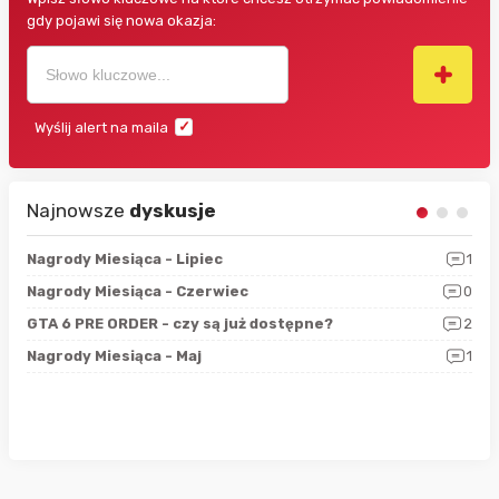
gdy pojawi się nowa okazja:
Wyślij alert na maila
Najnowsze
dyskusje
3
Nagrody Miesiąca - Lipiec
1
RAN
5
Nagrody Miesiąca - Czerwiec
0
Zno
4
GTA 6 PRE ORDER - czy są już dostępne?
2
Nag
0
Nagrody Miesiąca - Maj
1
Rap