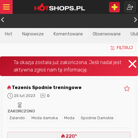
Hot
Najnowsze
Komentowane
Obserwowane
Ulu
FILTRUJ
Tezenis Spodnie treningowe
25 lut 2023
0
ZAKOŃCZONO
Zalando
Moda damska
Moda
Spodnie Damskie
220°