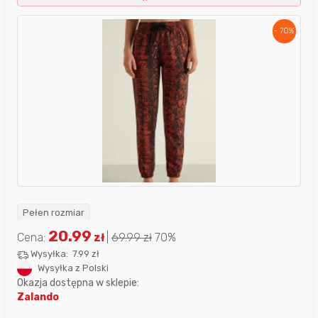
- 70%
Pełen rozmiar
20.99
Cena:
zł
|
69.99
zł
70%
Wysyłka:
7.99 zł
Wysyłka z Polski
Okazja dostępna w sklepie:
Zalando