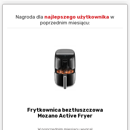
Nagroda dla
najlepszego użytkownika
w
N
poprzednim miesiącu:
Frytkownica beztłuszczowa
Mozano Active Fryer
W poprzednim miesiącu wygrał