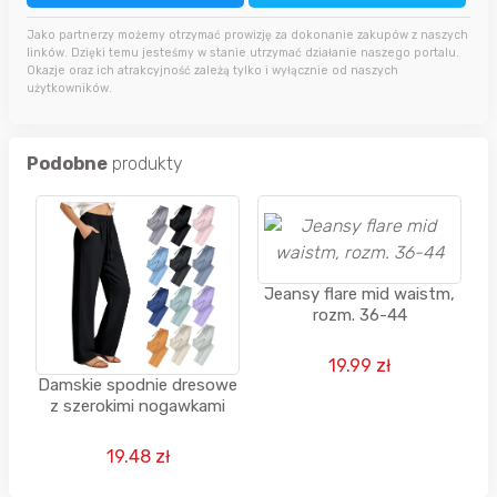
Jako partnerzy możemy otrzymać prowizję za dokonanie zakupów z naszych
linków. Dzięki temu jesteśmy w stanie utrzymać działanie naszego portalu.
Okazje oraz ich atrakcyjność zależą tylko i wyłącznie od naszych
użytkowników.
Podobne
produkty
Jeansy flare mid waistm,
rozm. 36-44
19.99 zł
Damskie spodnie dresowe
z szerokimi nogawkami
19.48 zł