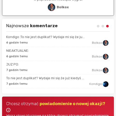
Bolkox
Najnowsze
komentarze
Kondigo :To nie jest duplikat? Wydaje mi się że ju...
13 
6 godzin temu
Bolkox
NIEAKTUALNE:
52 
6 godzin temu
Bolkox
JUZ PO:
god
7 godzin temu
Bolkox
To nie jest duplikat? Wydaje mi się że już kiedyś ...
god
7 godzin temu
Kondigo
Chcesz otrzymać
powiadomienie o nowej okazji?
Wpisz słowo kluczowe na które chcesz otrzymać powiadomienie