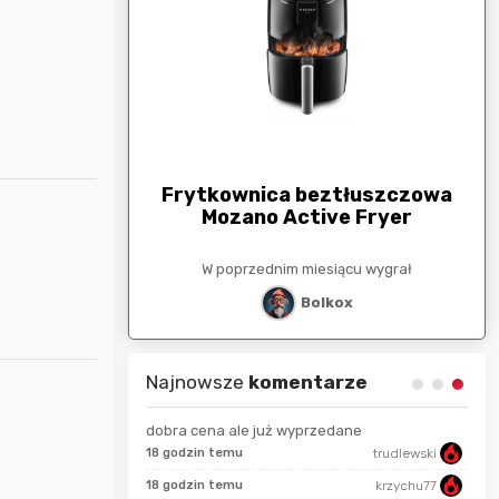
arunkowa
G
250zł
Frytkownica beztłuszczowa
Mozano Active Fryer
esiącu wygrał
W poprzednim miesiącu wygrał
stat
Bolkox
Najnowsze
komentarze
dobra cena ale już wyprzedane
18 godzin temu
trudlewski
50 s
Bolkox
18 godzin temu
krzychu77