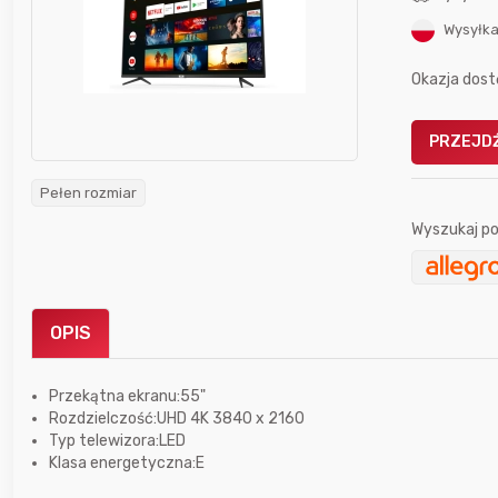
Wysyłka
Okazja dost
PRZEJDŹ
Gofrownica GÖTZE & JENSEN
a beztłuszczowa
DW900 1600W
Pełen rozmiar
Active Fryer
Wyszukaj po
im miesiącu wygrał
Bolkox
OPIS
Przekątna ekranu:55"
Rozdzielczość:UHD 4K 3840 x 2160
Typ telewizora:LED
18 godzin temu
trudlewski
Klasa energetyczna:E
18 godzin temu
krzychu77