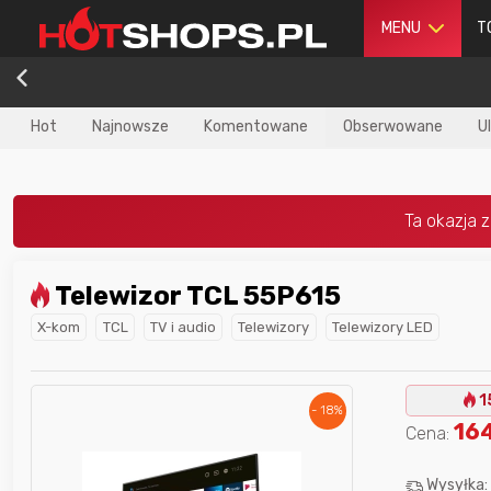
MENU
T
Hot
Najnowsze
Komentowane
Obserwowane
U
Telewizor TCL 55P615
dla
najlepszego
Nagroda dla
najlepszego
X-kom
TCL
TV i audio
Telewizory
Telewizory LED
ika
w poprzednim
użytkownika
w tym miesiącu:
iesiącu:
1
- 18%
16
Cena:
Wysyłka