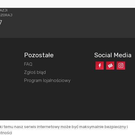
AZJI
CZORAJ
7
Pozostałe
Social Media
FAQ
o
Zgłoś błąd
Program lojalnościowy
ęki temu nasz serwis internetowy może być maksymalnie bezpieczny i
atności