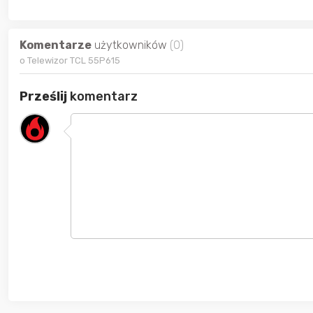
Komentarze
użytkowników
(0)
o Telewizor TCL 55P615
Prześlij
komentarz