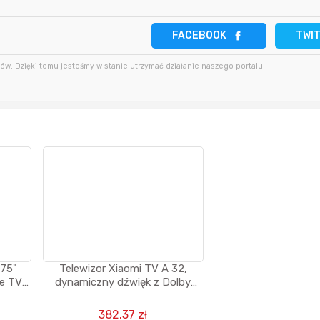
7 godzin temu
Bolkox
7 godzin temu
FACEBOOK
TWI
7 godzin temu
Bolkox
8 godzin temu
w. Dzięki temu jesteśmy w stanie utrzymać działanie naszego portalu.
10 godzin temu
7 godzin temu
Bolkox
 75"
Telewizor Xiaomi TV A 32,
le TV
dynamiczny dźwięk z Dolby
Audio ™ DTS-X i DTS Virtual:X
382.37 zł