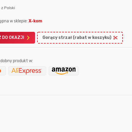
 z Polski
ępna w sklepie:
X-kom
 DO OKAZJI
Gorący strzał (rabat w koszyku)
Karta podarunkowa
Karta pod
Allegro 150zł
Amazon 
dobny produkt w:
W poprzednim mi
Le
50 sekund temu
dabros
7 godzin temu