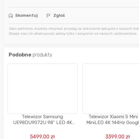
Skomentuj
Zgłoś
19 godzin temu
kaczorek231997
Jako partnerzy możemy otrzymać prowizję za dokonanie zakupów z naszych linkó
19 godzin temu
Agata_Wa
Okazje oraz ich atrakcyjność zależą tylko i wyłącznie od naszych użytkowników.
Podobne
produkty
Telewizor Samsung
Telewizor Xiaomi S Mini
UE98DU9072U 98" LED 4K
MiniLED 4K 144Hz Goog
120Hz Tizen HDMI 2.1 DVB-T2
Dolby Atmos Vision
5499.00 zł
3399.00 zł