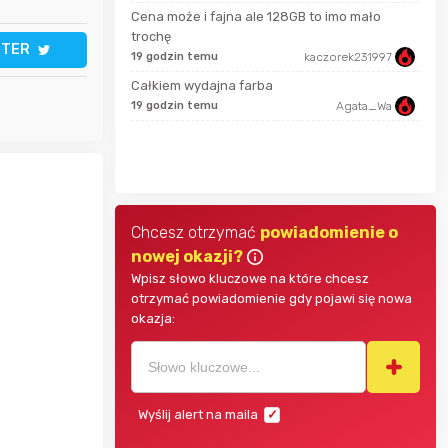
Cena może i fajna ale 128GB to imo mało
7 go
Bolkox
trochę
TTER
19 godzin temu
kaczorek231997
7 go
grozlik
Całkiem wydajna farba
19 godzin temu
Agata_Wa
Adam656
7 go
Chcesz otrzymać
powiadomienie o
nowej okazji?
Wpisz słowo kluczowe na które chcesz
otrzymać powiadomienie gdy pojawi się nowa
okazja:
Wyślij alert na maila