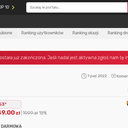
OP 10
lubione
Ranking użytkowników
Ranking okazji
Ranking dn
7 paź 2022
Komen
Nagroda za
najlepiej ocenianą
Nagroda za
najle
okazję
w tym miesiącu:
okazję
w poprzed
53°
49.00
zł
|
1999
zł
18%
:
DARMOWA