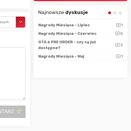
Najnowsze
dyskusje
rszych
sza?
3
Nagrody Miesiąca - Lipiec
1
RAN
 logicznie
Nagrody Miesiąca - Czerwiec
0
Zno
5
ALL
GTA 6 PRE ORDER - czy są już
2
4
dostępne?
Nag
rzec
0
Nagrody Miesiąca - Maj
1
Rapo
Hot
NTARZ