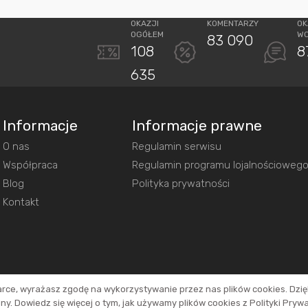
OKAZJI
KOMENTARZY
OK
OGÓŁEM
W
83 090
108
8
635
Informacje
Informacje prawne
O nas
Regulamin serwisu
Współpraca
Regulamin programu lojalnościoweg
Blog
Polityka prywatności
Kontakt
arce, wyrażasz zgodę na wykorzystywanie przez nas plików cookies. Dzi
y. Dowiedz się więcej o tym, jak używamy plików cookies z Polityki Pryw