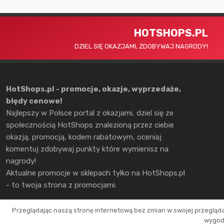
HOTSHOPS.PL
DZIEL SIĘ OKAZJAMI, ZDOBYWAJ NAGRODY!
HotShops.pl - promocje, okazje, wyprzedaże,
błędy cenowe!
Najlepszy w Polsce portal z okazjami, dziel się ze
społecznością HotShops znalezioną przez ciebie
okazją, promocją, kodem rabatowym, oceniaj
komentuj zdobywaj punkty które wymienisz na
nagrody!
Aktualne promocje w sklepach tylko na HotShops.pl
- to twoja strona z promocjami.
Przeglądając naszą stronę internetową bez zmian w swojej przegląd
wygodn
Copyright © 2026 HotShops.pl - Wszelkie prawa zastrzeżone.