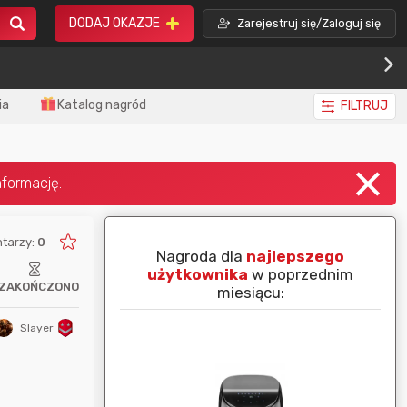
DODAJ OKAZJE
Zarejestruj się/Zaloguj się
ia
Katalog nagród
FILTRUJ
tarzy:
0
piej ocenianą
Nagroda dla
najlepszego
nim miesiącu:
użytkownika
w poprzednim
ZAKOŃCZONO
miesiącu:
Slayer