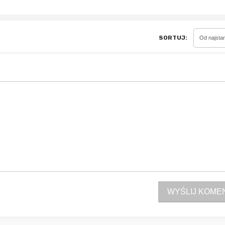
SORTUJ:
Od najsta
Sferis - czemu odstra
Czy moze ktos to jakos
wytłumaczyc.
Katalog nagród
Nagrody Miesiąca - Ma
WYŚLIJ KOME