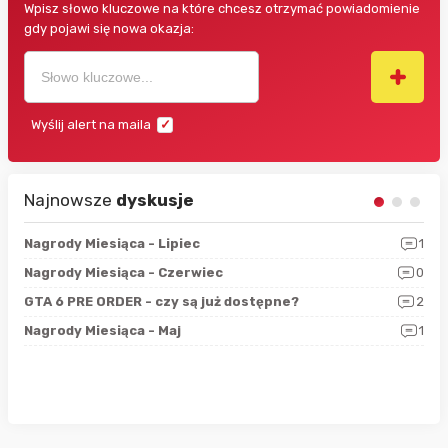
Wpisz słowo kluczowe na które chcesz otrzymać powiadomienie
gdy pojawi się nowa okazja:
Wyślij alert na maila
Najnowsze
dyskusje
3
Nagrody Miesiąca - Lipiec
1
RAN
5
Nagrody Miesiąca - Czerwiec
0
Zno
4
GTA 6 PRE ORDER - czy są już dostępne?
2
Nag
0
Nagrody Miesiąca - Maj
1
Rap