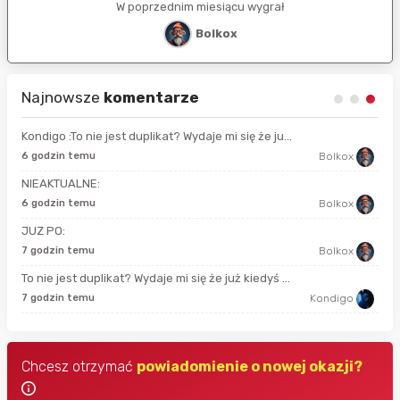
W poprzednim miesiącu wygrał
Bolkox
Najnowsze
komentarze
Kondigo :To nie jest duplikat? Wydaje mi się że ju...
13 
6 godzin temu
Bolkox
NIEAKTUALNE:
52 
6 godzin temu
Bolkox
JUZ PO:
god
7 godzin temu
Bolkox
To nie jest duplikat? Wydaje mi się że już kiedyś ...
god
7 godzin temu
Kondigo
Chcesz otrzymać
powiadomienie o nowej okazji?