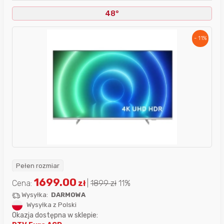
48°
- 11%
Pełen rozmiar
1699.00
Cena:
zł
|
1899
zł
11%
Wysyłka:
DARMOWA
Wysyłka z Polski
Okazja dostępna w sklepie: