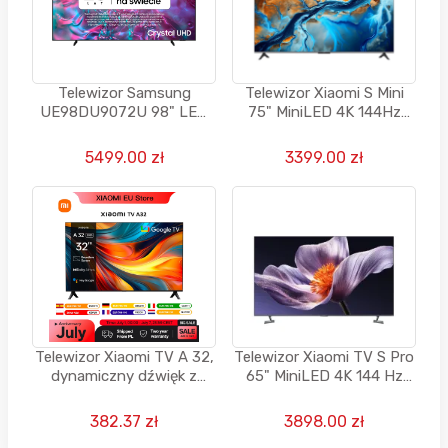
Telewizor Samsung
Telewizor Xiaomi S Mini
UE98DU9072U 98" LED
75" MiniLED 4K 144Hz
4K 120Hz Tizen HDMI 2.1
Google TV Dolby Atmos
DVB-T2
Vision
5499.00 zł
3399.00 zł
Telewizor Xiaomi TV A 32,
Telewizor Xiaomi TV S Pro
dynamiczny dźwięk z
65" MiniLED 4K 144 Hz
Dolby Audio ™ DTS-X i
Google TV Dolby Atmos
DTS Virtual:X
Vision
382.37 zł
3898.00 zł