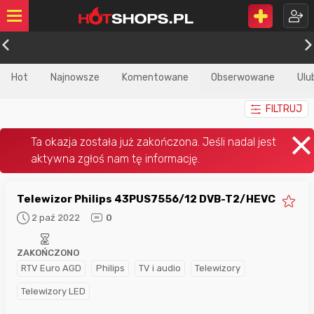
Hot
Najnowsze
Komentowane
Obserwowane
Ulu
FILTRUJ
Telewizor Philips 43PUS7556/12 DVB-T2/HEVC
2 paź 2022
0
ZAKOŃCZONO
RTV Euro AGD
Philips
TV i audio
Telewizory
Telewizory LED