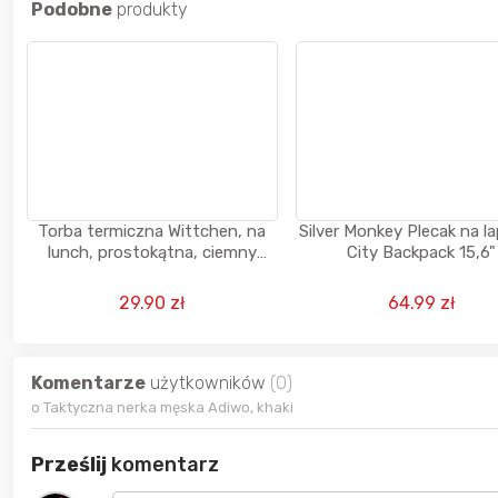
Podobne
produkty
Torba termiczna Wittchen, na
Silver Monkey Plecak na l
lunch, prostokątna, ciemny
City Backpack 15,6"
granat 7 Litrów
29.90 zł
64.99 zł
Komentarze
użytkowników
(0)
o Taktyczna nerka męska Adiwo, khaki
Prześlij
komentarz