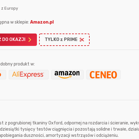
 z Europy
ępna w sklepie:
Amazon.pl
 DO OKAZJI
TYLKO z PRIME
Karta podarunkowa
Karta pod
Allegro 150zł
Amazon 
dobny produkt w:
W poprzednim mi
Le
 pogrubionej tkaniny Oxford, odpornej na rozdarcia i ścieranie, wykw
13 sekund temu
wiedzma
5 godzin temu
iesiątki tysięcy testów ciągnięcia i pozostają solidne i trwałe, działa
 zapobiegania duszności, amortyzacji wstrząsów i odciążeniu.