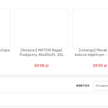
Sferis - czemu odstra
Czy moze ktos to jakos
wytłumaczyc.
Katalog nagród
Nagrody Miesiąca - Ma
aptopa
[Amazon] MATEIN Bagaż
[Limango] Plecak
Podręczny 40x20x25, 20L
kolorze błękitnym - 
Plecak Podróżny (DARMOWA
5,5 cm
DOSTAWA - PRIME AMAZON)
59.98 zł
59.95 zł
SORTUJ:
Od najsta