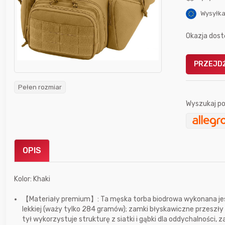
Wysyłka
Okazja dost
PRZEJDŹ
Gofrownica GÖTZE & JENSEN
a beztłuszczowa
DW900 1600W
Pełen rozmiar
Active Fryer
Wyszukaj po
im miesiącu wygrał
Bolkox
OPIS
Kolor: Khaki
【Materiały premium】: Ta męska torba biodrowa wykonana jest z
lekkiej (waży tylko 284 gramów); zamki błyskawiczne przeszły dz
6 godzin temu
MarcinG
tył wykorzystuje strukturę z siatki i gąbki dla oddychalności,