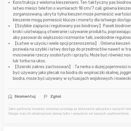
Konstrukcja z wieloma kieszeniami. Ten taktyczny pas biodrow
łatwo mieści telefon o wymiarach 18 cm/7 cali; główna kies
zorganizowaną; ukryta tylna kieszeń może pomieścić wartościo
6 godzin temu
Somatoliberyna
kieszenie mogą pomieścić klucze i monety dla łatwego dostęp
【Szybkie zapięcia i regulowany pas biodrowy】Pasek biodrowy 
7 godzin temu
wiesieky6
kroki i ułatwiającą otwieranie i używanie produktu, poprawia
aby pasował do większości rozmiarów talii, swobodnie regulow
7 godzin temu
tomunios
【Łatwe w użyciu i wiele opcji przenoszenia】: Główna kieszeń 
pozwala na szybki i łatwy dostęp do przedmiotów nawet w trak
mocowanie rzeczy osobistych i sprzętu. Może być również noszon
lub torba na ukos.
【Szeroki zakres zastosowań】: Ta nerka o dużej pojemności na
być używany jako plecak na biodra do wspinaczki skalnej, jogg
biodra, może być używany w sytuacjach wojskowych i łowieckic
Skomentuj
Zgłoś
Jako partnerzy możemy otrzymać prowizję za dokonanie zakupów z naszych linkó
Okazje oraz ich atrakcyjność zależą tylko i wyłącznie od naszych użytkowników.