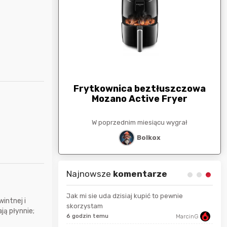
arunkowa
G
250zł
Frytkownica beztłuszczowa
Mozano Active Fryer
esiącu wygrał
W poprzednim miesiącu wygrał
stat
Bolkox
Najnowsze
komentarze
Jak mi sie uda dzisiaj kupić to pewnie
intnej i
skorzystam
666aro666
13 s
ją płynnie;
6 godzin temu
MarcinG