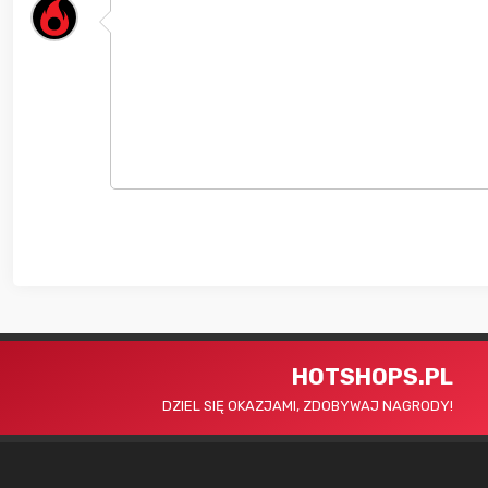
HOTSHOPS.PL
DZIEL SIĘ OKAZJAMI, ZDOBYWAJ NAGRODY!