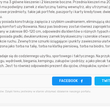
y ma 3 główne kieszenie i 2 kieszenie boczne. Przednia kieszeń ma 2
6 godzin temu
zeń ma podwójny zamek z elastyczną taśmą wewnątrz, aby utrzymać 
godzinę temu
adambak
we przedmioty, takie jak portfele, paszporty i karty kredytowe; dwi
6 godzin temu
u.
posiada konstrukcję zapięcia z szybkim uwalnianiem, eliminującą s
3 godziny temu
Ays
6 godzin temu
jącą komfort użytkowania. Nasz pas biodrowy został również zaprojekt
any w zakresie 80-120 cm, odpowiedni dla klientów o różnych typach c
3 godziny temu
kkk
posiada gładki, dwukierunkowy zamek błyskawiczny i szerokie otwarci
cie ruchu. Zewnętrzne sznurki ściągające i punkty zawieszenia ułatw
a jako torba na talię, torba na klatkę piersiową, torba na biodro, to
daje się do codziennego użytku, sportowego i taktycznego. Na przyk
ingu, wędrówek, biegania, kempingu, zakupów i podróży; a jako plecak 
h. Jest to również odpowiedni prezent dla ojców, chłopaków, synów i
FACEBOOK
TWI
w. Dzięki temu jesteśmy w stanie utrzymać działanie naszego portalu.