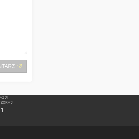
NTARZ
AZJI
CZORAJ
11