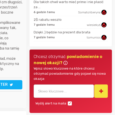
0 cm długości,
Dla takich chwil warto mieć prime i nie płacić
JackHammer
przestrzeń
za ...
godz
e boczne
6 godzin temu
Somatoliberyna
zaq111
2$ rabatu weszło
komplikowane
7 godzin temu
wiesieky6
3 go
sudi242
owany tak,
Dzięki ;) będzie na prezent dla brata
iała.
7 godzin temu
tomunios
3 go
e, co
iają
rba na ramię
Chcesz otrzymać
powiadomienie o
ład, może
nowej okazji?
taktyczny na
Wpisz słowo kluczowe na które chcesz
tp.
otrzymać powiadomienie gdy pojawi się nowa
okazja:
TTER
Wyślij alert na maila