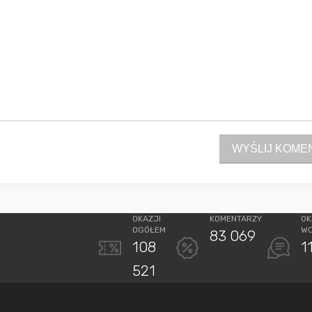
WYŚLIJ KOME
OKAZJI
KOMENTARZY
OK
OGÓŁEM
W
83 069
108
1
521