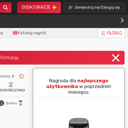
DODAJ OKAZJE
Zarejestruj się/Zaloguj się
ia
Katalog nagród
FILTRUJ
tarzy:
0
piej ocenianą
Nagroda dla
najlepszego
nim miesiącu:
użytkownika
w poprzednim
ZAKOŃCZONO
miesiącu:
Bolkox