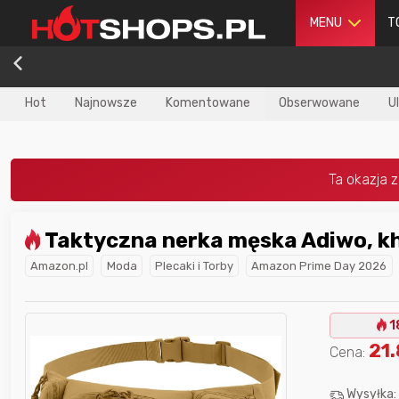
MENU
T
Hot
Najnowsze
Komentowane
Obserwowane
U
Taktyczna nerka męska Adiwo, k
dla
najlepszego
Nagroda dla
najlepszego
Amazon.pl
Moda
Plecaki i Torby
Amazon Prime Day 2026
ika
w poprzednim
użytkownika
w tym miesiącu:
iesiącu:
1
21
Cena:
Wysyłka