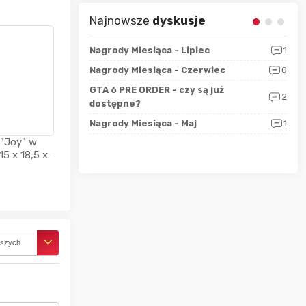
Najnowsze
dyskusje
sza?
3
Nagrody Miesiąca - Lipiec
1
RAN
 logicznie
Nagrody Miesiąca - Czerwiec
0
Zno
5
ALL
GTA 6 PRE ORDER - czy są już
2
4
dostępne?
Nag
rzec
0
Nagrody Miesiąca - Maj
1
Rapo
Hot
 "Joy" w
15 x 18,5 x
rszych