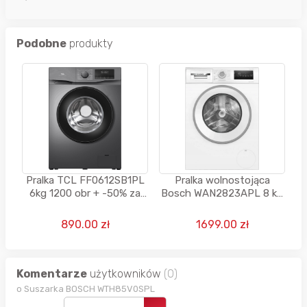
Podobne
produkty
Pralka TCL FF0612SB1PL
Pralka wolnostojąca
6kg 1200 obr + -50% za
Bosch WAN2823APL 8 kg
pakiet wniesienie,
1400 obr SpeedPerfect
podłączenie i
biała
890.00 zł
1699.00 zł
uruchomienie
Komentarze
użytkowników
(0)
o Suszarka BOSCH WTH85V0SPL