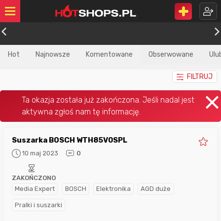
Hot
Najnowsze
Komentowane
Obserwowane
Ulu
FILTRUJ
Suszarka BOSCH WTH85V0SPL
10 maj 2023
0
ZAKOŃCZONO
Media Expert
BOSCH
Elektronika
AGD duże
Pralki i suszarki