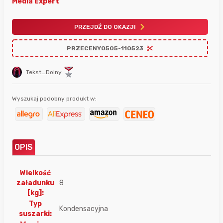
Media Expert
PRZEJDŹ DO OKAZJI
PRZECENY0505-110523
Tekst_Dolny
Wyszukaj podobny produkt w:
OPIS
Wielkość
załadunku
8
[kg]:
Typ
Kondensacyjna
suszarki: