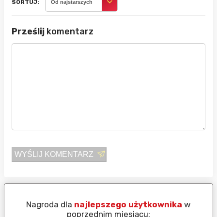
SORTUJ:
Od najstarszych
Prześlij
komentarz
WYŚLIJ KOMENTARZ
Nagroda dla
najlepszego użytkownika
w
N
poprzednim miesiącu: