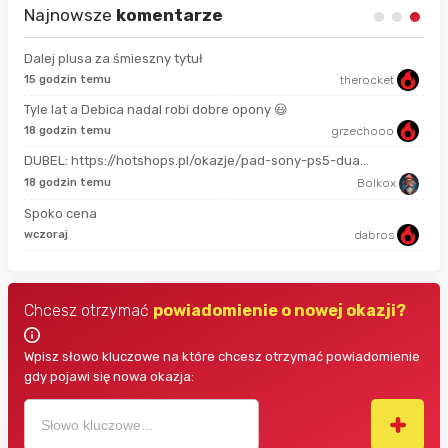
Najnowsze
komentarze
Dalej plusa za śmieszny tytuł
15 godzin temu
therocket
16 
Tyle lat a Debica nadal robi dobre opony 😃
18 godzin temu
grzechooo
4 g
DUBEL: https://hotshops.pl/okazje/pad-sony-ps5-dua...
4 g
18 godzin temu
Bolkox
Spoko cena
4 g
wczoraj
dabros
Chcesz otrzymać
powiadomienie o nowej okazji?
Wpisz słowo kluczowe na które chcesz otrzymać powiadomienie
gdy pojawi się nowa okazja: