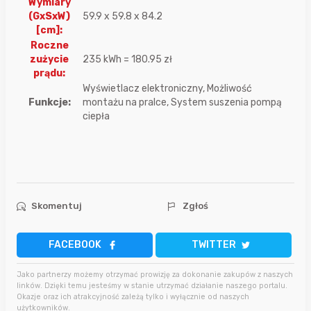
Wymiary
(GxSxW)
59.9 x 59.8 x 84.2
[cm]:
Roczne
zużycie
235 kWh = 180.95 zł
prądu:
Wyświetlacz elektroniczny, Możliwość
Funkcje:
montażu na pralce, System suszenia pompą
ciepła
Skomentuj
Zgłoś
FACEBOOK
TWITTER
Jako partnerzy możemy otrzymać prowizję za dokonanie zakupów z naszych
linków. Dzięki temu jesteśmy w stanie utrzymać działanie naszego portalu.
Okazje oraz ich atrakcyjność zależą tylko i wyłącznie od naszych
użytkowników.