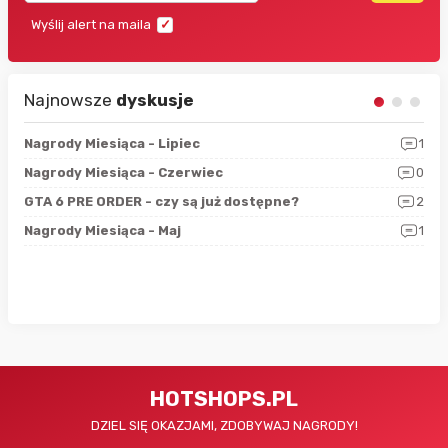
Wyślij alert na maila
Najnowsze
dyskusje
3
Nagrody Miesiąca - Lipiec
1
RAN
5
Nagrody Miesiąca - Czerwiec
0
Zno
4
GTA 6 PRE ORDER - czy są już dostępne?
2
Nag
0
Nagrody Miesiąca - Maj
1
Rap
HOTSHOPS.PL
DZIEL SIĘ OKAZJAMI, ZDOBYWAJ NAGRODY!