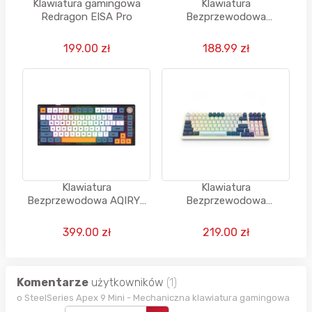
Klawiatura gamingowa
Klawiatura
Redragon EISA Pro
Bezprzewodowa
Redragon Wildslash LCD
Pro RGB
199.00 zł
188.99 zł
Klawiatura
Klawiatura
Bezprzewodowa AQIRYS
Bezprzewodowa
LIBERTAS 75%
Redragon EISA Pro
(Wytrzymałość do 100 mln
399.00 zł
219.00 zł
kliknięć)
Komentarze
użytkowników
(1)
o SteelSeries Apex 9 Mini - Mechaniczna klawiatura gamingowa