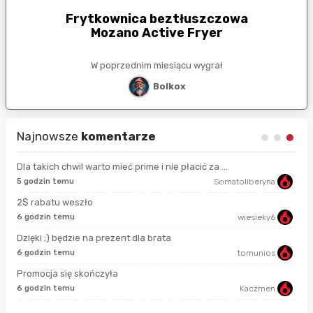
Frytkownica beztłuszczowa
Mozano Active Fryer
W poprzednim miesiącu wygrał
Bolkox
Najnowsze
komentarze
Dla takich chwil warto mieć prime i nie płacić za ...
5 godzin temu
Somatoliberyna
11 
2$ rabatu weszło
6 godzin temu
wiesieky6
god
Dzięki ;) będzie na prezent dla brata
6 godzin temu
tomunios
god
Promocja się skończyła
6 godzin temu
Kaczmen
4 g