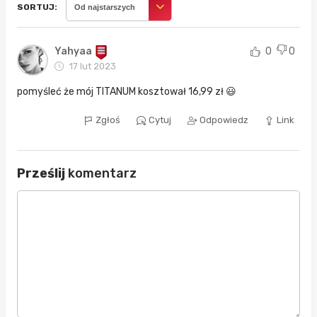
SORTUJ:
Od najstarszych
Yahyaa
0
0
17 lut 2023
pomyśleć że mój TITANUM kosztował 16,99 zł 😃
Zgłoś
Cytuj
Odpowiedz
Link
Prześlij
komentarz