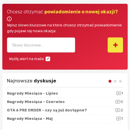
Chcesz otrzymać
powiadomienie o nowej okazji?
Wpisz słowo kluczowe na które chcesz otrzymać powiadomienie
gdy pojawi się nowa okazja:
Wyślij alert na maila
Najnowsze
dyskusje
3
Nagrody Miesiąca - Lipiec
1
RAN
5
Nagrody Miesiąca - Czerwiec
0
Zno
4
GTA 6 PRE ORDER - czy są już dostępne?
2
Nag
0
Nagrody Miesiąca - Maj
1
Rap