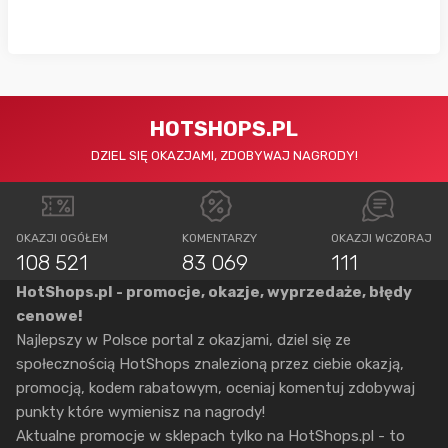
HOTSHOPS.PL
DZIEL SIĘ OKAZJAMI, ZDOBYWAJ NAGRODY!
OKAZJI OGÓŁEM
KOMENTARZY
OKAZJI WCZORAJ
108 521
83 069
111
HotShops.pl - promocje, okazje, wyprzedaże, błędy
cenowe!
Najlepszy w Polsce portal z okazjami, dziel się ze
społecznością HotShops znalezioną przez ciebie okazją,
promocją, kodem rabatowym, oceniaj komentuj zdobywaj
punkty które wymienisz na nagrody!
Aktualne promocje w sklepach tylko na HotShops.pl - to