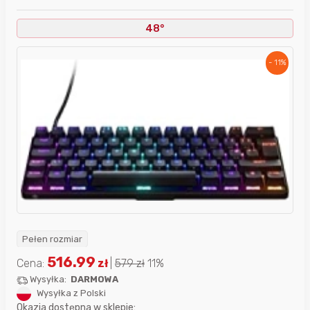
48°
- 11%
Pełen rozmiar
516.99
Cena:
zł
|
579
zł
11%
Wysyłka:
DARMOWA
Wysyłka z Polski
Okazja dostępna w sklepie: