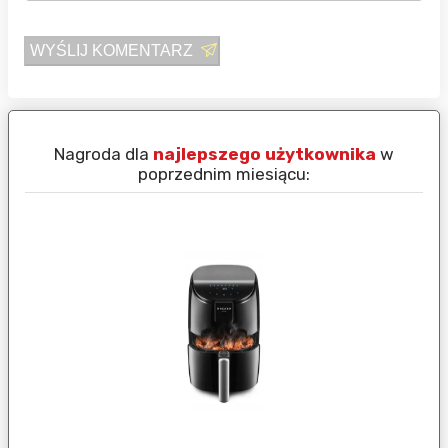
WYŚLIJ KOMENTARZ
Nagroda dla
najlepszego użytkownika
w
N
poprzednim miesiącu: