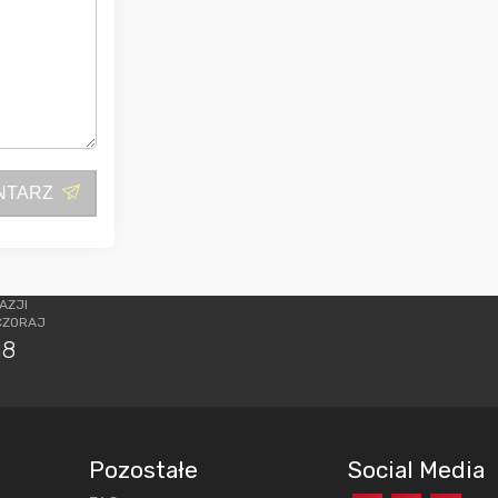
NTARZ
AZJI
CZORAJ
18
Pozostałe
Social Media