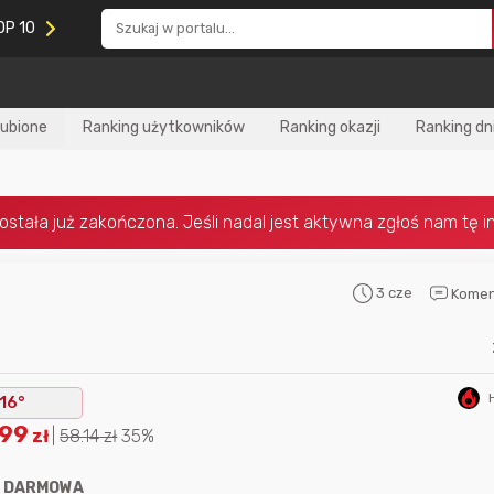
OP 10
lubione
Ranking użytkowników
Ranking okazji
Ranking dn
3 cze
Komen
Nagroda za
najlepiej ocenianą
Nagroda za
najle
okazję
w tym miesiącu:
okazję
w poprzed
16°
.99
zł
|
58.14
zł
35%
:
DARMOWA