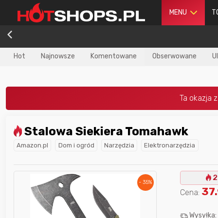
MENU
T
Hot
Najnowsze
Komentowane
Obserwowane
U
Stalowa Siekiera Tomahawk
dla
najlepszego
Nagroda dla
najlepszego
Amazon.pl
Dom i ogród
Narzędzia
Elektronarzędzia
ika
w poprzednim
użytkownika
w tym miesiącu:
iesiącu:
2
- 35%
37
Cena:
Wysyłka