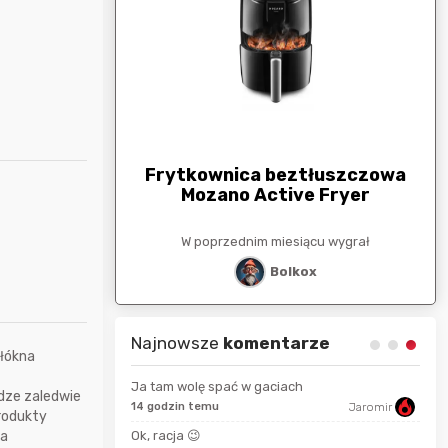
arunkowa
G
250zł
Frytkownica beztłuszczowa
Mozano Active Fryer
esiącu wygrał
W poprzednim miesiącu wygrał
stat
Bolkox
Najnowsze
komentarze
włókna
Ja tam wolę spać w gaciach
adze zaledwie
14 godzin temu
Jaromir
produkty
2 se
Bolkox
 a
Ok, racja 😉