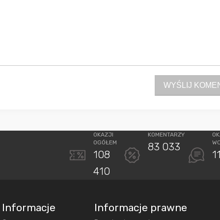
WYŚLIJ KOME
OKAZJI
KOMENTARZY
OK
OGÓŁEM
W
83 033
108
1
410
Informacje
Informacje prawne