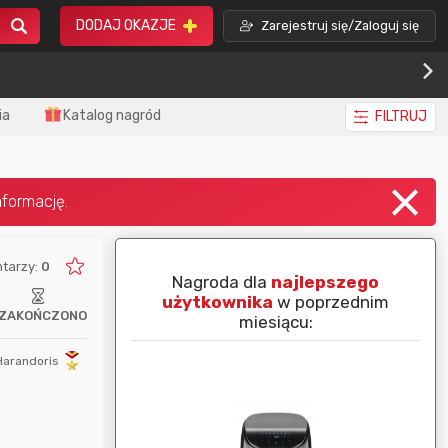
DODAJ OKAZJE
Zarejestruj się/Zaloguj się
ia
Katalog nagród
FILTRUJ
tarzy:
0
piej ocenianą
Nagroda dla
najlepszego
nim miesiącu:
użytkownika
w poprzednim
ZAKOŃCZONO
miesiącu:
Harandoris