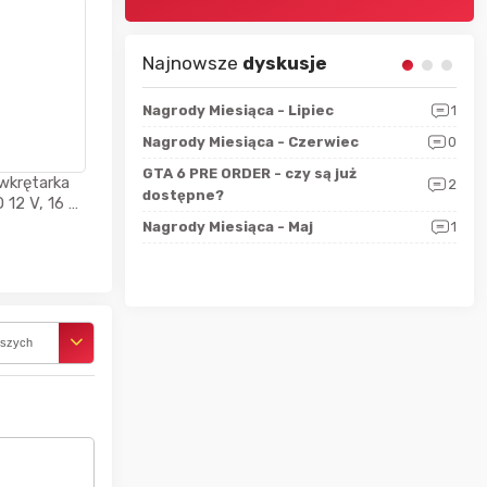
Najnowsze
dyskusje
sza?
3
Nagrody Miesiąca - Lipiec
1
RAN
 logicznie
Nagrody Miesiąca - Czerwiec
0
Zno
5
ALL
GTA 6 PRE ORDER - czy są już
wkrętarka
2
4
dostępne?
Nag
12 V, 16 V,
walizka
rzec
0
Nagrody Miesiąca - Maj
1
Rapo
Hot
rszych