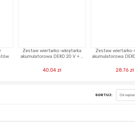
Sferis - czemu odstra
Czy moze ktos to jakos
wytłumaczyc.
w
Zestaw wiertarko-wkrętarka
Zestaw wiertarko-
Katalog nagród
lementów
akumulatorowa DEKO 20 V + 2
akumulatorowa DEKO 
akumulatory 20V + wietrła +
20 V + wiertła + 
Nagrody Miesiąca - Ma
walizka
40.04 zł
28.76 zł
SORTUJ:
Od najsta