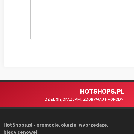
HOTSHOPS.PL
DZIEL SIĘ OKAZJAMI, ZDOBYWAJ NAGRODY!
HotShops.pl - promocje, okazje, wyprzedaże,
błędy cenowe!