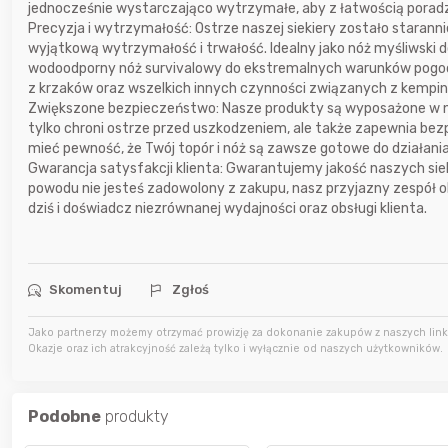
jednocześnie wystarczająco wytrzymałe, aby z łatwością poradz
15 godzin temu
Kondigo
Precyzja i wytrzymałość: Ostrze naszej siekiery zostało staran
wyjątkową wytrzymałość i trwałość. Idealny jako nóż myśliwski
wodoodporny nóż survivalowy do ekstremalnych warunków pogodo
16 godzin temu
Bolkox
z krzaków oraz wszelkich innych czynności związanych z kempi
Zwiększone bezpieczeństwo: Nasze produkty są wyposażone w 
tylko chroni ostrze przed uszkodzeniem, ale także zapewnia be
16 godzin temu
Bolkox
mieć pewność, że Twój topór i nóż są zawsze gotowe do działania
Gwarancja satysfakcji klienta: Gwarantujemy jakość naszych sieki
powodu nie jesteś zadowolony z zakupu, nasz przyjazny zespół o
dziś i doświadcz niezrównanej wydajności oraz obsługi klienta.
Skomentuj
Zgłoś
Jako partnerzy możemy otrzymać prowizję za dokonanie zakupów z naszych linkó
Okazje oraz ich atrakcyjność zależą tylko i wyłącznie od naszych użytkowników.
Podobne
produkty