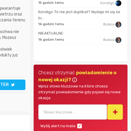
15 godzin temu
Kondigo
 gwarantuje
Kondigo :To nie jest duplikat? Wydaje mi się że
wietrzu oraz
5 mi
Bolkox
ju...
czania terenu
16 godzin temu
Bolkox
9 go
Pochwa nie
NIEAKTUALNE:
wojtek2677
a. Możesz
16 godzin temu
Bolkox
10 g
kolwiek
Fleurrebelle
odukty już
Chcesz otrzymać
powiadomienie o
nowej okazji?
TTER
Wpisz słowo kluczowe na które chcesz
otrzymać powiadomienie gdy pojawi się nowa
okazja:
Wyślij alert na maila