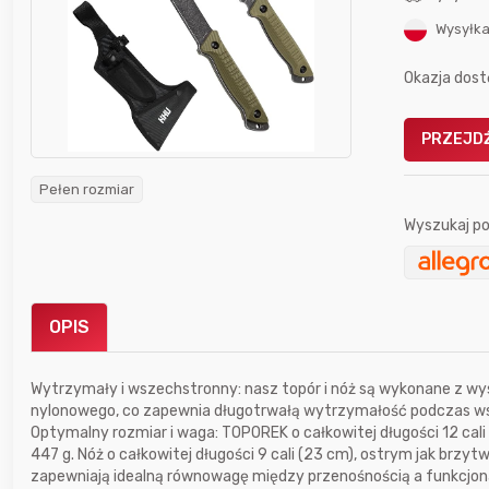
Wysyłka
Okazja dost
PRZEJDŹ
Gofrownica GÖTZE & JENSEN
a beztłuszczowa
DW900 1600W
Pełen rozmiar
Active Fryer
Wyszukaj po
im miesiącu wygrał
Bolkox
OPIS
Wytrzymały i wszechstronny: nasz topór i nóż są wykonane z wysok
nylonowego, co zapewnia długotrwałą wytrzymałość podczas w
Optymalny rozmiar i waga: TOPOREK o całkowitej długości 12 cali 
14 godzin temu
Jaromir
447 g. Nóż o całkowitej długości 9 cali (23 cm), ostrym jak brzyt
zapewniają idealną równowagę między przenośnością a funkcjona