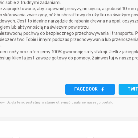
ić sobie z trudnymi zadaniami.
nie zaprojektowane, aby zapewnić precyzyjne cięcia, a grubość 10 mm
 do skórowania zwierzyny, nóż bushcraftowy do użytku na świeżym po
5 minut temu
dimek196
10 godzin temu
wych. Jest to idealne narzędzie do rąbania drewna na opał, oczysz
ngiem lub aktywnością na świeżym powietrzu.
9 godzin temu
cierbiki
niezawodną pochwę do bezpiecznego przechowywania i transportu. 
12 godzin temu
zpieczeństwo Tobie i innym podczas przechowywania lub przenoszeni
10 godzin temu
Anula
.
er i noży oraz oferujemy 100% gwarancję satysfakcji. Jeśli z jakiego
13 godzin temu
bsługi klienta jest zawsze gotowy do pomocy. Zainwestuj w nasze pr
FACEBOOK
TWI
w. Dzięki temu jesteśmy w stanie utrzymać działanie naszego portalu.