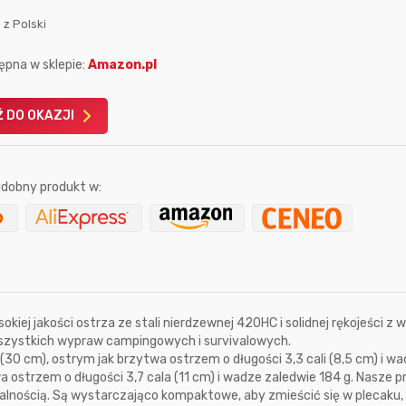
 z Polski
ępna w sklepie:
Amazon.pl
 DO OKAZJI
Karta podarunkowa
Karta pod
Allegro 150zł
Amazon 
dobny produkt w:
W poprzednim mi
Le
iej jakości ostrza ze stali nierdzewnej 420HC i solidnej rękojeści z 
szystkich wypraw campingowych i survivalowych.
(30 cm), ostrym jak brzytwa ostrzem o długości 3,3 cali (8,5 cm) i w
wa ostrzem o długości 3,7 cala (11 cm) i wadze zaledwie 184 g. Nasze 
2 sekundy temu
urbanskag
10 godzin temu
lnością. Są wystarczająco kompaktowe, aby zmieścić się w plecaku,