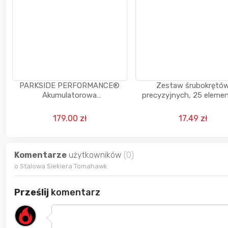
PARKSIDE PERFORMANCE®
Zestaw śrubokrętó
Akumulatorowa
precyzyjnych, 25 e
wiertarkowkrętarka, 12 V, PBSPA
12 E4 (z 2 akumulatorami i
179.00 zł
17.49 zł
ładowarką)
Komentarze
użytkowników
(0)
o Stalowa Siekiera Tomahawk
Prześlij
komentarz