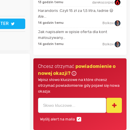
13 godzin temu
darekscorpio
krzys837
Harandoris :Czyli 15 zł za 1,5 litra, ładnie 😃
4 mi
Ale...
wiilow23
14 godzin temu
Bolkox
TTER
2 go
Jak napisalem w opisie oferta dla kont
małouzywany...
Maciejlak
9 go
14 godzin temu
Bolkox
Chcesz otrzymać
powiadomienie o
nowej okazji?
Wpisz słowo kluczowe na które chcesz
otrzymać powiadomienie gdy pojawi się nowa
okazja:
Wyślij alert na maila