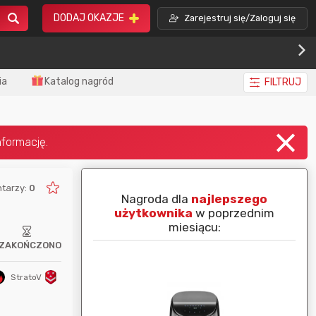
DODAJ OKAZJE
Zarejestruj się/Zaloguj się
ia
Katalog nagród
FILTRUJ
tarzy:
0
piej ocenianą
Nagroda dla
najlepszego
nim miesiącu:
użytkownika
w poprzednim
miesiącu:
ZAKOŃCZONO
StratoV