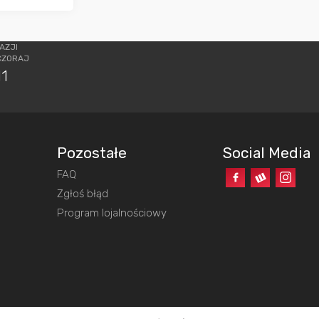
AZJI
CZORAJ
11
Pozostałe
Social Media
FAQ
o
Zgłoś błąd
Program lojalnościowy