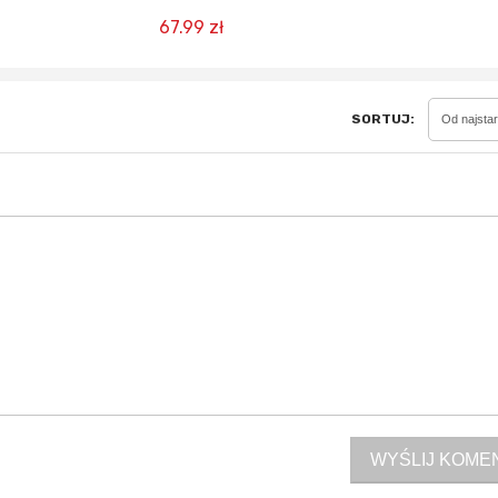
67.99 zł
Sferis - czemu odstra
SORTUJ:
Od najsta
Czy moze ktos to jakos
wytłumaczyc.
Katalog nagród
Nagrody Miesiąca - Ma
WYŚLIJ KOME