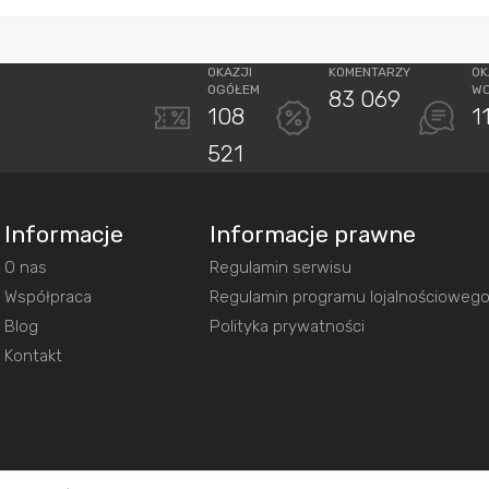
OKAZJI
KOMENTARZY
OK
OGÓŁEM
W
83 069
108
1
521
Informacje
Informacje prawne
O nas
Regulamin serwisu
Współpraca
Regulamin programu lojalnościoweg
Blog
Polityka prywatności
Kontakt