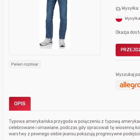
Wysyłka
Wysyłka
Okazja dost
Gofrownica GÖTZE & JENSEN
PRZEJDŹ
a beztłuszczowa
DW900 1600W
Active Fryer
Pełen rozmiar
Wyszukaj po
im miesiącu wygrał
Bolkox
OPIS
Typowa amerykańska przygoda w połączeniu z typową amerykańsk
celebrowane i omawiane, podczas gdy opracowali tę wiosenną kolek
13 godzin temu
Pinkny
warstwy z pewnego siebie jeansu pokazują progresywne podejści