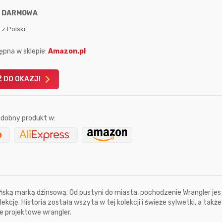
:
DARMOWA
 z Polski
ępna w sklepie:
Amazon.pl
Karta podarunkowa
Karta pod
 DO OKAZJI
Allegro 150zł
Amazon 
W poprzednim mi
dobny produkt w:
Le
ą marką dżinsową. Od pustyni do miasta, pochodzenie Wrangler jes
cję. Historia została wszyta w tej kolekcji i świeże sylwetki, a takż
e projektowe wrangler.
24 sekundy temu
hotdog1990
9 godzin temu