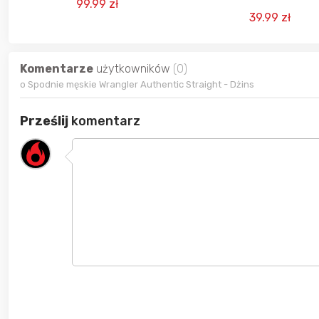
99.99 zł
39.99 zł
Komentarze
użytkowników
(0)
o Spodnie męskie Wrangler Authentic Straight - Dżins
Prześlij
komentarz