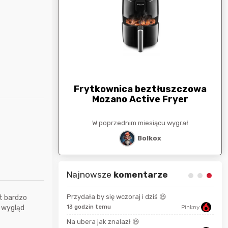
arunkowa
G
250zł
Frytkownica beztłuszczowa
Mozano Active Fryer
esiącu wygrał
W poprzednim miesiącu wygrał
stat
Bolkox
Najnowsze
komentarze
Przydała by się wczoraj i dziś 😃
t bardzo
e wygląd
13 godzin temu
Pinkny
bartekcmg
24 s
Na ubera jak znalazł 😃