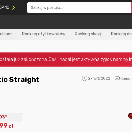
OP 10
lubione
Ranking użytkowników
Ranking okazji
Ranking dn
27 wrz 2022
Komen
Nagroda za
najlepiej ocenianą
Nagroda za
najle
okazję
w tym miesiącu:
okazję
w poprzed
03°
.99
zł