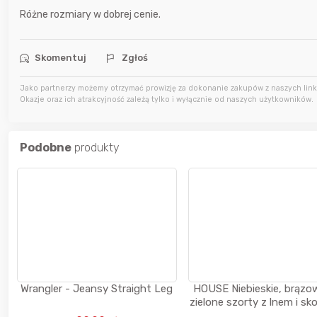
13 godzin temu
darekscorpio
Różne rozmiary w dobrej cenie.
14 godzin temu
Bolkox
Skomentuj
Zgłoś
Jako partnerzy możemy otrzymać prowizję za dokonanie zakupów z naszych linkó
Okazje oraz ich atrakcyjność zależą tylko i wyłącznie od naszych użytkowników.
14 godzin temu
Bolkox
Podobne
produkty
Wrangler - Jeansy Straight Leg
HOUSE Niebieskie, brązo
zielone szorty z lnem i sk
kieszeniami, pełna rozmi