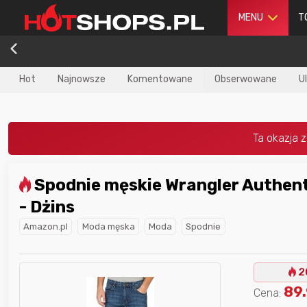
MENU
T
Hot
Najnowsze
Komentowane
Obserwowane
U
Spodnie męskie Wrangler Authentic Straight
dla
najlepszego
Nagroda dla
najlepszego
- Dżins
ika
w poprzednim
użytkownika
w tym miesiącu:
iesiącu:
Amazon.pl
Moda męska
Moda
Spodnie
2
89
Cena: