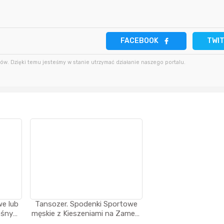
9 godzin temu
4 minuty temu
bullmastif
9 godzin temu
FACEBOOK
TWI
2 godziny temu
Putzig
w. Dzięki temu jesteśmy w stanie utrzymać działanie naszego portalu.
9 godzin temu
Mostek
10 godzin temu
we lub
Tansozer. Spodenki Sportowe
ośnymi
męskie z Kieszeniami na Zamek,
arówka
roz. S