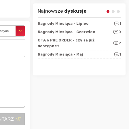
Najnowsze
dyskusje
sza?
3
Nagrody Miesiąca - Lipiec
1
RAN
rszych
 logicznie
Nagrody Miesiąca - Czerwiec
0
Zno
5
ALL
GTA 6 PRE ORDER - czy są już
2
4
dostępne?
Nag
rzec
0
Nagrody Miesiąca - Maj
1
Rapo
Hot
NTARZ