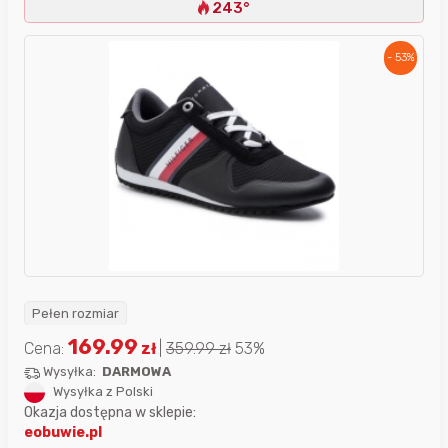
243°
- 53%
Pełen rozmiar
169.99
Cena:
zł
|
359.99
zł
53%
Wysyłka:
DARMOWA
Wysyłka z Polski
Okazja dostępna w sklepie:
eobuwie.pl