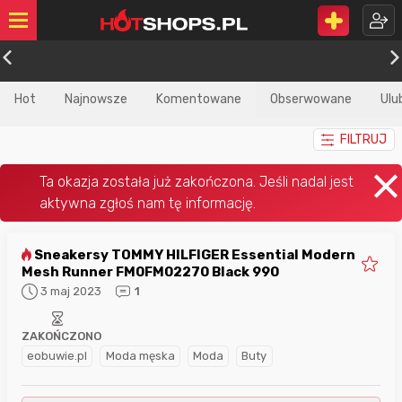
Hot
Najnowsze
Komentowane
Obserwowane
Ulu
FILTRUJ
Sneakersy TOMMY HILFIGER Essential Modern
Mesh Runner FM0FM02270 Black 990
3 maj 2023
1
ZAKOŃCZONO
eobuwie.pl
Moda męska
Moda
Buty