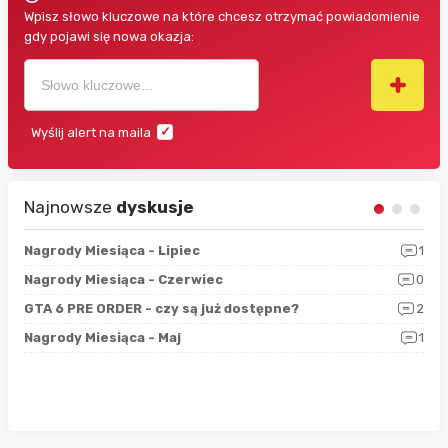
Wpisz słowo kluczowe na które chcesz otrzymać powiadomienie
gdy pojawi się nowa okazja:
Wyślij alert na maila
Najnowsze
dyskusje
3
Nagrody Miesiąca - Lipiec
1
RAN
5
Nagrody Miesiąca - Czerwiec
0
Zno
4
GTA 6 PRE ORDER - czy są już dostępne?
2
Nag
0
Nagrody Miesiąca - Maj
1
Rap