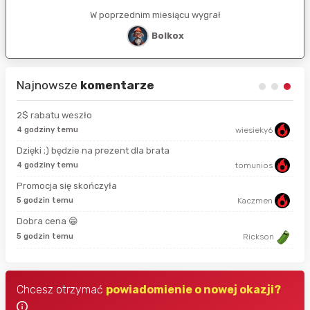
W poprzednim miesiącu wygrał
Bolkox
Najnowsze
komentarze
2$ rabatu weszło
4 godziny temu
wiesieky6
13 
Dzięki ;) będzie na prezent dla brata
4 godziny temu
tomunios
28 
Promocja się skończyła
5 godzin temu
Kaczmen
2 g
Dobra cena 😁
2 g
5 godzin temu
Rickson
Chcesz otrzymać
powiadomienie o nowej okazji?