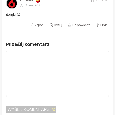
Ognisko
0
0
3 maj 2023
dzięki 😃
Zgłoś
Cytuj
Odpowiedz
Link
Prześlij
komentarz
WYŚLIJ KOMENTARZ