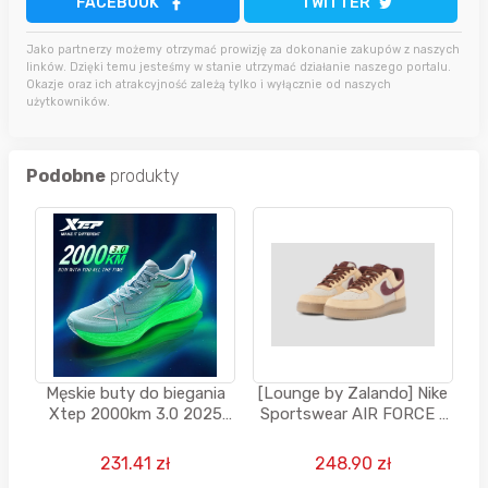
FACEBOOK
TWITTER
Jako partnerzy możemy otrzymać prowizję za dokonanie zakupów z naszych
linków. Dzięki temu jesteśmy w stanie utrzymać działanie naszego portalu.
Okazje oraz ich atrakcyjność zależą tylko i wyłącznie od naszych
użytkowników.
Podobne
produkty
Męskie buty do biegania
[Lounge by Zalando] Nike
Xtep 2000km 3.0 2025
Sportswear AIR FORCE 1
Wiosna Lekkie
UNISEX - Sneakersy niskie
- beżowy
231.41 zł
248.90 zł