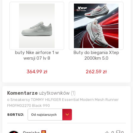
buty Nike airforce 1 w
Buty do biegania Xtep
wersji 07 lv 8
2000km 5.0
364.99 zł
262.59 zł
Komentarze
użytkowników
(1)
o Sneakersy TOMMY HILFIGER Essential Modern Mesh Runner
FM0FM02270 Black 990
SORTUJ:
Od najstarszych