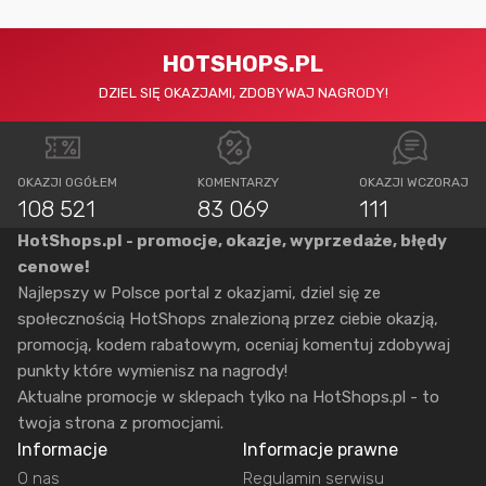
HOTSHOPS.PL
DZIEL SIĘ OKAZJAMI, ZDOBYWAJ NAGRODY!
OKAZJI OGÓŁEM
KOMENTARZY
OKAZJI WCZORAJ
108 521
83 069
111
HotShops.pl - promocje, okazje, wyprzedaże, błędy
cenowe!
Najlepszy w Polsce portal z okazjami, dziel się ze
społecznością HotShops znalezioną przez ciebie okazją,
promocją, kodem rabatowym, oceniaj komentuj zdobywaj
punkty które wymienisz na nagrody!
Aktualne promocje w sklepach tylko na HotShops.pl - to
twoja strona z promocjami.
Informacje
Informacje prawne
O nas
Regulamin serwisu