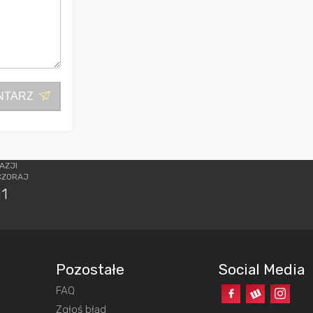
NTARZ
AZJI
CZORAJ
11
Pozostałe
Social Media
FAQ
o
Zgłoś błąd