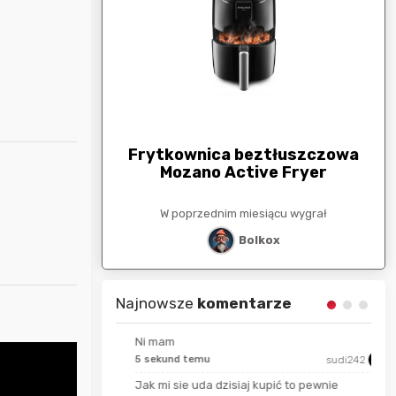
arunkowa
G
250zł
Frytkownica beztłuszczowa
Mozano Active Fryer
esiącu wygrał
W poprzednim miesiącu wygrał
stat
Bolkox
Najnowsze
komentarze
Ni mam
5 sekund temu
sudi242
Thulnir
Jak mi sie uda dzisiaj kupić to pewnie