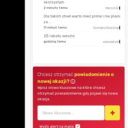
skorzystam
2 minuty temu
MarcinG
apm
Dla takich chwil warto mieć prime i nie płacić
za ...
11 minut temu
Somatoliberyna
hotdog1990
2$ rabatu weszło
godzinę temu
wiesieky6
bullmastif
Chcesz otrzymać
powiadomienie o
nowej okazji?
Wpisz słowo kluczowe na które chcesz
otrzymać powiadomienie gdy pojawi się nowa
okazja:
Wyślij alert na maila