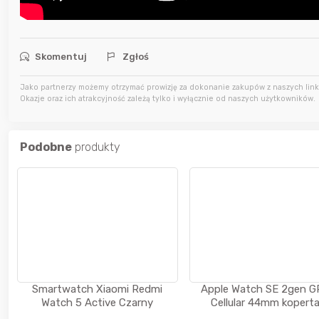
Skomentuj
Zgłoś
Jako partnerzy możemy otrzymać prowizję za dokonanie zakupów z naszych linkó
Okazje oraz ich atrakcyjność zależą tylko i wyłącznie od naszych użytkowników.
Podobne
produkty
Smartwatch Xiaomi Redmi
Apple Watch SE 2gen G
Watch 5 Active Czarny
Cellular 44mm koperta
aluminium (północ) + p