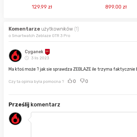
sportowy rozmiar M/L (p
129.99 zł
899.00 zł
2024
Komentarze
użytkowników
(1)
o Smartwatch Zeblaze GTR 3 Pro
Cyganek
3 lis 2023
Ma ktoś może ? jak sie sprawdza ZEBLAZE ile trzyma faktycznie 
0
0
Czy ta opinia była pomocna ?
Prześlij
komentarz