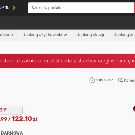
OP 10
lubione
Ranking użytkowników
Ranking okazji
Ranking dn
2 lis 2023
Kome
Nagroda za
najlepiej ocenianą
Nagroda za
najle
okazję
w tym miesiącu:
okazję
w poprzed
31°
122.10
.99
/
zł
:
DARMOWA