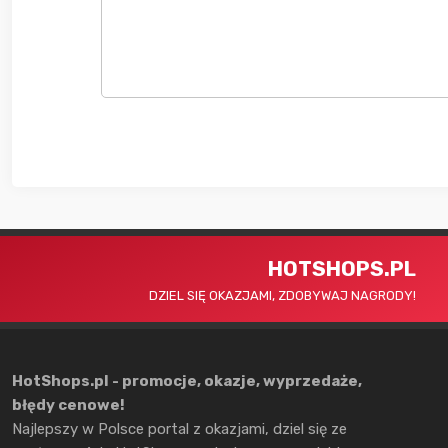
HOTSHOPS.PL
DZIEL SIĘ OKAZJAMI, ZDOBYWAJ NAGRODY!
HotShops.pl - promocje, okazje, wyprzedaże,
błędy cenowe!
Najlepszy w Polsce portal z okazjami, dziel się ze