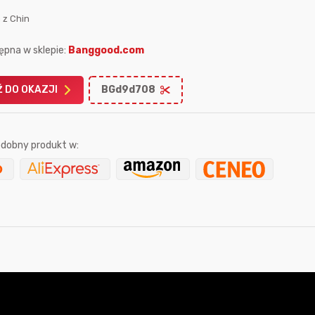
 z Chin
ępna w sklepie:
Banggood.com
 DO OKAZJI
BGd9d708
Karta podarunkowa
Karta pod
Allegro 150zł
Amazon 
dobny produkt w:
W poprzednim mi
Le
godzinę temu
tomunios
2 godziny temu