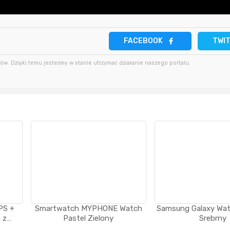
FACEBOOK
TWI
Sferis - czemu odstra
w. Dzięki temu jesteśmy w stanie utrzymać działanie naszego portalu.
Czy moze ktos to jakos
wytłumaczyc.
Katalog nagród
Nagrody Miesiąca - Ma
PS +
Smartwatch MYPHONE Watch
Samsung Galaxy Wa
 z
Pastel Zielony
Srebrny
asek