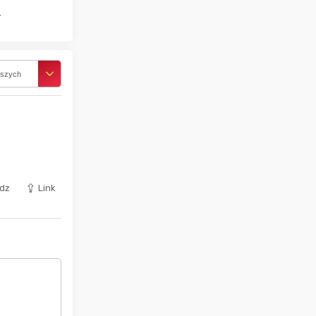
ł
rszych
dz
Link