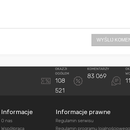
WYŚLIJ KOME
OKAZJI
KOMENTARZY
OK
OGÓŁEM
W
83 069
108
1
521
Informacje
Informacje prawne
O nas
Regulamin serwisu
Współpraca
Regulamin programu lojalnościoweg