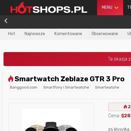
MENU
T
Hot
Najnowsze
Komentowane
Obserwowane
U
Smartwatch Zeblaze GTR 3 Pro
dla
najlepszego
Nagroda dla
najlepszego
Banggood.com
Smartfony i Smartwatche
Smartwatche
ika
w poprzednim
użytkownika
w tym miesiącu:
iesiącu:
2
Cena:
$
28
Wysyłka