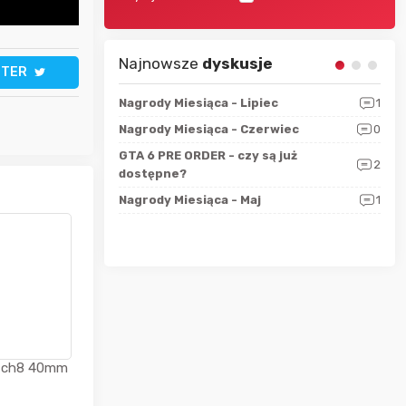
Najnowsze
dyskusje
TTER
sza?
3
Nagrody Miesiąca - Lipiec
1
RAN
 logicznie
Nagrody Miesiąca - Czerwiec
0
Zno
5
ALL
GTA 6 PRE ORDER - czy są już
2
4
dostępne?
Nag
rzec
0
Nagrody Miesiąca - Maj
1
Rapo
Hot
tch8 40mm