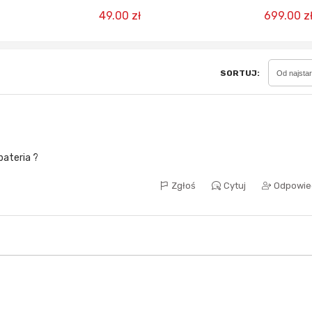
ółnoc)
49.00 zł
699.00 z
SORTUJ:
Od najsta
bateria ?
Zgłoś
Cytuj
Odpowie