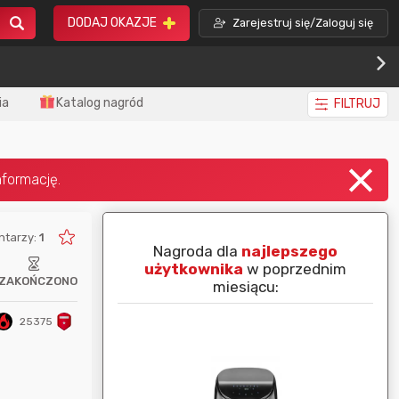
DODAJ OKAZJE
Zarejestruj się/Zaloguj się
ia
Katalog nagród
FILTRUJ
ntarzy:
1
piej ocenianą
Nagroda dla
najlepszego
nim miesiącu:
użytkownika
w poprzednim
ZAKOŃCZONO
miesiącu:
25375