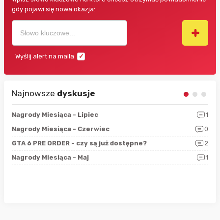
gdy pojawi się nowa okazja:
Wyślij alert na maila
Najnowsze
dyskusje
3
Nagrody Miesiąca - Lipiec
1
RAN
5
Nagrody Miesiąca - Czerwiec
0
Zno
4
GTA 6 PRE ORDER - czy są już dostępne?
2
Nag
0
Nagrody Miesiąca - Maj
1
Rap