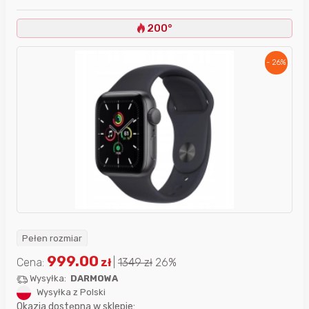
200°
- 26%
Pełen rozmiar
999.00
Cena:
zł
|
1349
zł
26%
Wysyłka:
DARMOWA
Wysyłka z Polski
Okazja dostępna w sklepie: