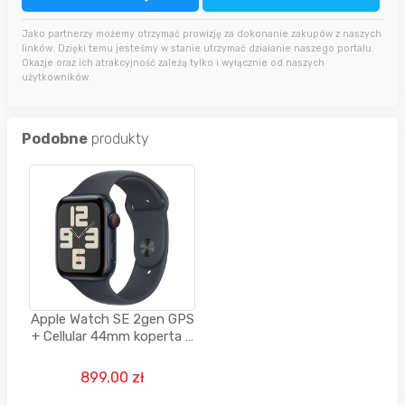
Jako partnerzy możemy otrzymać prowizję za dokonanie zakupów z naszych
linków. Dzięki temu jesteśmy w stanie utrzymać działanie naszego portalu.
Okazje oraz ich atrakcyjność zależą tylko i wyłącznie od naszych
użytkowników.
Podobne
produkty
Apple Watch SE 2gen GPS
+ Cellular 44mm koperta z
aluminium (północ) +
pasek sportowy rozmiar
899.00 zł
M/L (północ) 2024