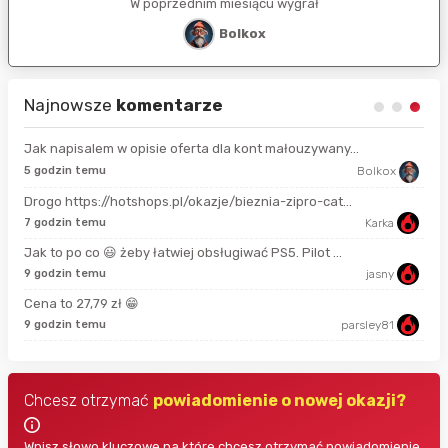
W poprzednim miesiącu wygrał
Bolkox
Najnowsze
komentarze
Jak napisalem w opisie oferta dla kont małouzywany...
9 s
5 godzin temu
Bolkox
Drogo https://hotshops.pl/okazje/bieznia-zipro-cat...
2 m
7 godzin temu
Karka
Jak to po co 😃 żeby łatwiej obsługiwać PS5. Pilot ...
11 
9 godzin temu
jasny
Cena to 27,79 zł 😁
18 
9 godzin temu
parsley81
Chcesz otrzymać
powiadomienie o nowej okazji?
Wpisz słowo kluczowe na które chcesz otrzymać powiadomienie