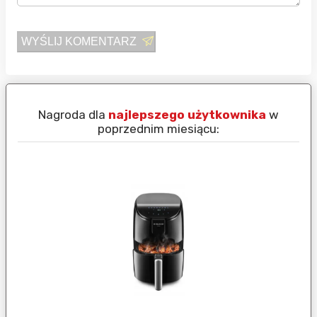
WYŚLIJ KOMENTARZ
Nagroda dla
najlepszego użytkownika
w
N
poprzednim miesiącu: