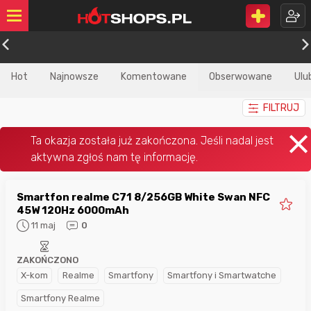
Hot
Najnowsze
Komentowane
Obserwowane
Ulu
FILTRUJ
Smartfon realme C71 8/256GB White Swan NFC
45W 120Hz 6000mAh
11 maj
0
ZAKOŃCZONO
X-kom
Realme
Smartfony
Smartfony i Smartwatche
Smartfony Realme