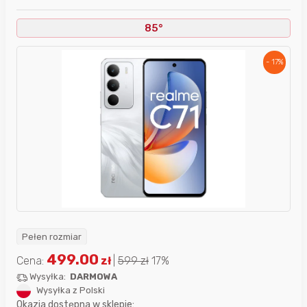
85°
- 17%
Pełen rozmiar
499.00
Cena:
zł
|
599
zł
17%
Wysyłka:
DARMOWA
Wysyłka z Polski
Okazja dostępna w sklepie: