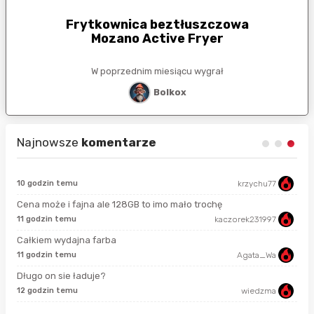
Frytkownica beztłuszczowa
Mozano Active Fryer
W poprzednim miesiącu wygrał
Bolkox
Najnowsze
komentarze
10 godzin temu
krzychu77
sek
Cena może i fajna ale 128GB to imo mało trochę
11 godzin temu
kaczorek231997
min
Całkiem wydajna farba
11 godzin temu
Agata_Wa
3 m
Długo on sie ładuje?
12 godzin temu
wiedzma
5 m