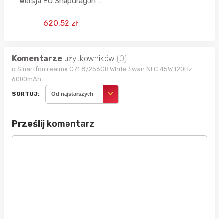
Wersja EU Snapdragon 6
Gen 4 bateria Titan 6000
mAh
620.52 zł
Komentarze
użytkowników
(0)
o Smartfon realme C71 8/256GB White Swan NFC 45W 120Hz
6000mAh
SORTUJ:
Od najstarszych
Prześlij
komentarz