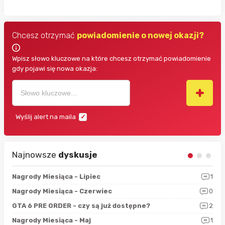
Chcesz otrzymać
powiadomienie o nowej okazji?
Wpisz słowo kluczowe na które chcesz otrzymać powiadomienie
gdy pojawi się nowa okazja:
Wyślij alert na maila
Najnowsze
dyskusje
3
Nagrody Miesiąca - Lipiec
1
RAN
5
Nagrody Miesiąca - Czerwiec
0
Zno
4
GTA 6 PRE ORDER - czy są już dostępne?
2
Nag
0
Nagrody Miesiąca - Maj
1
Rap