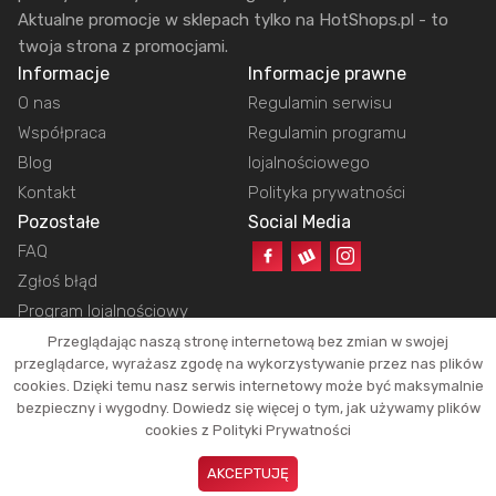
Aktualne promocje w sklepach tylko na HotShops.pl - to
twoja strona z promocjami.
Informacje
Informacje prawne
O nas
Regulamin serwisu
Współpraca
Regulamin programu
Blog
lojalnościowego
Kontakt
Polityka prywatności
Pozostałe
Social Media
FAQ
Zgłoś błąd
Program lojalnościowy
Przeglądając naszą stronę internetową bez zmian w swojej
przeglądarce, wyrażasz zgodę na wykorzystywanie przez nas plików
cookies. Dzięki temu nasz serwis internetowy może być maksymalnie
Copyright © 2026 HotShops.pl - Wszelkie prawa zastrzeżone.
bezpieczny i wygodny. Dowiedz się więcej o tym, jak używamy plików
Jako partnerzy możemy otrzymać prowizję za dokonanie zakupów z naszych
cookies z Polityki Prywatności
linków. Dzięki temu jesteśmy w stanie utrzymać działanie naszego portalu.
Okazje oraz ich atrakcyjność zależą tylko i wyłącznie od naszych
AKCEPTUJĘ
użytkowników.