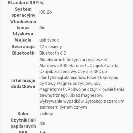
Standard GSM
5g
System
iOS 26
operacyjny
Wbudowana
lampa
Nie
błyskowa
Wejścia
usb typu c
Gwarancja
12 miesięcy
Bluetooth
Bluetooth 6.0
Akcelerometr dużych przyspieszeń,
Alarmowe SOS, Barometr, Czujnik światła,
Czujnik zbliżeniowy, Czytnik NFC do
identyfikacji akcesoriów, Face ID, Kompas
Informacje
cyfrowy, Magnes pozycjonujący,
dodatkowe
Magnetometr, Podwójne czujniki oświetlenia
zewnętrznego, Układ magnesów,
Wykrywanie wypadków, Żyroskop z szerokim
zakresem dynamicznym
Kolor
zielony
Czytnik linii
nie
papilarnych
GPS
tak