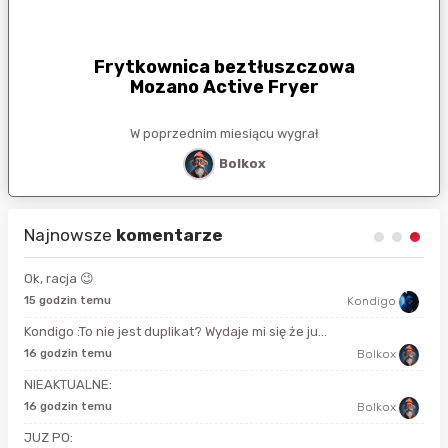
Frytkownica beztłuszczowa
Mozano Active Fryer
W poprzednim miesiącu wygrał
Bolkox
Najnowsze
komentarze
Ok, racja 😉
17 
15 godzin temu
Kondigo
Kondigo :To nie jest duplikat? Wydaje mi się że ju...
43 
16 godzin temu
Bolkox
NIEAKTUALNE:
9 g
16 godzin temu
Bolkox
JUZ PO: