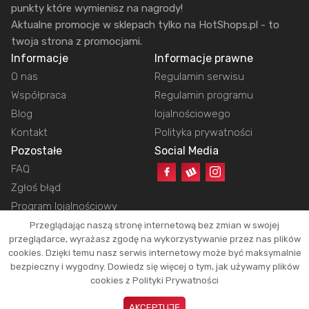
punkty które wymienisz na nagrody!
Aktualne promocje w sklepach tylko na HotShops.pl - to
twoja strona z promocjami.
Informacje
Informacje prawne
O nas
Regulamin serwisu
Współpraca
Regulamin programu
Blog
lojalnościowego
Kontakt
Polityka prywatności
Pozostałe
Social Media
FAQ
Zgłoś błąd
Program lojalnościowy
Przeglądając naszą stronę internetową bez zmian w swojej
przeglądarce, wyrażasz zgodę na wykorzystywanie przez nas plików
cookies. Dzięki temu nasz serwis internetowy może być maksymalnie
Copyright © 2026 HotShops.pl - Wszelkie prawa zastrzeżone.
bezpieczny i wygodny. Dowiedz się więcej o tym, jak używamy plików
Jako partnerzy możemy otrzymać prowizję za dokonanie zakupów z naszych
cookies z Polityki Prywatności
linków. Dzięki temu jesteśmy w stanie utrzymać działanie naszego portalu.
Okazje oraz ich atrakcyjność zależą tylko i wyłącznie od naszych
AKCEPTUJĘ