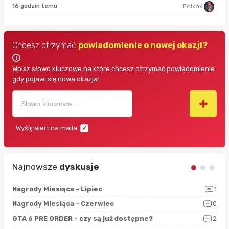
10 
16 godzin temu
Bolkox
Chcesz otrzymać
powiadomienie o nowej okazji?
Wpisz słowo kluczowe na które chcesz otrzymać powiadomienie
gdy pojawi się nowa okazja:
Wyślij alert na maila
Najnowsze
dyskusje
3
Nagrody Miesiąca - Lipiec
1
RAN
5
Nagrody Miesiąca - Czerwiec
0
Zno
4
GTA 6 PRE ORDER - czy są już dostępne?
2
Nag