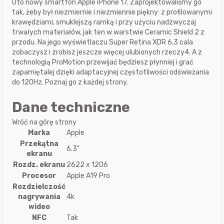
Oto nowy smartfon Apple iPhone 17. Zaprojektowaliśmy go
tak, żeby był niezmiernie i niezmiennie piękny: z profilowanymi
krawędziami, smuklejszą ramką i przy użyciu nadzwyczaj
trwałych materiałów, jak ten w warstwie Ceramic Shield 2 z
przodu. Na jego wyświetlaczu Super Retina XDR 6,3 cala
zobaczysz i zrobisz jeszcze więcej ulubionych rzeczy4. A z
technologią ProMotion przewijać będziesz płynniej i grać
zapamiętalej dzięki adaptacyjnej częstotliwości odświeżania
do 120Hz. Poznaj go z każdej strony.
Dane techniczne
Wróć na górę strony
Marka
Apple
Przekątna
6.3"
ekranu
Rozdz. ekranu
2622 x 1206
Procesor
Apple A19 Pro
Rozdzielczość
nagrywania
4k
wideo
NFC
Tak