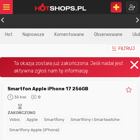
Hot
Najnowsze
Komentowane
Obserwowane
Ulu
FILTRUJ
Smartfon Apple iPhone 17 256GB
30 kwi
0
ZAKOŃCZONO
Vobis
Apple
Smartfony
Smartfony i Smartwatche
Smartfony Apple (iPhone)