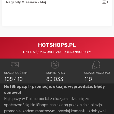
0
Nagrody Miesiąca - Maj
1
Rap
HOTSHOPS.PL
DZIEL SIĘ OKAZJAMI, ZDOBYWAJ NAGRODY!
OKAZJI OGÓŁEM
KOMENTARZY
OKAZJI WCZORAJ
108 410
83 033
118
HotShops.pl - promocje, okazje, wyprzedaże, błędy
cenowe!
Najlepszy w Polsce portal z okazjami, dziel się ze
społecznością HotShops znalezioną przez ciebie okazją,
promocją, kodem rabatowym, oceniaj komentuj zdobywaj