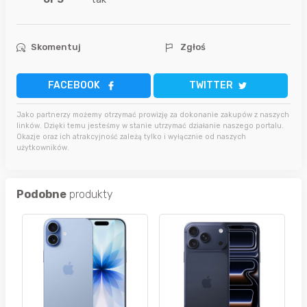
Skomentuj
Zgłoś
FACEBOOK
TWITTER
Jako partnerzy możemy otrzymać prowizję za dokonanie zakupów z naszych
linków. Dzięki temu jesteśmy w stanie utrzymać działanie naszego portalu.
Okazje oraz ich atrakcyjność zależą tylko i wyłącznie od naszych
użytkowników.
Podobne
produkty