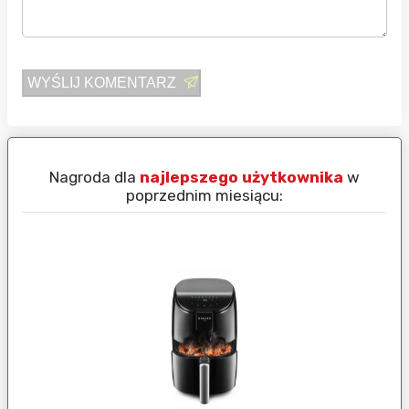
WYŚLIJ KOMENTARZ
Nagroda dla
najlepszego użytkownika
w
N
poprzednim miesiącu: