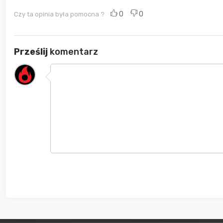
0
0
Czy ta opinia była pomocna ?
Prześlij
komentarz