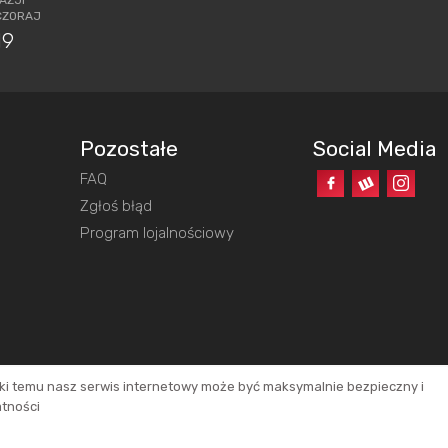
CZORAJ
19
Pozostałe
Social Media
FAQ
o
Zgłoś błąd
Program lojalnościowy
ęki temu nasz serwis internetowy może być maksymalnie bezpieczny i
atności