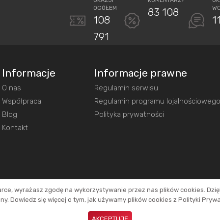
OGÓŁEM
W
83 108
108
1
791
Informacje
Informacje prawne
O nas
Regulamin serwisu
Współpraca
Regulamin programu lojalnościoweg
Blog
Polityka prywatności
Kontakt
arce, wyrażasz zgodę na wykorzystywanie przez nas plików cookies. Dzi
y. Dowiedz się więcej o tym, jak używamy plików cookies z Polityki Pryw
inków. Dzięki temu jesteśmy w stanie utrzymać działanie naszego portalu.
AKCEPTUJĘ