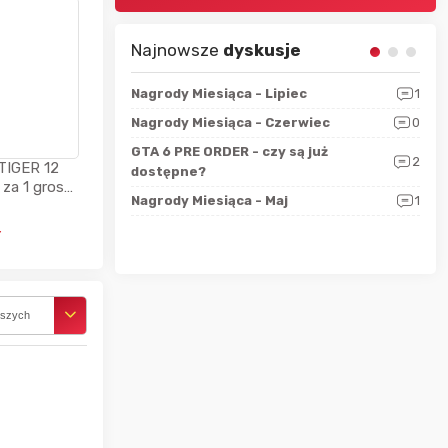
Najnowsze
dyskusje
sza?
3
Nagrody Miesiąca - Lipiec
1
RAN
 logicznie
Nagrody Miesiąca - Czerwiec
0
Zno
5
ALL
GTA 6 PRE ORDER - czy są już
2
TIGER 12
4
dostępne?
Nag
 za 1 grosz
rzec
0
Nagrody Miesiąca - Maj
1
Rapo
uchawki
Hot
ł
rszych