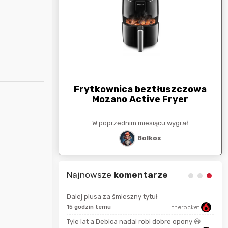
arunkowa
G
250zł
Frytkownica beztłuszczowa
Mozano Active Fryer
esiącu wygrał
W poprzednim miesiącu wygrał
stat
Bolkox
Najnowsze
komentarze
Dalej plusa za śmieszny tytuł
15 godzin temu
therocket
16 s
eltan
Tyle lat a Debica nadal robi dobre opony 😃