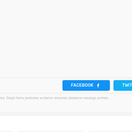
4 godziny temu
Jp79
7 godzin temu
4 godziny temu
Jp79
8 godzin temu
4 godziny temu
buba72
8 godzin temu
FACEBOOK
TWI
w. Dzięki temu jesteśmy w stanie utrzymać działanie naszego portalu.