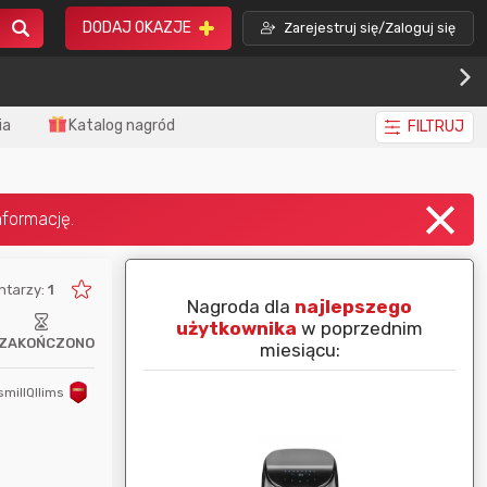
DODAJ OKAZJE
Zarejestruj się/Zaloguj się
ia
Katalog nagród
FILTRUJ
ntarzy:
1
piej ocenianą
Nagroda dla
najlepszego
nim miesiącu:
użytkownika
w poprzednim
ZAKOŃCZONO
miesiącu:
smillQllims