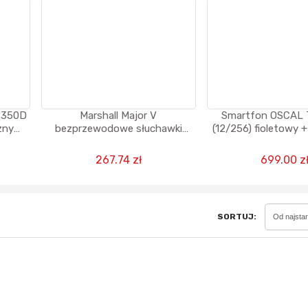
Sferis - czemu odstra
Czy moze ktos to jakos
wytłumaczyc.
m 350D
Marshall Major V
Smartfon OSCAL 
Katalog nagród
zny
bezprzewodowe słuchawki
(12/256) fioletowy +
Nagrody Miesiąca - Ma
Bluetooth, 100 godzin
głośnik albo sł
odtwarzania - czarne
267.74 zł
699.00 z
SORTUJ:
Od najsta