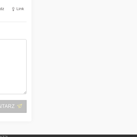
dz
Link
NTARZ
AZJI