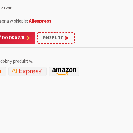
 z Chin
ępna w sklepie:
Aliexpress
 DO OKAZJI
GM2PL07
Karta podarunkowa
Karta pod
Allegro 150zł
Amazon 
dobny produkt w:
W poprzednim mi
Le
16 sekund temu
chuddy22
7 godzin temu