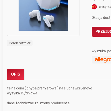
Wysyłka
Okazja dost
PRZEJDŹ
Gofrownica GÖTZE & JENSEN
a beztłuszczowa
DW900 1600W
Pełen rozmiar
Active Fryer
Wyszukaj po
im miesiącu wygrał
Bolkox
OPIS
fajna cena ( chyba premierowa ) na słuchawki Lenovo
wysylka 15/dniowa
15 godzin temu
therocket
dane techniczne ze strony producenta