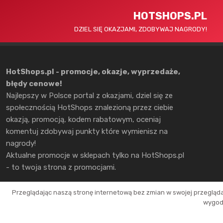
HOTSHOPS.PL
DZIEL SIĘ OKAZJAMI, ZDOBYWAJ NAGRODY!
HotShops.pl - promocje, okazje, wyprzedaże,
błędy cenowe!
Najlepszy w Polsce portal z okazjami, dziel się ze
społecznością HotShops znalezioną przez ciebie
okazją, promocją, kodem rabatowym, oceniaj
komentuj zdobywaj punkty które wymienisz na
nagrody!
Aktualne promocje w sklepach tylko na HotShops.pl
- to twoja strona z promocjami.
Przeglądając naszą stronę internetową bez zmian w swojej przegląd
wygodn
Copyright © 2026 HotShops.pl - Wszelkie prawa zastrzeżone.
Jako partnerzy możemy otrzymać prowizję za dokonanie zakupów z naszych l