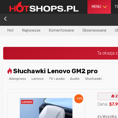
MENU
T
Hot
Najnowsze
Komentowane
Obserwowane
U
Słuchawki Lenovo GM2 pro
dla
najlepszego
Nagroda dla
najlepszego
Aliexpress
Lenovo
TV i audio
Audio
Słuchawki
ika
w poprzednim
użytkownika
w tym miesiącu:
iesiącu:
2
- 48%
Cena:
$
7.
Wysyłka