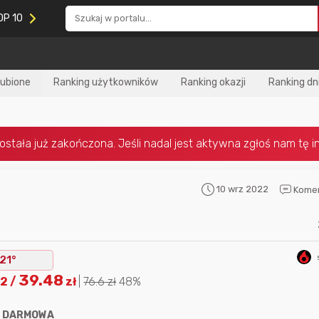
OP 10
lubione
Ranking użytkowników
Ranking okazji
Ranking dn
10 wrz 2022
Kome
Nagroda za
najlepiej ocenianą
Nagroda za
najle
okazję
w tym miesiącu:
okazję
w poprzed
21°
39.48
92
/
zł
|
76.6
zł
48%
:
DARMOWA