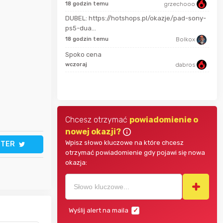
18 godzin temu
grzechooo
4 go
zenek781
DUBEL: https://hotshops.pl/okazje/pad-sony-
ps5-dua...
4 go
18 godzin temu
Bolkox
romez555
Spoko cena
4 go
wczoraj
dabros
lg225karol
Chcesz otrzymać
powiadomienie o
nowej okazji?
Wpisz słowo kluczowe na które chcesz
TTER
otrzymać powiadomienie gdy pojawi się nowa
okazja:
Wyślij alert na maila