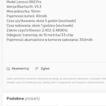
Model: Lenovo GM2 Pro
18 godzin temu
grzechooo
Wersja Bluetooth: V5.3
Mów jednostka: 10mm
Pojemność baterii: 40mAh
18 godzin temu
Bolkox
Czas użytkowania: około 5 godzin (słuchawki)
Czas ładowania: około 1 godziny (słuchawki)
Zakres częstotliwości: 2.402-2.480KHz
wczoraj
dabros
Odległość transmisji: do 10 metrów/33 stóp
Pojemność akumulatora w komorze ładowania: 350mAh
Skomentuj
Zgłoś
Jako partnerzy możemy otrzymać prowizję za dokonanie zakupów z naszych linkó
Okazje oraz ich atrakcyjność zależą tylko i wyłącznie od naszych użytkowników.
Podobne
produkty