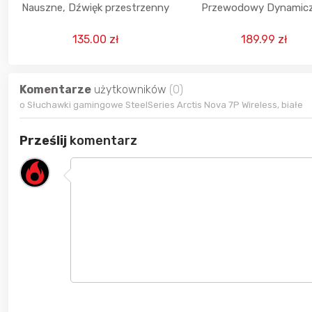
Nauszne, Dźwięk przestrzenny
Przewodowy Dynamic
Czarny
135.00 zł
189.99 zł
Komentarze
użytkowników
(0)
o Słuchawki gamingowe SteelSeries Arctis Nova 7P Wireless, białe
Prześlij
komentarz