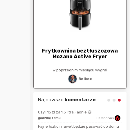
arunkowa
G
250zł
Frytkownica beztłuszczowa
Mozano Active Fryer
esiącu wygrał
W poprzednim miesiącu wygrał
stat
Bolkox
Najnowsze
komentarze
Czyli 15 zł za 1,5 litra, ładnie 😃
godzinę temu
Harandoris
10 s
Harandoris
Fajne łóżko i nawet będzie pasować do domu