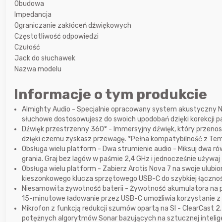
Obudowa
Impedancja
godzinę temu
Harandoris
Ograniczanie zakłóceń dźwiękowych
Częstotliwość odpowiedzi
godzinę temu
Harandoris
Czułość
Jack do słuchawek
2 godziny temu
lubek4
Nazwa modelu
Informacje o tym produkcie
Almighty Audio - Specjalnie opracowany system akustyczny Nov
słuchowe dostosowujesz do swoich upodobań dzięki korekcji pa
Dźwięk przestrzenny 360° - Immersyjny dźwięk, który przenosi 
dzięki czemu zyskasz przewagę. *Pełna kompatybilność z Tem
Obsługa wielu platform - Dwa strumienie audio - Miksuj dwa r
grania. Graj bez lagów w paśmie 2,4 GHz i jednocześnie używa
Obsługa wielu platform - Zabierz Arctis Nova 7 na swoje ulubio
kieszonkowego klucza sprzętowego USB-C do szybkiej łączno
Niesamowita żywotność baterii - Żywotność akumulatora na po
15-minutowe ładowanie przez USB-C umożliwia korzystanie z
Mikrofon z funkcją redukcji szumów opartą na SI - ClearCast 2
potężnych algorytmów Sonar bazujących na sztucznej inteligenc