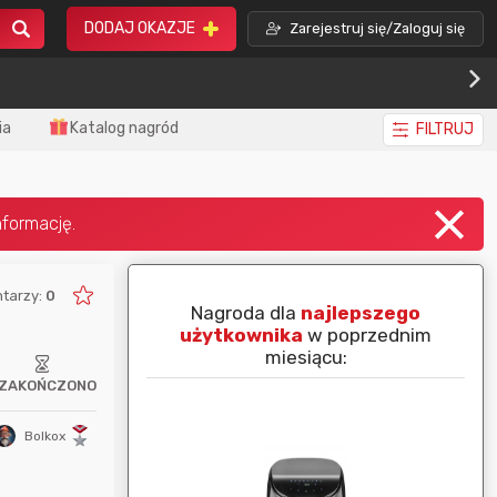
DODAJ OKAZJE
Zarejestruj się/Zaloguj się
ia
Katalog nagród
FILTRUJ
tarzy:
0
piej ocenianą
Nagroda dla
najlepszego
nim miesiącu:
użytkownika
w poprzednim
miesiącu:
ZAKOŃCZONO
Bolkox