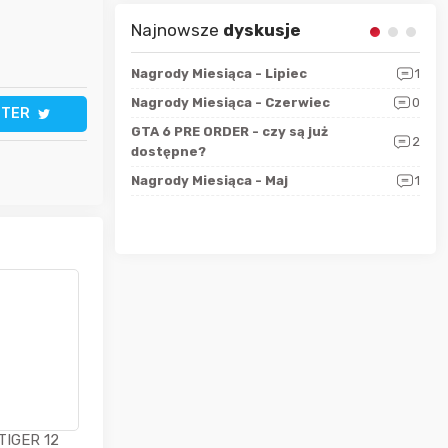
Najnowsze
dyskusje
sza?
3
Nagrody Miesiąca - Lipiec
1
RAN
 logicznie
Nagrody Miesiąca - Czerwiec
0
Zno
5
TTER
ALL
GTA 6 PRE ORDER - czy są już
2
4
dostępne?
Nag
rzec
0
Nagrody Miesiąca - Maj
1
Rapo
Hot
TIGER 12