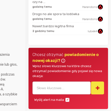
czy na ...
20 m
Harandoris
godzinę temu
Harandoris
Drogo no ale spora ta lodówka
godzinę temu
Harandoris
42 m
Remik
Nawet bardzo legitna firma
2 godziny temu
lubek4
46 m
Harandoris
Chcesz otrzymać
powiadomienie o
ażenia
nowej okazji?
e lub głos,
Wpisz słowo kluczowe na które chcesz
otrzymać powiadomienie gdy pojawi się nowa
i podczas
okazja:
tów.
awą
-A.
, a szybkie
Wyślij alert na maila
e wsparciem