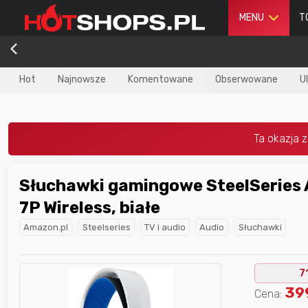
MENU
T
Hot
Najnowsze
Komentowane
Obserwowane
U
Słuchawki gamingowe SteelSeries 
dla
najlepszego
Nagroda dla
najlepszego
7P Wireless, białe
ika
w poprzednim
użytkownika
w tym miesiącu:
iesiącu:
Amazon.pl
Steelseries
TV i audio
Audio
Słuchawki
7
39
Cena: