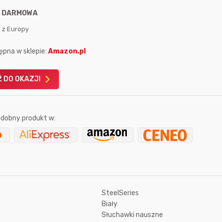
:
DARMOWA
 z Europy
ępna w sklepie:
Amazon.pl
Karta podarunkowa
Karta pod
 DO OKAZJI
Allegro 150zł
Amazon 
W poprzednim mi
dobny produkt w:
Le
SteelSeries
10 sekund temu
mariolawiki1
Biały
53 minuty temu
Słuchawki nauszne