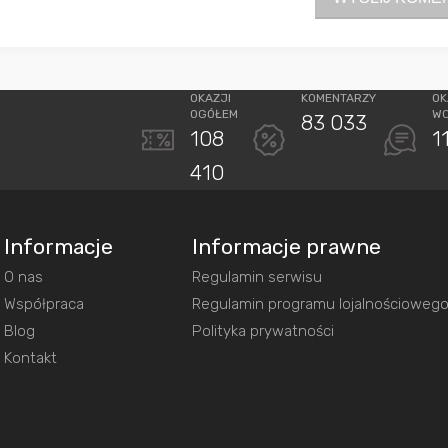
OKAZJI
KOMENTARZY
OK
OGÓŁEM
W
83 033
108
1
410
Informacje
Informacje prawne
O nas
Regulamin serwisu
Współpraca
Regulamin programu lojalnościoweg
Blog
Polityka prywatności
Kontakt