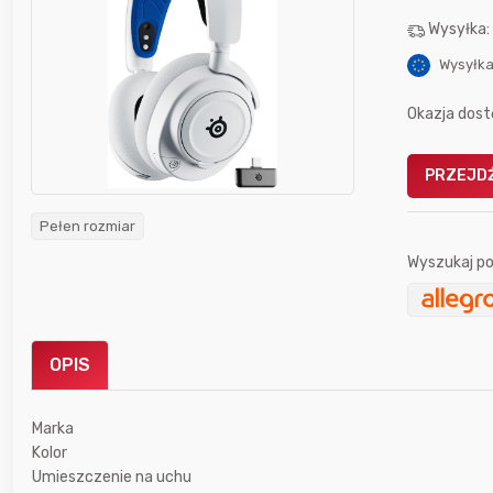
Wysyłka
Wysyłka
Okazja dost
Gofrownica GÖTZE & JENSEN
PRZEJDŹ
a beztłuszczowa
DW900 1600W
Active Fryer
Pełen rozmiar
Wyszukaj po
im miesiącu wygrał
Bolkox
OPIS
Marka
godzinę temu
Harandoris
Kolor
Umieszczenie na uchu