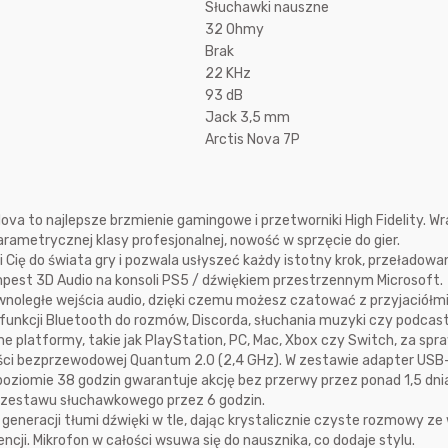
Słuchawki nauszne
20 minut temu
natalok
32 Ohmy
godzinę temu
Brak
22 KHz
42 minuty temu
Rozmaryn
93 dB
godzinę temu
Jack 3,5 mm
46 minut temu
dzoker
Arctis Nova 7P
godzinę temu
a to najlepsze brzmienie gamingowe i przetworniki High Fidelity. Wr
rametrycznej klasy profesjonalnej, nowość w sprzęcie do gier.
Cię do świata gry i pozwala usłyszeć każdy istotny krok, przeładowani
pest 3D Audio na konsoli PS5 / dźwiękiem przestrzennym Microsoft.
ównoległe wejścia audio, dzięki czemu możesz czatować z przyjaciółm
j funkcji Bluetooth do rozmów, Discorda, słuchania muzyki czy podcas
ne platformy, takie jak PlayStation, PC, Mac, Xbox czy Switch, za spr
ści bezprzewodowej Quantum 2.0 (2,4 GHz). W zestawie adapter USB
ziomie 38 godzin gwarantuje akcję bez przerwy przez ponad 1,5 dnia
 zestawu słuchawkowego przez 6 godzin.
. generacji tłumi dźwięki w tle, dając krystalicznie czyste rozmowy z
ji. Mikrofon w całości wsuwa się do nausznika, co dodaje stylu.