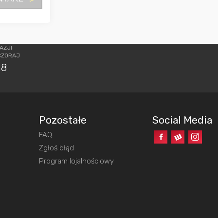
AZJI
CZORAJ
18
Pozostałe
Social Media
FAQ
o
Zgłoś błąd
Program lojalnościowy