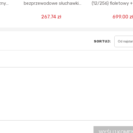
zny
bezprzewodowe słuchawki
(12/256) fioletowy +
Bluetooth, 100 godzin
głośnik albo sł
odtwarzania - czarne
267.74 zł
699.00 z
SORTUJ:
Od najsta
WYŚLIJ KOME