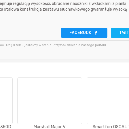
jmuje regulację wysokości, obracane nauszniki z wkładkami z pianki
ekka stalowa konstrukcja zestawu słuchawkowego gwarantuje wysoką
Sferis - czemu odstra
Czy moze ktos to jakos
FACEBOOK
TWI
wytłumaczyc.
Katalog nagród
w. Dzięki temu jesteśmy w stanie utrzymać działanie naszego portalu.
Nagrody Miesiąca - Ma
m 350D
Marshall Major V
Smartfon OSCAL 