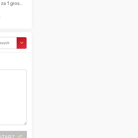
 za 1 grosz
uchawki
ł
rszych
NTARZ