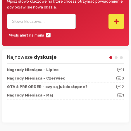
Wpisz słowo kluczowe na które chcesz otrzymać powiadomienie
gdy pojawi się nowa okazja:
Wyślij alert na maila
Najnowsze
dyskusje
3
Nagrody Miesiąca - Lipiec
1
RAN
5
Nagrody Miesiąca - Czerwiec
0
Zno
4
GTA 6 PRE ORDER - czy są już dostępne?
2
Nag
0
Nagrody Miesiąca - Maj
1
Rap