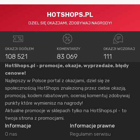
HOTSHOPS.PL
DZIEL SIĘ OKAZJAMI, ZDOBYWAJ NAGRODY!
OKAZJI OGÓŁEM
KOMENTARZY
OKAZJI WCZORAJ
108 521
83 069
111
HotShops.pl - promocje, okazje, wyprzedaże, błędy
cenowe!
Najlepszy w Polsce portal z okazjami, dziel się ze
społecznością HotShops znalezioną przez ciebie okazją,
promocją, kodem rabatowym, oceniaj komentuj zdobywaj
punkty które wymienisz na nagrody!
Aktualne promocje w sklepach tylko na HotShops.pl - to
twoja strona z promocjami.
Informacje
Informacje prawne
O nas
Regulamin serwisu