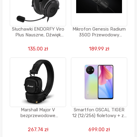
Słuchawki ENDORFY Viro
Mikrofon Genesis Radium
Plus Nauszne, Dźwięk
350D Przewodowy
przestrzenny
Dynamiczny Czarny
135.00 zł
189.99 zł
Marshall Major V
Smartfon OSCAL TIGER
bezprzewodowe
12 (12/256) fioletowy + za
słuchawki Bluetooth, 100
1 grosz głośnik albo
godzin odtwarzania -
słuchawki
267.74 zł
699.00 zł
czarne