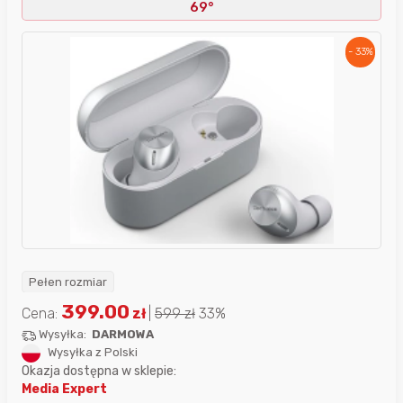
69°
- 33%
Pełen rozmiar
399.00
Cena:
zł
|
599
zł
33%
Wysyłka:
DARMOWA
Wysyłka z Polski
Okazja dostępna w sklepie:
Media Expert