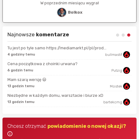
W poprzednim miesiącu wygrał
Bolkox
Najnowsze
komentarze
Tu jest po tyle samo https://mediamarkt.pl/pl/prod...
4 godziny temu
bullmastif
9 s
Cena początkowa z choinki urwana?
6 godzin temu
Putzig
3 m
Mam szarą wersję 😃
13 godzin temu
Mostek
29 
Niezbędne w każdym domu, warsztacie i biurze xD
13 godzin temu
bartekcmg
55 
Chcesz otrzymać
powiadomienie o nowej okazji?