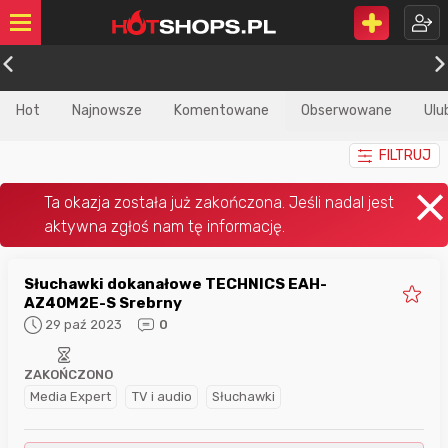
Hot
Najnowsze
Komentowane
Obserwowane
Ulu
FILTRUJ
Słuchawki dokanałowe TECHNICS EAH-
AZ40M2E-S Srebrny
29 paź 2023
0
ZAKOŃCZONO
Media Expert
TV i audio
Słuchawki