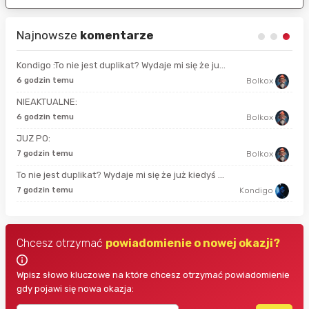
Najnowsze
komentarze
Kondigo :To nie jest duplikat? Wydaje mi się że ju...
13 
6 godzin temu
Bolkox
NIEAKTUALNE:
52 
6 godzin temu
Bolkox
JUZ PO:
god
7 godzin temu
Bolkox
To nie jest duplikat? Wydaje mi się że już kiedyś ...
god
7 godzin temu
Kondigo
Chcesz otrzymać
powiadomienie o nowej okazji?
Wpisz słowo kluczowe na które chcesz otrzymać powiadomienie
gdy pojawi się nowa okazja: