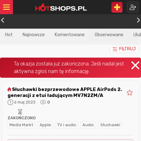
Hot
Najnowsze
Komentowane
Obserwowane
Ulu
FILTRUJ
Słuchawki bezprzewodowe APPLE AirPods 2.
generacji z etui ładującym MV7N2ZM/A
6 maj 2023
0
ZAKOŃCZONO
Media Markt
Apple
TV i audio
Audio
Słuchawki