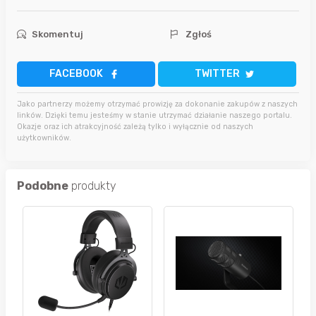
Skomentuj
Zgłoś
FACEBOOK
TWITTER
Jako partnerzy możemy otrzymać prowizję za dokonanie zakupów z naszych
linków. Dzięki temu jesteśmy w stanie utrzymać działanie naszego portalu.
Okazje oraz ich atrakcyjność zależą tylko i wyłącznie od naszych
użytkowników.
Podobne
produkty