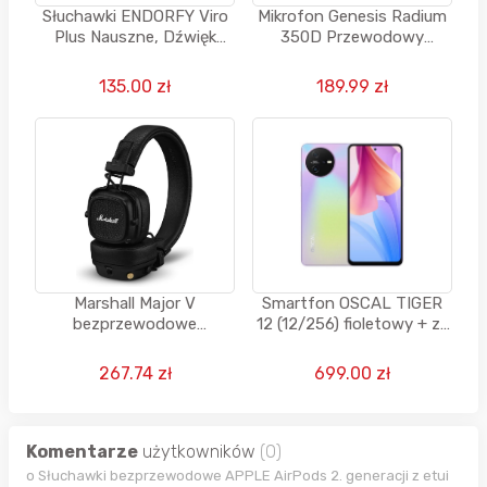
Słuchawki ENDORFY Viro
Mikrofon Genesis Radium
Plus Nauszne, Dźwięk
350D Przewodowy
przestrzenny
Dynamiczny Czarny
135.00 zł
189.99 zł
Marshall Major V
Smartfon OSCAL TIGER
bezprzewodowe
12 (12/256) fioletowy + za
słuchawki Bluetooth, 100
1 grosz głośnik albo
godzin odtwarzania -
słuchawki
267.74 zł
699.00 zł
czarne
Komentarze
użytkowników
(0)
o Słuchawki bezprzewodowe APPLE AirPods 2. generacji z etui