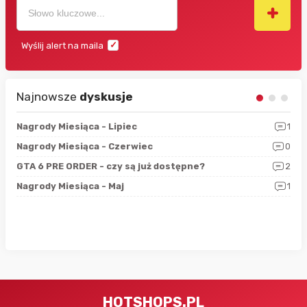
Wyślij alert na maila
Najnowsze
dyskusje
3
Nagrody Miesiąca - Lipiec
1
RAN
5
Nagrody Miesiąca - Czerwiec
0
Zno
4
GTA 6 PRE ORDER - czy są już dostępne?
2
Nag
0
Nagrody Miesiąca - Maj
1
Rap
HOTSHOPS.PL