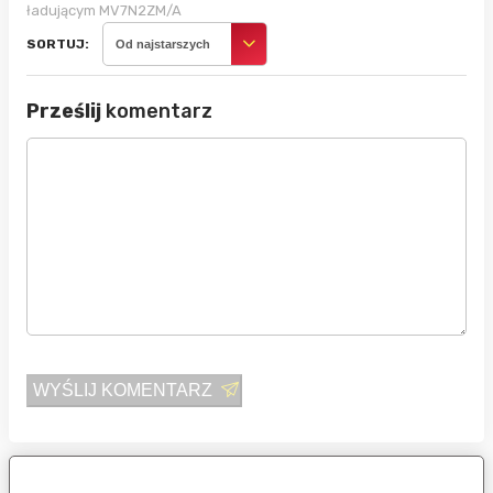
ładującym MV7N2ZM/A
SORTUJ:
Od najstarszych
Prześlij
komentarz
WYŚLIJ KOMENTARZ