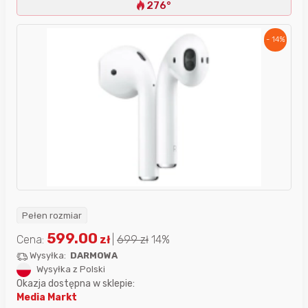
276°
- 14%
Pełen rozmiar
599.00
Cena:
zł
|
699
zł
14%
Wysyłka:
DARMOWA
Wysyłka z Polski
Okazja dostępna w sklepie:
Media Markt