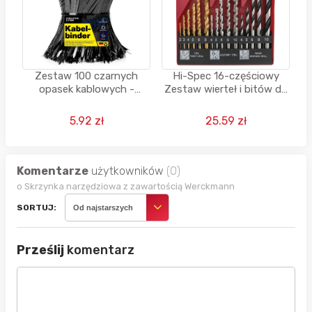
Zestaw 100 czarnych
Hi-Spec 16-częściowy
opasek kablowych -
Zestaw wierteł i bitów do
Krótkie i długie, Odporne
wkrętarek – wiertła
na rozerwanie i
metryczne do stali i
5.92 zł
25.59 zł
promieniowanie UV (2
betonu
rozmiary)
Komentarze
użytkowników
(0)
o Skrzynka narzędziowa z zawartością Werckmann
SORTUJ:
Od najstarszych
Prześlij
komentarz