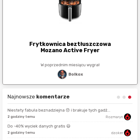
Frytkownica beztłuszczowa
Mozano Active Fryer
W poprzednim miesiącu wygrał
Bolkox
Najnowsze
komentarze
Niestety fabuła beznadziejna 😞 i brakuje tych gadż...
2 godziny temu
Rozmaryn
8 s
Do -40% wyciek danych gratis 😃
2 godziny temu
dzoker
58 