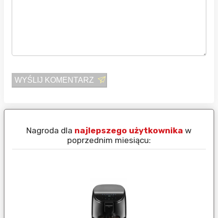
WYŚLIJ KOMENTARZ
Nagroda dla
najlepszego użytkownika
w
N
poprzednim miesiącu: