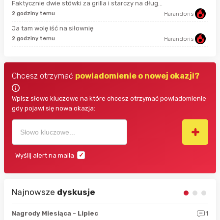
Faktycznie dwie stówki za grilla i starczy na dług...
2 godziny temu
Harandoris
min
Ja tam wolę iść na siłownię
2 godziny temu
Harandoris
19 
Chcesz otrzymać
powiadomienie o nowej okazji?
Wpisz słowo kluczowe na które chcesz otrzymać powiadomienie
gdy pojawi się nowa okazja:
Wyślij alert na maila
Najnowsze
dyskusje
3
Nagrody Miesiąca - Lipiec
1
RAN