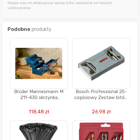
Okazje oraz ich atrakcyjność zależą tylko i wyłącznie od naszych
użytkowników.
Podobne
produkty
Brüder Mannesmann M
Bosch Professional 25-
211-430 skrzynka
częściowy Zestaw bitów
narzędziowa montażowa
do wkrętarek Extra Hard
118.48 zł
26.98 zł