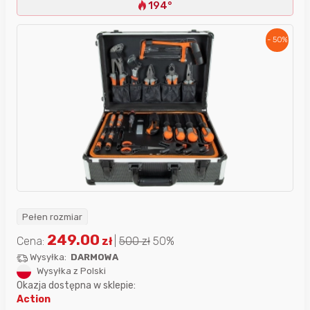
194°
- 50%
Pełen rozmiar
249.00
Cena:
zł
|
500
zł
50%
Wysyłka:
DARMOWA
Wysyłka z Polski
Okazja dostępna w sklepie:
Action