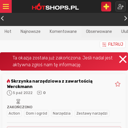
Hot
Najnowsze
Komentowane
Obserwowane
Ulu
FILTRUJ
Skrzynka narzędziowa z zawartością
Werckmann
5 paź 2022
0
ZAKOŃCZONO
Action
Dom i ogród
Narzędzia
Zestawy narzędzi