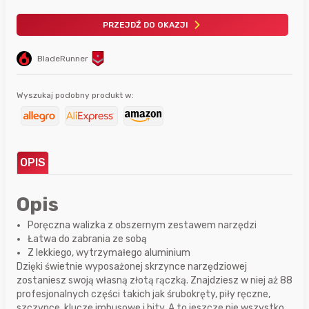
PRZEJDŹ DO OKAZJI
BladeRunner
Wyszukaj podobny produkt w:
OPIS
Opis
Poręczna walizka z obszernym zestawem narzędzi
Łatwa do zabrania ze sobą
Z lekkiego, wytrzymałego aluminium
Dzięki świetnie wyposażonej skrzynce narzędziowej
zostaniesz swoją własną złotą rączką. Znajdziesz w niej aż 88
profesjonalnych części takich jak śrubokręty, piły ręczne,
szczypce, klucze imbusowe i bity. A to jeszcze nie wszystko.