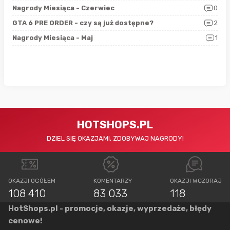
5
Nagrody Miesiąca - Czerwiec
0
Zno
4
GTA 6 PRE ORDER - czy są już dostępne?
2
Nag
0
Nagrody Miesiąca - Maj
1
Rap
HOTSHOPS.PL
DZIEL SIĘ OKAZJAMI, ZDOBYWAJ NAGRODY!
OKAZJI OGÓŁEM
KOMENTARZY
OKAZJI WCZORAJ
108 410
83 033
118
HotShops.pl - promocje, okazje, wyprzedaże, błędy
cenowe!