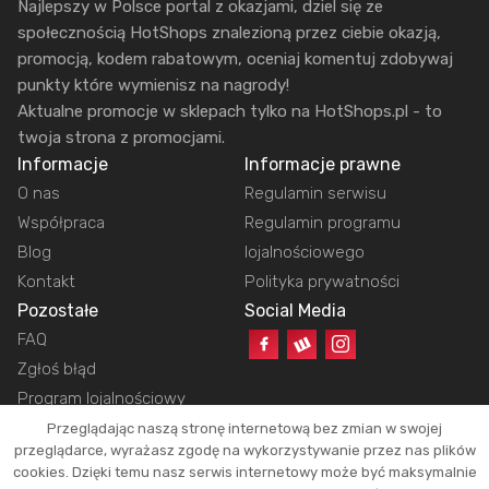
Najlepszy w Polsce portal z okazjami, dziel się ze
społecznością HotShops znalezioną przez ciebie okazją,
promocją, kodem rabatowym, oceniaj komentuj zdobywaj
punkty które wymienisz na nagrody!
Aktualne promocje w sklepach tylko na HotShops.pl - to
twoja strona z promocjami.
Informacje
Informacje prawne
O nas
Regulamin serwisu
Współpraca
Regulamin programu
Blog
lojalnościowego
Kontakt
Polityka prywatności
Pozostałe
Social Media
FAQ
Zgłoś błąd
Program lojalnościowy
Przeglądając naszą stronę internetową bez zmian w swojej
przeglądarce, wyrażasz zgodę na wykorzystywanie przez nas plików
cookies. Dzięki temu nasz serwis internetowy może być maksymalnie
Copyright © 2026 HotShops.pl - Wszelkie prawa zastrzeżone.