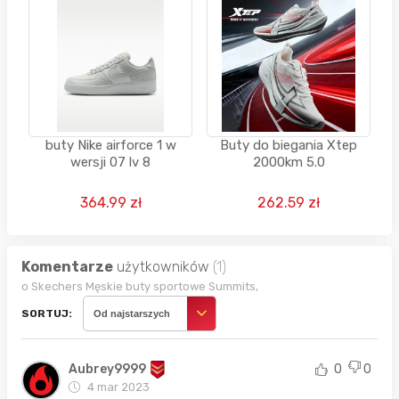
buty Nike airforce 1 w
Buty do biegania Xtep
wersji 07 lv 8
2000km 5.0
364.99 zł
262.59 zł
Komentarze
użytkowników
(1)
o Skechers Męskie buty sportowe Summits,
SORTUJ:
Od najstarszych
Aubrey9999
0
0
4 mar 2023