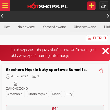
Hot
Najnowsze
Komentowane
Obserwowane
Ulu
FILTRUJ
Skechers Męskie buty sportowe Summits,
4 mar 2023
1
ZAKOŃCZONO
Amazon.pl
Moda męska
Moda
Buty
84°