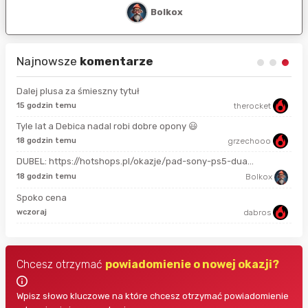
Bolkox
Najnowsze
komentarze
Dalej plusa za śmieszny tytuł
15 godzin temu
therocket
16 
Tyle lat a Debica nadal robi dobre opony 😃
18 godzin temu
grzechooo
4 g
DUBEL: https://hotshops.pl/okazje/pad-sony-ps5-dua...
4 g
18 godzin temu
Bolkox
Spoko cena
4 g
wczoraj
dabros
Chcesz otrzymać
powiadomienie o nowej okazji?
Wpisz słowo kluczowe na które chcesz otrzymać powiadomienie