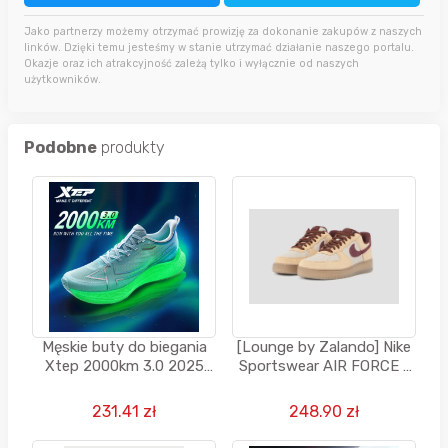
Jako partnerzy możemy otrzymać prowizję za dokonanie zakupów z naszych
linków. Dzięki temu jesteśmy w stanie utrzymać działanie naszego portalu.
Okazje oraz ich atrakcyjność zależą tylko i wyłącznie od naszych
użytkowników.
Podobne
produkty
Męskie buty do biegania
[Lounge by Zalando] Nike
Xtep 2000km 3.0 2025
Sportswear AIR FORCE 1
Wiosna Lekkie
UNISEX - Sneakersy niskie
- beżowy
231.41 zł
248.90 zł