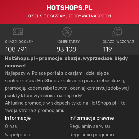
HOTSHOPS.PL
DZIEL SIĘ OKAZJAMI, ZDOBYWAJ NAGRODY!
OKAZJI OGÓŁEM
KOMENTARZY
OKAZJI WCZORAJ
108 791
83 108
119
HotShops.pl - promocje, okazje, wyprzedaże, błędy
cenowe!
Najlepszy w Polsce portal z okazjami, dziel się ze
społecznością HotShops znalezioną przez ciebie okazją,
promocją, kodem rabatowym, oceniaj komentuj zdobywaj
punkty które wymienisz na nagrody!
Aktualne promocje w sklepach tylko na HotShops.pl - to
twoja strona z promocjami.
Informacje
Informacje prawne
O nas
Regulamin serwisu
Współpraca
Regulamin programu