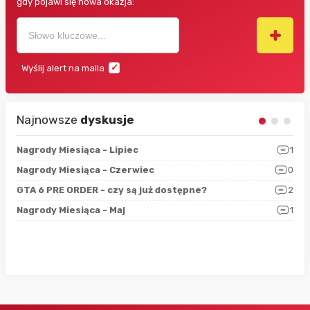
gdy pojawi się nowa okazja:
Wyślij alert na maila
Najnowsze
dyskusje
3
Nagrody Miesiąca - Lipiec
1
RAN
5
Nagrody Miesiąca - Czerwiec
0
Zno
4
GTA 6 PRE ORDER - czy są już dostępne?
2
Nag
0
Nagrody Miesiąca - Maj
1
Rap