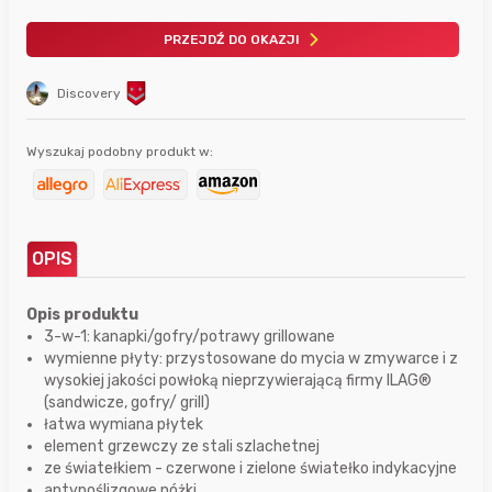
PRZEJDŹ DO OKAZJI
Discovery
Wyszukaj podobny produkt w:
OPIS
Opis produktu
3-w-1: kanapki/gofry/potrawy grillowane
wymienne płyty: przystosowane do mycia w zmywarce i z
wysokiej jakości powłoką nieprzywierającą firmy ILAG®
(sandwicze, gofry/ grill)
łatwa wymiana płytek
element grzewczy ze stali szlachetnej
ze światełkiem - czerwone i zielone światełko indykacyjne
antypoślizgowe nóżki