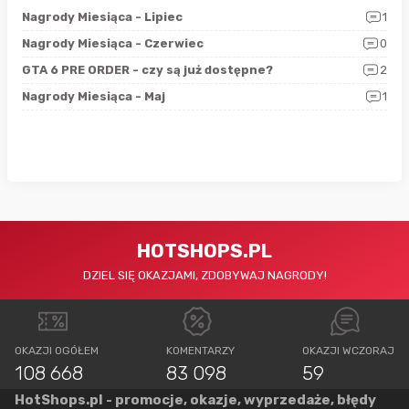
3
Nagrody Miesiąca - Lipiec
1
RAN
5
Nagrody Miesiąca - Czerwiec
0
Zno
4
GTA 6 PRE ORDER - czy są już dostępne?
2
Nag
0
Nagrody Miesiąca - Maj
1
Rap
HOTSHOPS.PL
DZIEL SIĘ OKAZJAMI, ZDOBYWAJ NAGRODY!
OKAZJI OGÓŁEM
KOMENTARZY
OKAZJI WCZORAJ
108 668
83 098
59
HotShops.pl - promocje, okazje, wyprzedaże, błędy