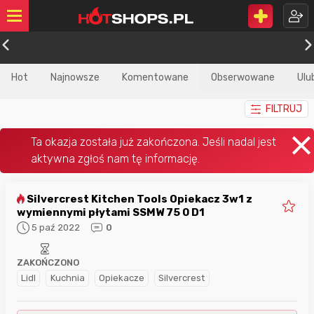
Hot
Najnowsze
Komentowane
Obserwowane
Ulu
FILTRUJ
Silvercrest Kitchen Tools Opiekacz 3w1 z
wymiennymi płytami SSMW 75 0 D1
5 paź 2022
0
ZAKOŃCZONO
Lidl
Kuchnia
Opiekacze
Silvercrest