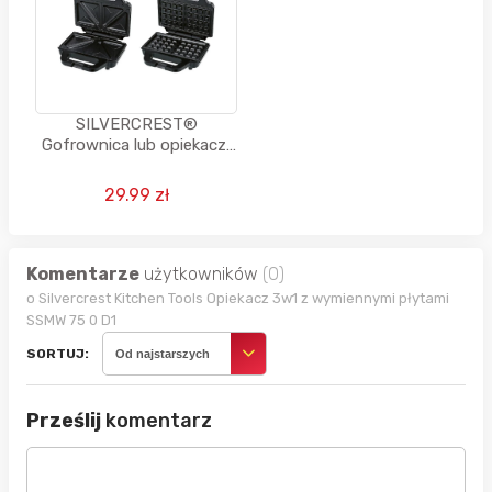
SILVERCREST®
Gofrownica lub opiekacz,
750W
29.99 zł
Komentarze
użytkowników
(0)
o Silvercrest Kitchen Tools Opiekacz 3w1 z wymiennymi płytami
SSMW 75 0 D1
SORTUJ:
Od najstarszych
Prześlij
komentarz