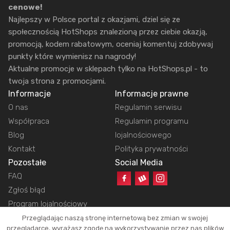
cenowe!
Najlepszy w Polsce portal z okazjami, dziel się ze
społecznością HotShops znalezioną przez ciebie okazją,
promocją, kodem rabatowym, oceniaj komentuj zdobywaj
punkty które wymienisz na nagrody!
Aktualne promocje w sklepach tylko na HotShops.pl - to
twoja strona z promocjami.
Informacje
Informacje prawne
O nas
Regulamin serwisu
Współpraca
Regulamin programu
Blog
lojalnościowego
Kontakt
Polityka prywatności
Pozostałe
Social Media
FAQ
Zgłoś błąd
Program lojalnościowy
Przeglądając naszą stronę internetową bez zmian w swojej
przeglądarce, wyrażasz zgodę na wykorzystywanie przez nas plików