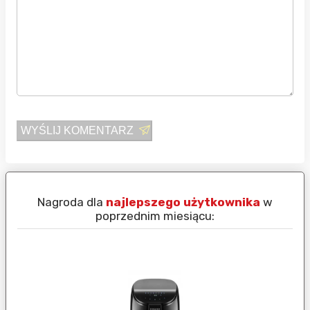
WYŚLIJ KOMENTARZ
Nagroda dla
najlepszego użytkownika
w
N
poprzednim miesiącu: