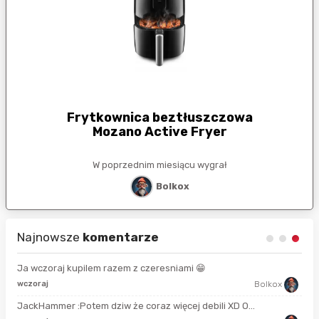
Frytkownica beztłuszczowa
Mozano Active Fryer
W poprzednim miesiącu wygrał
Bolkox
Najnowsze
komentarze
Ja wczoraj kupilem razem z czeresniami 😁
13 
wczoraj
Bolkox
JackHammer :Potem dziw że coraz więcej debili XD O...