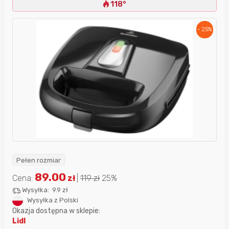
118°
- 25%
Pełen rozmiar
89.00
Cena:
zł
|
119
zł
25%
Wysyłka:
9.9 zł
Wysyłka z Polski
Okazja dostępna w sklepie:
Lidl