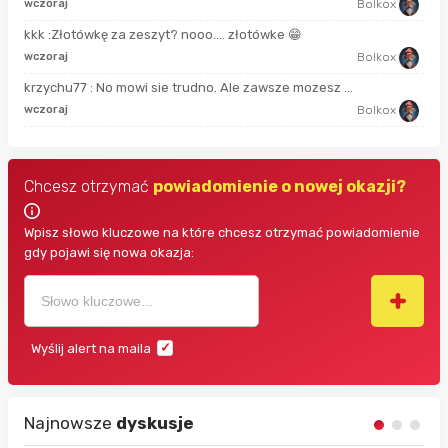
44 
wczoraj
Bolkox
kkk :Złotówkę za zeszyt? nooo…. złotówke 😁
7 g
wczoraj
Bolkox
krzychu77 : No mowi sie trudno. Ale zawsze mozesz ...
10 
wczoraj
Bolkox
Chcesz otrzymać
powiadomienie o nowej okazji?
Wpisz słowo kluczowe na które chcesz otrzymać powiadomienie
gdy pojawi się nowa okazja:
Wyślij alert na maila
Najnowsze
dyskusje