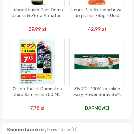
Laboratorium Pani Domu
Lenor Perełki zapachowe
Czarna & Złota Armatura
do prania 735g - Gold
500 ml
Orchid & Vanilla w
Rossmannie
29.99 zł
42.99 zł
Żel do toalet Domestos
ZWROT 100% za zakup
Zero Kamienia, 750 ML
Fairy Power Spray 3w1,
(1+1 GRATIS)
500 ml w drogerii
Rossmann - od
7.75 zł
DARMOWE!
Everydayme
Komentarze
użytkowników
(0)