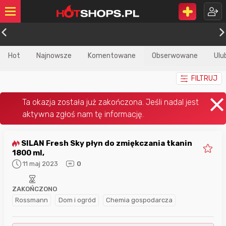
Hot
Najnowsze
Komentowane
Obserwowane
Ulu
FILTRUJ
SILAN Fresh Sky płyn do zmiękczania tkanin
1800 ml,
11 maj 2023
0
ZAKOŃCZONO
Rossmann
Dom i ogród
Chemia gospodarcza