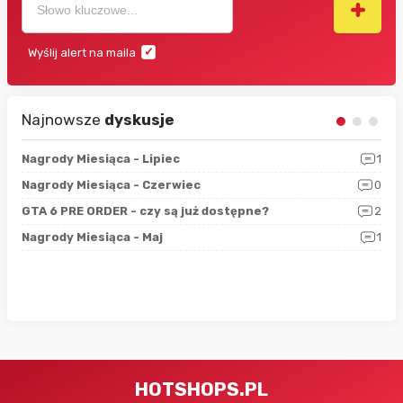
Wyślij alert na maila
Najnowsze
dyskusje
3
Nagrody Miesiąca - Lipiec
1
RAN
5
Nagrody Miesiąca - Czerwiec
0
Zno
4
GTA 6 PRE ORDER - czy są już dostępne?
2
Nag
0
Nagrody Miesiąca - Maj
1
Rap
HOTSHOPS.PL