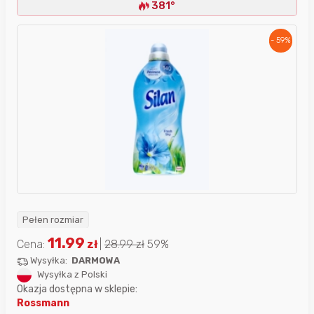
381°
- 59%
Pełen rozmiar
11.99
Cena:
zł
|
28.99
zł
59%
Wysyłka:
DARMOWA
Wysyłka z Polski
Okazja dostępna w sklepie:
Rossmann