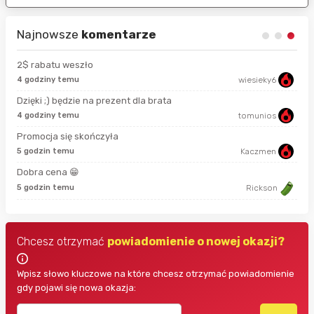
Najnowsze
komentarze
2$ rabatu weszło
4 godziny temu
wiesieky6
13 
Dzięki ;) będzie na prezent dla brata
4 godziny temu
tomunios
28 
Promocja się skończyła
5 godzin temu
Kaczmen
2 g
Dobra cena 😁
2 g
5 godzin temu
Rickson
Chcesz otrzymać
powiadomienie o nowej okazji?
Wpisz słowo kluczowe na które chcesz otrzymać powiadomienie
gdy pojawi się nowa okazja: