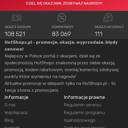
DZIEL SIĘ OKAZJAMI, ZDOBYWAJ NAGRODY!
OKAZJI OGÓŁEM
KOMENTARZY
OKAZJI WCZORAJ
108 521
83 069
111
HotShops.pl - promocje, okazje, wyprzedaże, błędy
cenowe!
Najlepszy w Polsce portal z okazjami, dziel się ze
społecznością HotShops znalezioną przez ciebie okazją,
promocją, kodem rabatowym, oceniaj komentuj zdobywaj
punkty które wymienisz na nagrody!
Aktualne promocje w sklepach tylko na HotShops.pl - to
twoja strona z promocjami.
Informacje
Informacje prawne
O nas
Regulamin serwisu
Współpraca
Regulamin programu
Blog
lojalnościowego
Kontakt
Polityka prywatności