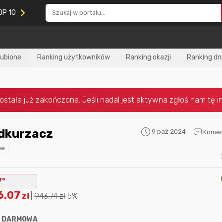
OP 10
lubione
Ranking użytkowników
Ranking okazji
Ranking dn
dkurzacz
9 paź 2024
Komen
Nagroda za
najlepiej ocenianą
Nagroda za
najle
ne
okazję
w tym miesiącu:
okazję
w poprzed
7°
6.07
zł
|
943.74
zł
5%
:
DARMOWA