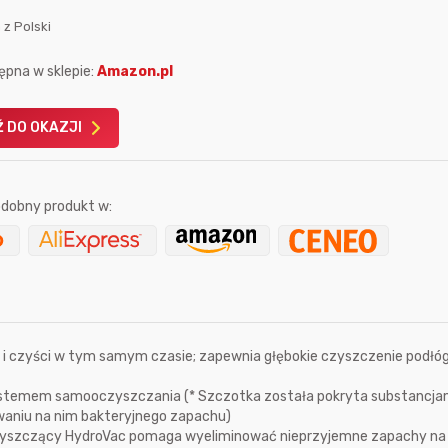
 z Polski
ępna w sklepie:
Amazon.pl
 DO OKAZJI
Karta podarunkowa
Karta pod
Allegro 150zł
Amazon 
dobny produkt w:
W poprzednim mi
Le
i czyści w tym samym czasie; zapewnia głębokie czyszczenie podłóg
stemem samooczyszczania (* Szczotka została pokryta substancja
waniu na nim bakteryjnego zapachu)
13 sekund temu
romez555
10 godzin temu
yszczący HydroVac pomaga wyeliminować nieprzyjemne zapachy na