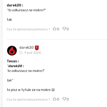
darek20 :
to odkurzacz na mokro?
tak
0
0
Czy ta opinia była pomocna ?
darek20
9 paź 2024
Texas :
darek20 :
to odkurzacz na mokro?
tak
to pisz w tytule ze na mokro 😃
0
0
Czy ta opinia była pomocna ?