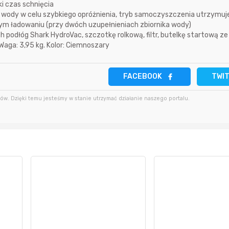
ki czas schnięcia
j wody w celu szybkiego opróżnienia, tryb samoczyszczenia utrzymuj
16 godzin temu
ym ładowaniu (przy dwóch uzupełnieniach zbiornika wody)
44 minuty temu
lg225karol
dłóg Shark HydroVac, szczotkę rolkową, filtr, butelkę startową ze
19 godzin temu
Waga: 3,95 kg. Kolor: Ciemnoszary
7 godzin temu
therocket
10 godzin temu
grzechooo
FACEBOOK
TWI
wczoraj
w. Dzięki temu jesteśmy w stanie utrzymać działanie naszego portalu.