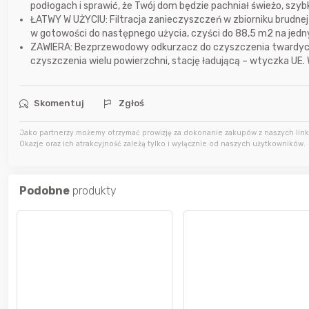
podłogach i sprawić, że Twój dom będzie pachniał świeżo, szyb
ŁATWY W UŻYCIU: Filtracja zanieczyszczeń w zbiorniku brudne
wczoraj
Bolkox
w gotowości do następnego użycia, czyści do 88,5 m2 na jedn
ZAWIERA: Bezprzewodowy odkurzacz do czyszczenia twardych po
czyszczenia wielu powierzchni, stację ładującą – wtyczka UE. 
wczoraj
Bolkox
Skomentuj
Zgłoś
wczoraj
Bolkox
Jako partnerzy możemy otrzymać prowizję za dokonanie zakupów z naszych linkó
Okazje oraz ich atrakcyjność zależą tylko i wyłącznie od naszych użytkowników.
Podobne
produkty