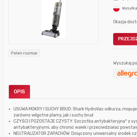
Wysyłka
Okazja dost
PRZEJDŹ
Gofrownica GÖTZE & JENSEN
a beztłuszczowa
DW900 1600W
Pełen rozmiar
Active Fryer
Wyszukaj po
im miesiącu wygrał
Bolkox
OPIS
USUWA MOKRY I SUCHY BRUD: Shark HydroVac odkurza, mopuje 
zarówno wilgotne plamy, jak i suchy brud
CZYŚCI I POZOSTAJE CZYSTY: Szczotka antybakteryjna* z sy
wczoraj
Bolkox
antybakteryjnymi, aby chronić wałek i przeciwdziałać powsta
NEUTRALIZATOR ZAPACHÓW: Dołączony uniwersalny środek cz