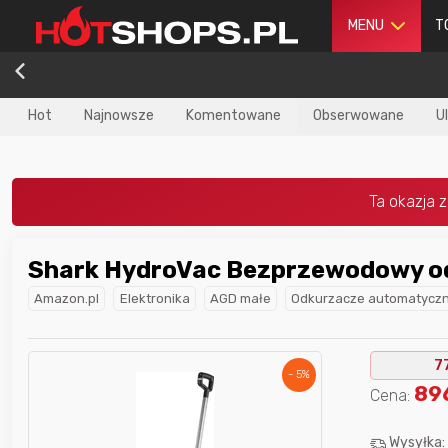
MENU
T
Hot
Najnowsze
Komentowane
Obserwowane
U
Shark HydroVac Bezprzewodowy o
dla
najlepszego
Nagroda dla
najlepszego
Amazon.pl
Elektronika
AGD małe
Odkurzacze automatycz
ika
w poprzednim
użytkownika
w tym miesiącu:
iesiącu:
7
- 5%
89
Cena:
Wysyłka