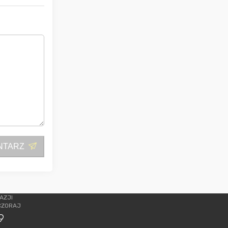
NTARZ
AZJI
CZORAJ
9