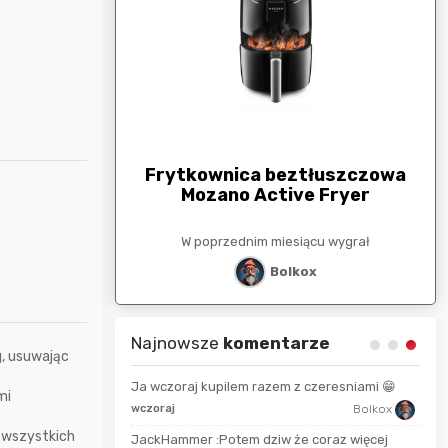
arunkowa
G
250zł
Frytkownica beztłuszczowa
Mozano Active Fryer
esiącu wygrał
W poprzednim miesiącu wygrał
stat
Bolkox
Najnowsze
komentarze
, usuwając
Ja wczoraj kupilem razem z czeresniami 😁
mi
wczoraj
Bolkox
13 s
Bolkox
 wszystkich
JackHammer :Potem dziw że coraz więcej