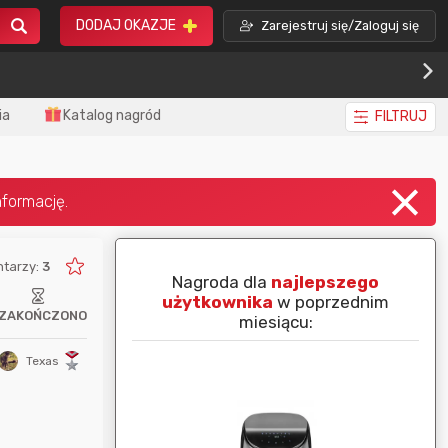
DODAJ OKAZJE
Zarejestruj się/Zaloguj się
ia
Katalog nagród
FILTRUJ
tarzy:
3
piej ocenianą
Nagroda dla
najlepszego
nim miesiącu:
użytkownika
w poprzednim
ZAKOŃCZONO
miesiącu:
Texas