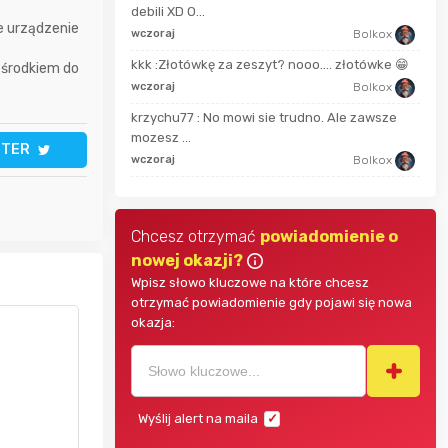
debili XD O...
e urządzenie
dabros
wczoraj
Bolkox
44 m
kkk :Złotówkę za zeszyt? nooo…. złotówke 😁
 środkiem do
vojtad
wczoraj
Bolkox
7 go
krzychu77 : No mowi sie trudno. Ale zawsze
mozesz ...
10 g
TTER
Bolkox
wczoraj
Bolkox
Chcesz otrzymać
powiadomienie o
nowej okazji?
Wpisz słowo kluczowe na które chcesz
otrzymać powiadomienie gdy pojawi się nowa
okazja:
Wyślij alert na maila