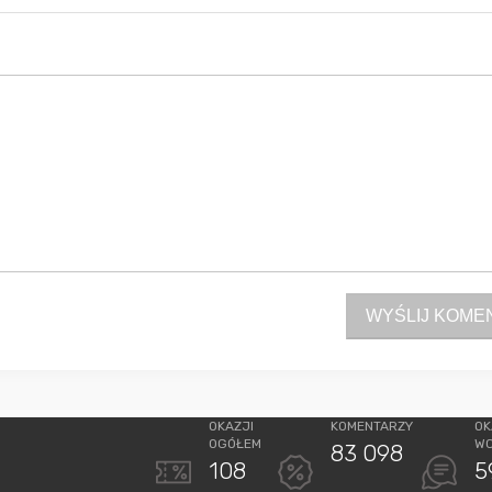
WYŚLIJ KOME
OKAZJI
KOMENTARZY
OK
OGÓŁEM
W
83 098
108
5