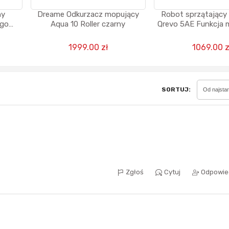
ny
Dreame Odkurzacz mopujący
Robot sprzątający
ego
Aqua 10 Roller czarny
Qrevo 5AE Funkcja
0 min
Stacja oczyszczając
mapy pomieszcze
Sferis - czemu odstra
1999.00 zł
1069.00 z
Czarny
Czy moze ktos to jakos
wytłumaczyc.
Katalog nagród
SORTUJ:
Od najsta
Nagrody Miesiąca - Ma
Zgłoś
Cytuj
Odpowie