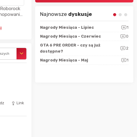
 Roborock
Najnowsze
dyskusje
 mopowania
a Tworzenie
nia 64dB
sza?
3
Nagrody Miesiąca - Lipiec
1
RAN
ł
 logicznie
Nagrody Miesiąca - Czerwiec
0
Zno
5
ALL
GTA 6 PRE ORDER - czy są już
2
4
dostępne?
Nag
rszych
rzec
0
Nagrody Miesiąca - Maj
1
Rapo
Hot
dz
Link