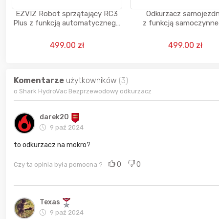
EZVIZ Robot sprzątający RC3
Odkurzacz samojezd
Plus z funkcją automatycznego
z funkcją samoczynn
opróżniania pojemnika
opróżniania 2600 mAh 15
270 ml + 3 L
499.00 zł
499.00 zł
Komentarze
użytkowników
(3)
o Shark HydroVac Bezprzewodowy odkurzacz
darek20
9 paź 2024
to odkurzacz na mokro?
0
0
Czy ta opinia była pomocna ?
Texas
9 paź 2024