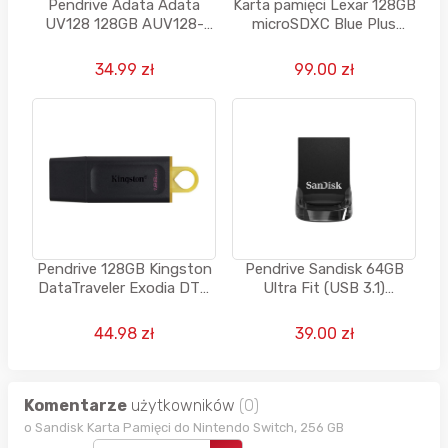
Pendrive Adata Adata
Karta pamięci Lexar 128GB
UV128 128GB AUV128-
microSDXC Blue Plus
128G-RBE - USB 3.2 Gen. 1
UHS-I A2 V30
34.99 zł
99.00 zł
Pendrive 128GB Kingston
Pendrive Sandisk 64GB
DataTraveler Exodia DTX
Ultra Fit (USB 3.1)
USB 3.2 DTX
130MB/s
44.98 zł
39.00 zł
Komentarze
użytkowników
(0)
o Sandisk Karta Pamięci do Nintendo Switch, 256 GB