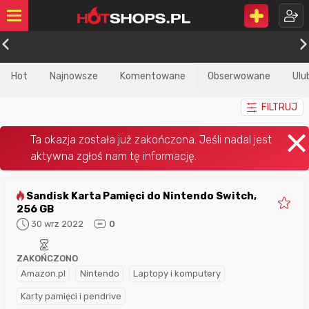
Hot
Najnowsze
Komentowane
Obserwowane
Ulu
FILTRUJ
Sandisk Karta Pamięci do Nintendo Switch,
256 GB
30 wrz 2022
0
ZAKOŃCZONO
Amazon.pl
Nintendo
Laptopy i komputery
Karty pamięci i pendrive