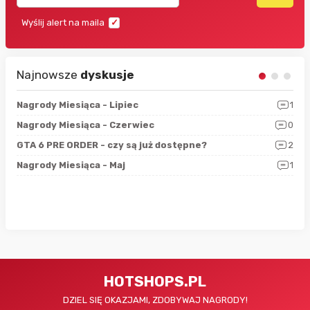
Wyślij alert na maila
Najnowsze
dyskusje
3
Nagrody Miesiąca - Lipiec
1
RAN
5
Nagrody Miesiąca - Czerwiec
0
Zno
4
GTA 6 PRE ORDER - czy są już dostępne?
2
Nag
0
Nagrody Miesiąca - Maj
1
Rap
HOTSHOPS.PL
DZIEL SIĘ OKAZJAMI, ZDOBYWAJ NAGRODY!