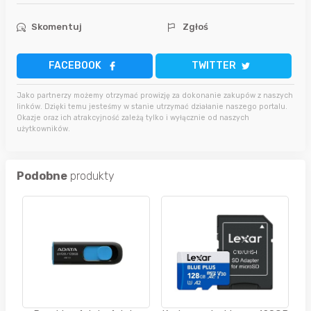
Skomentuj
Zgłoś
FACEBOOK
TWITTER
Jako partnerzy możemy otrzymać prowizję za dokonanie zakupów z naszych
linków. Dzięki temu jesteśmy w stanie utrzymać działanie naszego portalu.
Okazje oraz ich atrakcyjność zależą tylko i wyłącznie od naszych
użytkowników.
Podobne
produkty