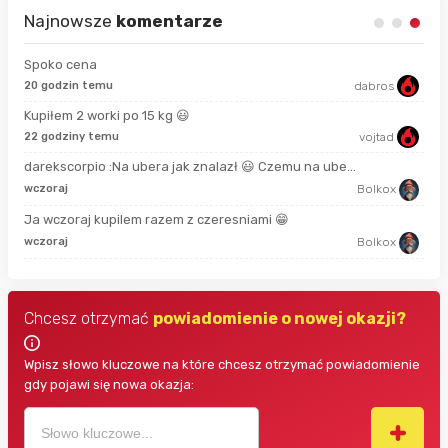
Najnowsze
komentarze
Spoko cena
20 godzin temu
dabros
17 
Kupiłem 2 worki po 15 kg 😃
22 godziny temu
vojtad
2 g
darekscorpio :Na ubera jak znalazł 😃 Czemu na ube...
2 g
wczoraj
Bolkox
Ja wczoraj kupilem razem z czeresniami 😁
3 g
wczoraj
Bolkox
Chcesz otrzymać
powiadomienie o nowej okazji?
Wpisz słowo kluczowe na które chcesz otrzymać powiadomienie
gdy pojawi się nowa okazja: