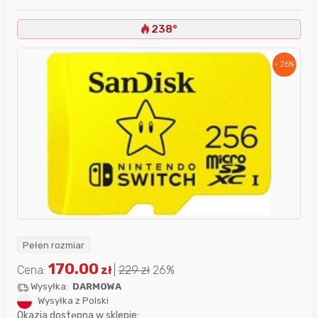
238°
- 26%
Pełen rozmiar
170.00
Cena:
zł
|
229
zł
26%
Wysyłka:
DARMOWA
Wysyłka z Polski
Okazja dostępna w sklepie: