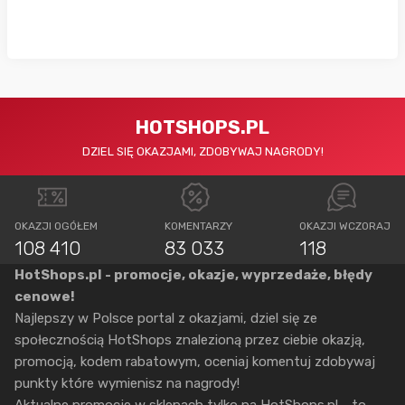
HOTSHOPS.PL
DZIEL SIĘ OKAZJAMI, ZDOBYWAJ NAGRODY!
OKAZJI OGÓŁEM
KOMENTARZY
OKAZJI WCZORAJ
108 410
83 033
118
HotShops.pl - promocje, okazje, wyprzedaże, błędy
cenowe!
Najlepszy w Polsce portal z okazjami, dziel się ze
społecznością HotShops znalezioną przez ciebie okazją,
promocją, kodem rabatowym, oceniaj komentuj zdobywaj
punkty które wymienisz na nagrody!
Aktualne promocje w sklepach tylko na HotShops.pl - to