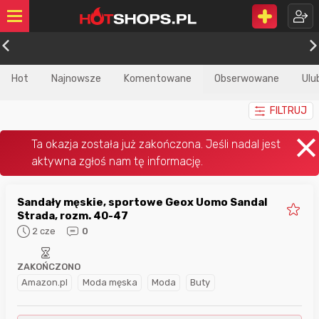
Hot
Najnowsze
Komentowane
Obserwowane
Ulu
FILTRUJ
Sandały męskie, sportowe Geox Uomo Sandal
Strada, rozm. 40-47
2 cze
0
ZAKOŃCZONO
Amazon.pl
Moda męska
Moda
Buty