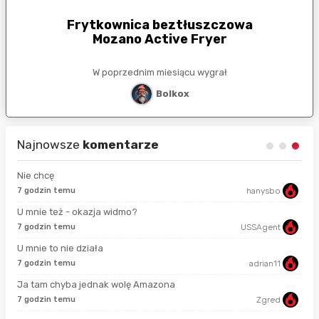
Frytkownica beztłuszczowa
Mozano Active Fryer
W poprzednim miesiącu wygrał
Bolkox
Najnowsze
komentarze
Nie chcę
7 godzin temu
hanysbo
sek
U mnie też - okazja widmo?
7 godzin temu
USSAgent
18 
U mnie to nie działa
7 godzin temu
adrian11
god
Ja tam chyba jednak wolę Amazona
7 godzin temu
Zgred
god