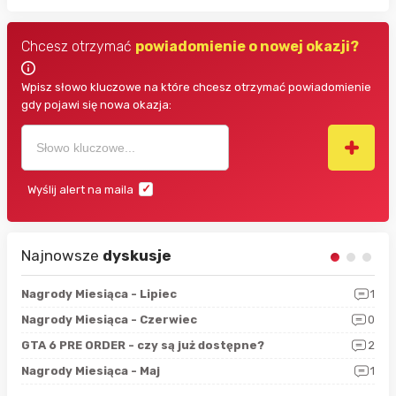
Chcesz otrzymać
powiadomienie o nowej okazji?
Wpisz słowo kluczowe na które chcesz otrzymać powiadomienie
gdy pojawi się nowa okazja:
Wyślij alert na maila
Najnowsze
dyskusje
3
Nagrody Miesiąca - Lipiec
1
RAN
5
Nagrody Miesiąca - Czerwiec
0
Zno
4
GTA 6 PRE ORDER - czy są już dostępne?
2
Nag
0
Nagrody Miesiąca - Maj
1
Rap