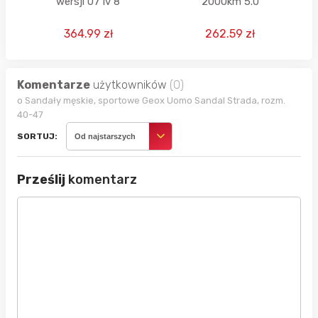
wersji 07 lv 8
2000km 5.0
364.99 zł
262.59 zł
Komentarze
użytkowników
(0)
o Sandały męskie, sportowe Geox Uomo Sandal Strada, rozm.
40-47
SORTUJ:
Od najstarszych
Prześlij
komentarz