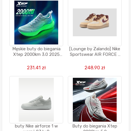
Męskie buty do biegania
[Lounge by Zalando] Nike
Xtep 2000km 3.0 2025
Sportswear AIR FORCE 1
Wiosna Lekkie
UNISEX - Sneakersy niskie
- beżowy
231.41 zł
248.90 zł
buty Nike airforce 1 w
Buty do biegania Xtep