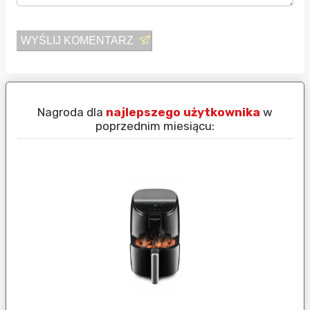
WYŚLIJ KOMENTARZ
Nagroda dla
najlepszego użytkownika
w
N
poprzednim miesiącu: