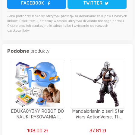
FACEBOOK
TWITTER
Jako partnerzy możemy otrzymać prowizję za dokonanie zakupów z naszych
linków. Dzięki temu jesteśmy w stanie utrzymać działanie naszego portalu.
Okazje oraz ich atrakcyjność zależą tylko i wyłącznie od naszych
użytkowników.
Podobne
produkty
EDUKACYJNY ROBOT DO
Mandalorianin z serii Star
NAUKI RYSOWANIA I
Wars ActionVerse, 11-
ANGIELSKIEGO ZESTAW
centymetrowa figurka
100 KART FISZKI
108.00 zł
37.81 zł