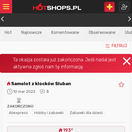
Hot
Najnowsze
Komentowane
Obserwowane
Ulu
FILTRUJ
Samolot z klocków Sluban
10 mar 2023
3
ZAKOŃCZONO
Aliexpress
Hobby i zabawki
Zabawki dla dzieci
193°