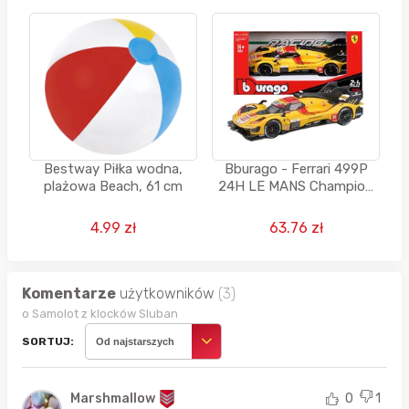
Bestway Piłka wodna,
Bburago - Ferrari 499P
plażowa Beach, 61 cm
24H LE MANS Champion
2025
4.99 zł
63.76 zł
Komentarze
użytkowników
(3)
o Samolot z klocków Sluban
SORTUJ:
Od najstarszych
Marshmallow
0
1