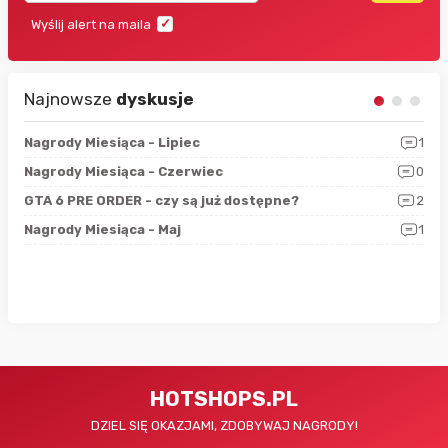
Wyślij alert na maila
Najnowsze
dyskusje
3
Nagrody Miesiąca - Lipiec
1
RAN
5
Nagrody Miesiąca - Czerwiec
0
Zno
4
GTA 6 PRE ORDER - czy są już dostępne?
2
Nag
0
Nagrody Miesiąca - Maj
1
Rap
HOTSHOPS.PL
DZIEL SIĘ OKAZJAMI, ZDOBYWAJ NAGRODY!