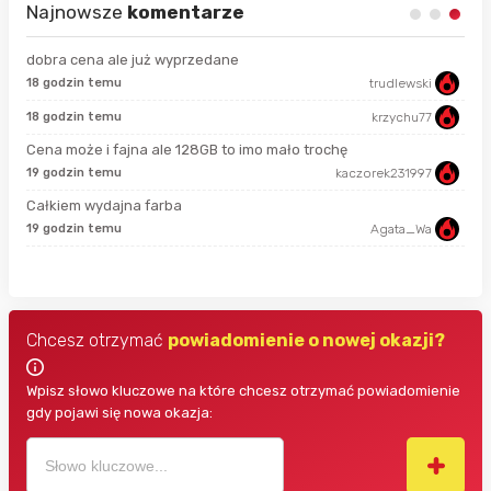
Najnowsze
komentarze
dobra cena ale już wyprzedane
18 godzin temu
trudlewski
50 
18 godzin temu
krzychu77
7 g
Cena może i fajna ale 128GB to imo mało trochę
19 godzin temu
kaczorek231997
7 g
Całkiem wydajna farba
19 godzin temu
Agata_Wa
7 g
Chcesz otrzymać
powiadomienie o nowej okazji?
Wpisz słowo kluczowe na które chcesz otrzymać powiadomienie
gdy pojawi się nowa okazja: