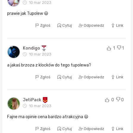
10 mar 2023
prawie jak Tupolew 😃
Zgłoś
Cytuj
Odpowiedz
Link
Kondigo
1
1
10 mar 2023
a jakaś brzoza z klocków do tego tupolewa?
Zgłoś
Cytuj
Odpowiedz
Link
JetiPack
0
0
10 mar 2023
Fajne ma opinie cena bardzo atrakcyjna 😃
Zgłoś
Cytuj
Odpowiedz
Link